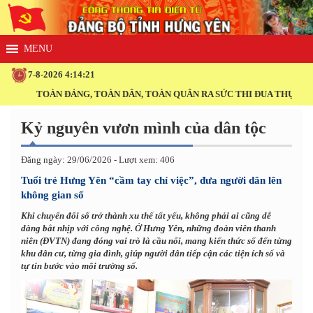
7-8-2026 4:14:21
TOÀN ĐẢNG, TOÀN DÂN, TOÀN QUÂN RA SỨC THI ĐUA THỰC HIỆN THẮN
Kỷ nguyên vươn mình của dân tộc
Đăng ngày: 29/06/2026 - Lượt xem: 406
Tuổi trẻ Hưng Yên “cầm tay chỉ việc”, đưa người dân lên
không gian số
Khi chuyển đổi số trở thành xu thế tất yếu, không phải ai cũng dễ
dàng bắt nhịp với công nghệ. Ở Hưng Yên, những đoàn viên thanh
niên (ĐVTN) đang đóng vai trò là cầu nối, mang kiến thức số đến từng
khu dân cư, từng gia đình, giúp người dân tiếp cận các tiện ích số và
tự tin bước vào môi trường số.