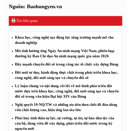
Nguồn: Baohungyen.vn
Tin liên quan
Khoa học, công nghệ tạo động lực tăng trưởng mạnh mẽ cho
doanh nghiệp
Mít tinh hưởng ứng Ngày An ninh mạng Việt Nam, phiên họp
thường kỳ Ban Chỉ đạo An ninh mạng quốc gia năm 2026
Đẩy mạnh chuyển đổi số trong công tác tổ chức xây dựng Đảng
Đổi mới tư duy, hành động thực chất trong phát triển khoa học,
công nghệ, đổi mới sáng tạo và chuyển đổi số
Lý luận chung và nội dung cốt lõi về mô hình phát triển đất
nước dựa trên khoa học, công nghệ, đổi mới sáng tạo và chuyển
đổi số trong văn kiện Đại hội XIV của Đảng
Nghị quyết 10-NQ/TW và những ưu tiên then chốt để đón dòng
vốn chất lượng cao, hiệu ứng lan tỏa lớn
Phát huy tinh thần tự lực, tự cường, tự tin, tự hào dân tộc của
cán bộ, đảng viên để xây dựng, phát triển đất nước trong kỷ
nguyên mới