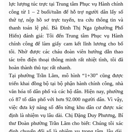
lực lượng túc trực tại Trung tâm Phục vụ Hành chính
công từ 1 – 2 buổi/tuần để hỗ trợ người dân lấy số
thứ tự, nộp hồ sơ trực tuyến, tra cứu thông tin và
thanh toán lệ phí. Bà Đinh Thị Nga (phường Phố
Hiến) đánh giá: Tôi đến Trung tâm Phục vụ Hành
chính công để làm giấy cam kết lĩnh lương cho bố
tôi. Nhờ được các cháu đoàn viên hướng dẫn thao
tác trên điện thoại thông minh rất nhiệt tình, tôi đã
hoàn thành thủ tục rất nhanh.
Tại phường Trần Lãm, mô hình “1+30” cũng được
triển khai đồng bộ tại bộ phận hành chính công, nhà
văn hóa tổ dân phố và các hộ dân. Hiện nay, phường
có 87 tổ dân phố với hơn 92.000 người dân. Vì vậy,
việc đưa kỹ năng số đến từng khu dân cư được xác
định là nhiệm vụ lâu dài. Chị Đặng Duy Phương, Bí
thư Đoàn phường Trần Lãm cho biết: Chúng tôi xác
định chuyển đổi số là nhiệm vụ trọng tâm, lâu dài.