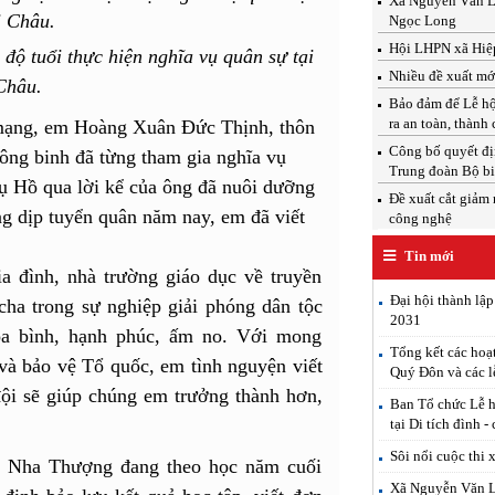
Xã Nguyễn Văn Linh
Ngọc Long
Hội LHPN xã Hiệp
độ tuổi thực hiện nghĩa vụ quân sự tại
Nhiều đề xuất mới
Châu.
Bảo đảm để Lễ hộ
ra an toàn, thành
h mạng, em Hoàng Xuân Đức Thịnh, thôn
Công bố quyết địn
ông binh đã từng tham gia nghĩa vụ
Trung đoàn Bộ b
Cụ Hồ qua lời kể của ông đã nuôi dưỡng
Đề xuất cắt giảm 
ng dịp tuyển quân năm nay, em đã viết
công nghệ
Tin mới
a đình, nhà trường giáo dục về truyền
Đại hội thành lậ
ha trong sự nghiệp giải phóng dân tộc
2031
a bình, hạnh phúc, ấm no. Với mong
Tổng kết các hoạ
và bảo vệ Tổ quốc, em tình nguyện viết
Quý Đôn và các l
ội sẽ giúp chúng em trưởng thành hơn,
Ban Tổ chức Lễ h
tại Di tích đình -
Sôi nổi cuộc thi 
 Nha Thượng đang theo học năm cuối
Xã Nguyễn Văn Lin