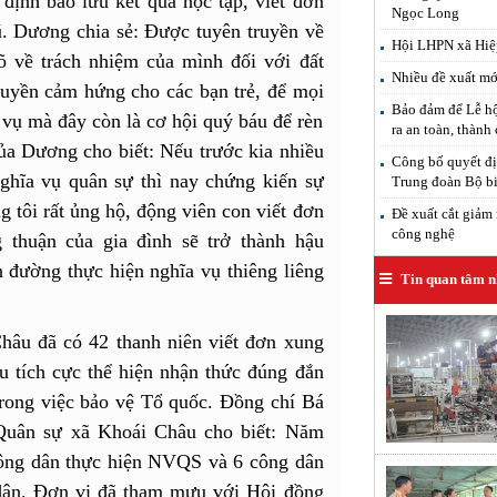
ịnh bảo lưu kết quả học tập, viết đơn
Ngọc Long
. Dương chia sẻ: Được tuyên truyền về
Hội LHPN xã Hiệp
 về trách nhiệm của mình đối với đất
Nhiều đề xuất mới
uyền cảm hứng cho các bạn trẻ, để mọi
Bảo đảm để Lễ hộ
 vụ mà đây còn là cơ hội quý báu để rèn
ra an toàn, thành
a Dương cho biết: Nếu trước kia nhiều
Công bố quyết đị
ghĩa vụ quân sự thì nay chứng kiến sự
Trung đoàn Bộ b
 tôi rất ủng hộ, động viên con viết đơn
Đề xuất cắt giảm 
công nghệ
 thuận của gia đình sẽ trở thành hậu
 đường thực hiện nghĩa vụ thiêng liêng
Tin quan tâm n
hâu đã có 42 thanh niên viết đơn xung
u tích cực thể hiện nhận thức đúng đắn
trong việc bảo vệ Tổ quốc. Đồng chí Bá
Quân sự xã Khoái Châu cho biết: Năm
công dân thực hiện NVQS và 6 công dân
 dân. Đơn vị đã tham mưu với Hội đồng