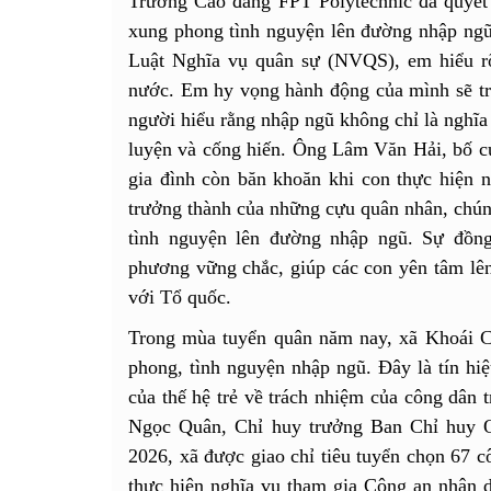
Trường Cao đẳng FPT Polytechnic đã quyết đ
xung phong tình nguyện lên đường nhập ngũ
Luật Nghĩa vụ quân sự (NVQS), em hiểu rõ
nước. Em hy vọng hành động của mình sẽ tr
người hiểu rằng nhập ngũ không chỉ là nghĩa
luyện và cống hiến. Ông Lâm Văn Hải, bố củ
gia đình còn băn khoăn khi con thực hiện n
trưởng thành của những cựu quân nhân, chúng
tình nguyện lên đường nhập ngũ. Sự đồng
phương vững chắc, giúp các con yên tâm lên
với Tổ quốc.
Trong mùa tuyển quân năm nay, xã Khoái C
phong, tình nguyện nhập ngũ. Đây là tín hiệ
của thế hệ trẻ về trách nhiệm của công dân 
Ngọc Quân, Chỉ huy trưởng Ban Chỉ huy 
2026, xã được giao chỉ tiêu tuyển chọn 67 
thực hiện nghĩa vụ tham gia Công an nhân