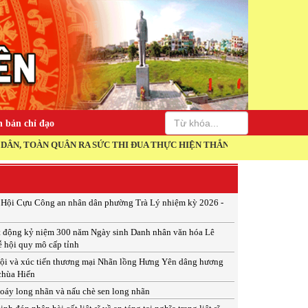
 bản chỉ đạo
ÀN QUÂN RA SỨC THI ĐUA THỰC HIỆN THẮNG LỢI NGHỊ QUYẾT ĐẠI HỘ
p Hội Cựu Công an nhân dân phường Trà Lý nhiệm kỳ 2026 -
t động kỷ niệm 300 năm Ngày sinh Danh nhân văn hóa Lê
ễ hội quy mô cấp tỉnh
ội và xúc tiến thương mại Nhãn lồng Hưng Yên dâng hương
 chùa Hiến
xoáy long nhãn và nấu chè sen long nhãn