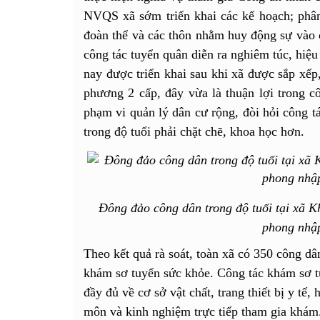
NVQS xã sớm triển khai các kế hoạch; phân
đoàn thể và các thôn nhằm huy động sự vào c
công tác tuyển quân diễn ra nghiêm túc, hiệu
nay được triển khai sau khi xã được sắp xếp
phương 2 cấp, đây vừa là thuận lợi trong cô
phạm vi quản lý dân cư rộng, đòi hỏi công t
trong độ tuổi phải chặt chẽ, khoa học hơn.
Đông đảo công dân trong độ tuổi tại xã K
phong nhậ
Theo kết quả rà soát, toàn xã có 350 công dâ
khám sơ tuyển sức khỏe. Công tác khám sơ
đầy đủ về cơ sở vật chất, trang thiết bị y tế,
môn và kinh nghiệm trực tiếp tham gia khám