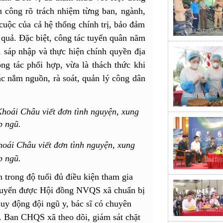
 công rõ trách nhiệm từng ban, ngành,
uộc của cả hệ thống chính trị, bảo đảm
 quả. Đặc biệt, công tác tuyển quân năm
, sáp nhập và thực hiện chính quyền địa
ng tác phối hợp, vừa là thách thức khi
ác nắm nguồn, rà soát, quản lý công dân
hoái Châu viết đơn tình nguyện, xung
p ngũ.
n trong độ tuổi đủ điều kiện tham gia
 tuyển được Hội đồng NVQS xã chuẩn bị
 huy động đội ngũ y, bác sĩ có chuyên
. Ban CHQS xã theo dõi, giám sát chặt