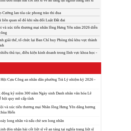
 đón nhận hài cốt liệt sĩ về an táng tại nghĩa trang liệt sĩ
 Cường lan tỏa các phong trào thi đua
 liên quan sổ đỏ khi sửa đổi Luật Đất đai
i và xúc tiến thương mại nhãn lồng Hưng Yên năm 2026 diễn
 công
h giải thể, tổ chức lại Ban Chỉ huy Phòng thủ khu vực thành
inh
nhiều thủ tục, điều kiện kinh doanh trong lĩnh vực khoa học -
p Hội Cựu Công an nhân dân phường Trà Lý nhiệm kỳ 2026 -
t động kỷ niệm 300 năm Ngày sinh Danh nhân văn hóa Lê
ễ hội quy mô cấp tỉnh
ội và xúc tiến thương mại Nhãn lồng Hưng Yên dâng hương
 chùa Hiến
xoáy long nhãn và nấu chè sen long nhãn
h đón nhận hài cốt liệt sĩ về an táng tại nghĩa trang liệt sĩ