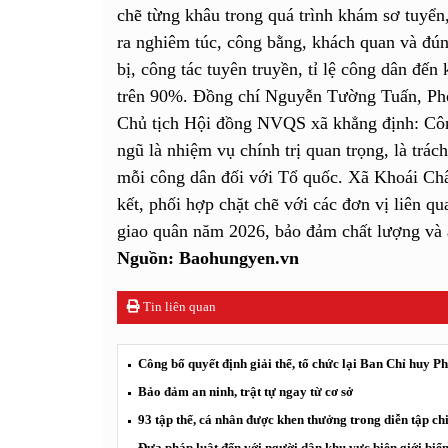
chẽ từng khâu trong quá trình khám sơ tuyển
ra nghiêm túc, công bằng, khách quan và đún
bị, công tác tuyên truyền, tỉ lệ công dân đến
trên 90%. Đồng chí Nguyễn Tường Tuấn, Ph
Chủ tịch Hội đồng NVQS xã khẳng định: Côn
ngũ là nhiệm vụ chính trị quan trọng, là trác
mỗi công dân đối với Tổ quốc. Xã Khoái Châu
kết, phối hợp chặt chẽ với các đơn vị liên q
giao quân năm 2026, bảo đảm chất lượng và 
Nguồn: Baohungyen.vn
Tin liên quan
Công bố quyết định giải thể, tổ chức lại Ban Chỉ huy 
Bảo đảm an ninh, trật tự ngay từ cơ sở
93 tập thể, cá nhân được khen thưởng trong diễn tập c
Đưa pháp luật đến với người dân khu vực biên giới biể