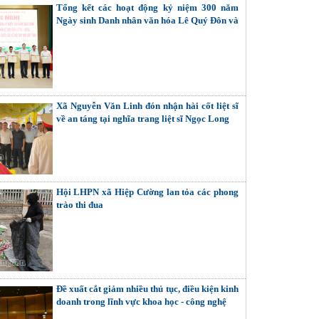
Tổng kết các hoạt động kỷ niệm 300 năm
Ngày sinh Danh nhân văn hóa Lê Quý Đôn và
các lễ hội quy mô cấp tỉnh
Xã Nguyễn Văn Linh đón nhận hài cốt liệt sĩ
về an táng tại nghĩa trang liệt sĩ Ngọc Long
Hội LHPN xã Hiệp Cường lan tỏa các phong
trào thi đua
Đề xuất cắt giảm nhiều thủ tục, điều kiện kinh
doanh trong lĩnh vực khoa học - công nghệ