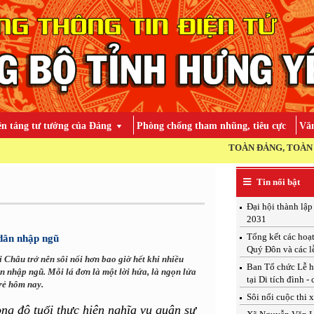
ền tảng tư tưởng của Đảng
Phòng chống tham nhũng, tiêu cực
Văn
TOÀN ĐẢNG, TOÀN DÂN, TO
Tin nổi bật
Đại hội thành lậ
2031
Tổng kết các hoạ
 dân nhập ngũ
Quý Đôn và các l
Châu trở nên sôi nổi hơn bao giờ hết khi nhiều
Ban Tổ chức Lễ h
n nhập ngũ. Mỗi lá đơn là một lời hứa, là ngọn lửa
tại Di tích đình -
trẻ hôm nay.
Sôi nổi cuộc thi 