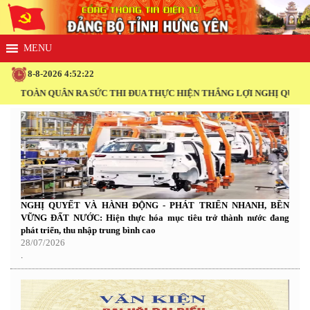
8-8-2026 4:52:23
N QUÂN RA SỨC THI ĐUA THỰC HIỆN THẮNG LỢI NGHỊ QUYẾT ĐẠI HỘI
NGHỊ QUYẾT VÀ HÀNH ĐỘNG - PHÁT TRIỂN NHANH, BỀN
VỮNG ĐẤT NƯỚC: Hiện thực hóa mục tiêu trở thành nước đang
phát triển, thu nhập trung bình cao
28/07/2026
.