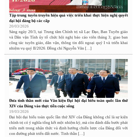
Tập trung tuyên truyền hiệu quả việc triển khai thực hiện nghị quyết
đại hội đảng bộ các cấp
20/03/2026
Sáng ngày 20/3, tại Trung tâm Chính trị xã Lạc Đạo, Ban Tuyên giáo
và Dân vận Tỉnh ủy tổ chức hội nghị báo cáo viên tháng 3; giao ban
công tác tuyên giáo, dân vận, thông tin đối ngoại quý I và triển khai
nhiệm vụ quý II/2026. Đồng chí Nguyễn Văn […]
Đưa tinh thần mới của Văn kiện Đại hội đại biểu toàn quốc lần thứ
XIV của Đảng vào thực tiễn cuộc sống
19/03/2026
Đại hội đại biểu toàn quốc lần thứ XIV của Đảng không chỉ là sự kiện
chính trị có ý nghĩa tổng kết một nhiệm kỳ, mà còn đánh dấu bước phát
triển mới trong nhận thức và định hướng chiến lược của Đảng đối với
con đường phát triển đất nước. Tinh thần […]