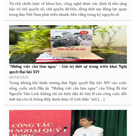
Tự chủ chiến lược về khoa học, công nghệ được xác định là nền tảng
bảo vệ chủ quyền số, chủ quyền dữ liệu, đồng thời tạo động lực quan
trọng đưa Việt Nam phát triển nhanh, bền vững trong kỷ nguyên số.
'Những việc cần làm ngay' - Giá trị thời sự trong triển khai Nghị
quyết Đại hội XIV
09/04/2026
Trong không khí khẩn trương đưa Nghị quyết Đại hội XIV vào cuộc
sống, cuốn sách Dấu ấn “Những việc cần làm ngay” của Tổng Bí thư
Nguyễn Văn Linh không chỉ tái hiện dấu ấn bản lề của công cuộc đổi
mới mà còn là thông điệp đanh thép về tinh thần “nói […]