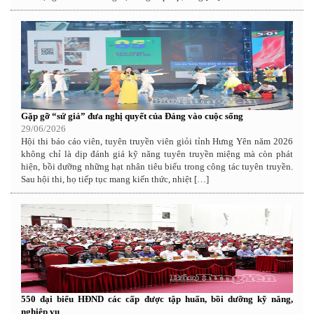
Gặp gỡ “sứ giả” đưa nghị quyết của Đảng vào cuộc sống
29/06/2026
Hội thi báo cáo viên, tuyên truyền viên giỏi tỉnh Hưng Yên năm 2026
không chỉ là dịp đánh giá kỹ năng tuyên truyền miệng mà còn phát
hiện, bồi dưỡng những hạt nhân tiêu biểu trong công tác tuyên truyền.
Sau hội thi, họ tiếp tục mang kiến thức, nhiệt […]
550 đại biểu HĐND các cấp được tập huấn, bồi dưỡng kỹ năng,
nghiệp vụ