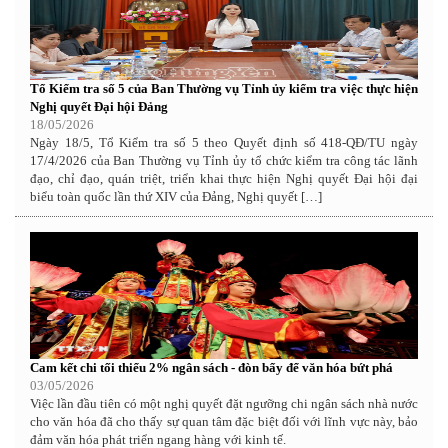
Tổ Kiểm tra số 5 của Ban Thường vụ Tỉnh ủy kiểm tra việc thực hiện
Nghị quyết Đại hội Đảng
18/05/2026
Ngày 18/5, Tổ Kiểm tra số 5 theo Quyết định số 418-QĐ/TU ngày
17/4/2026 của Ban Thường vụ Tỉnh ủy tổ chức kiểm tra công tác lãnh
đạo, chỉ đạo, quán triệt, triển khai thực hiện Nghị quyết Đại hội đại
biểu toàn quốc lần thứ XIV của Đảng, Nghị quyết […]
Cam kết chi tối thiểu 2% ngân sách - đòn bẩy để văn hóa bứt phá
03/05/2026
Việc lần đầu tiên có một nghị quyết đặt ngưỡng chi ngân sách nhà nước
cho văn hóa đã cho thấy sự quan tâm đặc biệt đối với lĩnh vực này, bảo
đảm văn hóa phát triển ngang hàng với kinh tế.