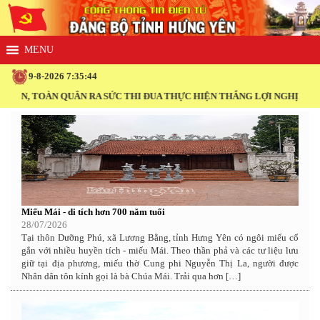
9-8-2026 7:35:45
TOÀN QUÂN RA SỨC THI ĐUA THỰC HIỆN THẮNG LỢI NGHỊ QUYẾT ĐẠI 
Miếu Mái - di tích hơn 700 năm tuổi
28/07/2026
Tại thôn Dưỡng Phú, xã Lương Bằng, tỉnh Hưng Yên có ngôi miếu cổ
gắn với nhiều huyền tích - miếu Mái. Theo thần phả và các tư liệu lưu
giữ tại địa phương, miếu thờ Cung phi Nguyễn Thị La, người được
Nhân dân tôn kính gọi là bà Chúa Mái. Trải qua hơn […]