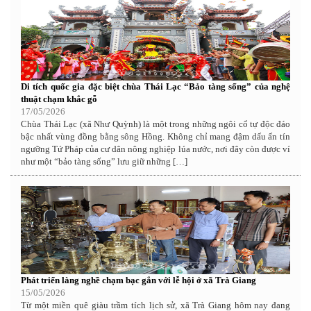
Di tích quốc gia đặc biệt chùa Thái Lạc “Bảo tàng sống” của nghệ
thuật chạm khắc gỗ
17/05/2026
Chùa Thái Lạc (xã Như Quỳnh) là một trong những ngôi cổ tự độc đáo
bậc nhất vùng đồng bằng sông Hồng. Không chỉ mang đậm dấu ấn tín
ngưỡng Tứ Pháp của cư dân nông nghiệp lúa nước, nơi đây còn được ví
như một “bảo tàng sống” lưu giữ những […]
Phát triển làng nghề chạm bạc gắn với lễ hội ở xã Trà Giang
15/05/2026
Từ một miền quê giàu trầm tích lịch sử, xã Trà Giang hôm nay đang