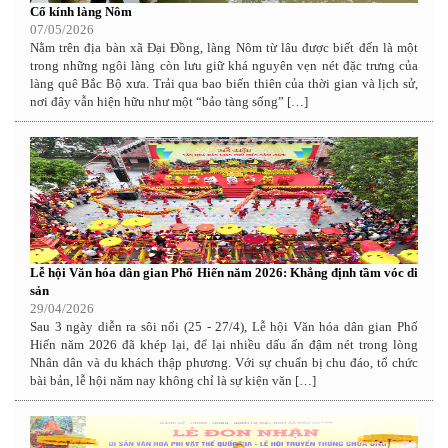
Cổ kính làng Nôm
07/05/2026
Nằm trên địa bàn xã Đại Đồng, làng Nôm từ lâu được biết đến là một
trong những ngôi làng còn lưu giữ khá nguyên vẹn nét đặc trưng của
làng quê Bắc Bộ xưa. Trải qua bao biến thiên của thời gian và lịch sử,
nơi đây vẫn hiện hữu như một “bảo tàng sống” […]
Lễ hội Văn hóa dân gian Phố Hiến năm 2026: Khẳng định tầm vóc di
sản
29/04/2026
Sau 3 ngày diễn ra sôi nổi (25 - 27/4), Lễ hội Văn hóa dân gian Phố
Hiến năm 2026 đã khép lại, để lại nhiều dấu ấn đậm nét trong lòng
Nhân dân và du khách thập phương. Với sự chuẩn bị chu đáo, tổ chức
bài bản, lễ hội năm nay không chỉ là sự kiện văn […]