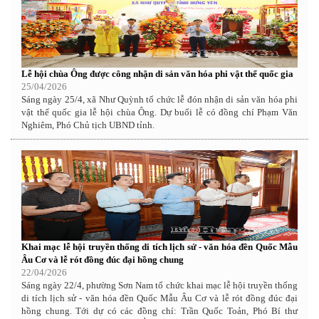
Lễ hội chùa Ông được công nhận di sản văn hóa phi vật thể quốc gia
25/04/2026
Sáng ngày 25/4, xã Như Quỳnh tổ chức lễ đón nhận di sản văn hóa phi
vật thể quốc gia lễ hội chùa Ông. Dự buổi lễ có đồng chí Phạm Văn
Nghiêm, Phó Chủ tịch UBND tỉnh.
Khai mạc lễ hội truyền thống di tích lịch sử - văn hóa đền Quốc Mẫu
Âu Cơ và lễ rót đồng đúc đại hồng chung
22/04/2026
Sáng ngày 22/4, phường Sơn Nam tổ chức khai mạc lễ hội truyền thống
di tích lịch sử - văn hóa đền Quốc Mẫu Âu Cơ và lễ rót đồng đúc đại
hồng chung. Tới dự có các đồng chí: Trần Quốc Toản, Phó Bí thư