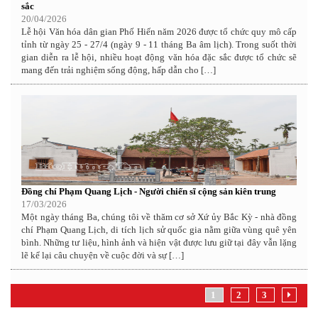
sắc
20/04/2026
Lễ hội Văn hóa dân gian Phố Hiến năm 2026 được tổ chức quy mô cấp
tỉnh từ ngày 25 - 27/4 (ngày 9 - 11 tháng Ba âm lịch). Trong suốt thời
gian diễn ra lễ hội, nhiều hoạt động văn hóa đặc sắc được tổ chức sẽ
mang đến trải nghiệm sống động, hấp dẫn cho […]
Đồng chí Phạm Quang Lịch - Người chiến sĩ cộng sản kiên trung
17/03/2026
Một ngày tháng Ba, chúng tôi về thăm cơ sở Xứ ủy Bắc Kỳ - nhà đồng
chí Phạm Quang Lịch, di tích lịch sử quốc gia nằm giữa vùng quê yên
bình. Những tư liệu, hình ảnh và hiện vật được lưu giữ tại đây vẫn lặng
lẽ kể lại câu chuyện về cuộc đời và sự […]
1
2
3