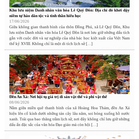
Khu lưu niệm Danh nhân văn hóa Lê Quý Đôn: Địa chỉ đỏ khơi dậy
niềm tự hào dân tộc và tinh thần hiếu học
17/06/2026
Giữa không gian thanh bình của thôn Đồng Phú, xã Lê Quý Đôn, Khu
lưu niệm Danh nhân văn hóa Lê Quý Đôn là nơi lưu giữ những dấu tích
gắn với cuộc đời và sự nghiệp của nhà bác học kiệt xuất của Việt Nam
thế kỷ XVIII. Không chỉ là một di tích lịch sử […]
Đền An Xá: Nơi hội tụ giá trị di sản vật thể và phi vật thể
08/06/2026
Nằm giữa miền quê thanh bình của xã Hoàng Hoa Thám, đền An Xá
hiện lên cổ kính dưới những tán cây lâu năm, soi bóng xuống hồ nước
xanh. Trải qua bao thăng trầm lịch sử, nơi đây không chỉ lưu giữ những
dấu ấn đặc sắc của văn hóa Đạo giáo mà còn hội […]