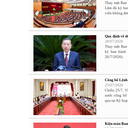
Thay mặt Ban 
Lâm đã ký ba
viên không đư
Quy định về t
28/07/2026
Thay mặt Ban 
ký ban hành 
26/7/2026).
Công bố Lệnh 
25/07/2026
Chiều 25/7, V
nước công bố
qua tại Kỳ họp
Kiện toàn Ban