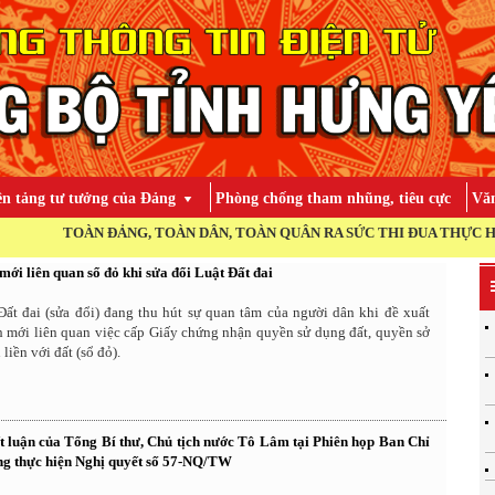
ền tảng tư tưởng của Đảng
Phòng chống tham nhũng, tiêu cực
Văn
OÀN ĐẢNG, TOÀN DÂN, TOÀN QUÂN RA SỨC THI ĐUA THỰC HIỆN THẮNG
mới liên quan sổ đỏ khi sửa đổi Luật Đất đai
Đất đai (sửa đổi) đang thu hút sự quan tâm của người dân khi đề xuất
h mới liên quan việc cấp Giấy chứng nhận quyền sử dụng đất, quyền sở
 liền với đất (sổ đỏ).
 luận của Tổng Bí thư, Chủ tịch nước Tô Lâm tại Phiên họp Ban Chỉ
g thực hiện Nghị quyết số 57-NQ/TW