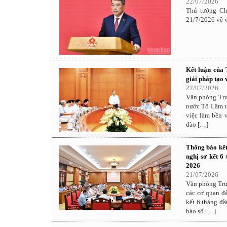
22/07/2026
Thủ tướng Ch
21/7/2026 về v
Kết luận của 
giải pháp tạo 
22/07/2026
Văn phòng Tru
nước Tô Lâm tạ
việc làm bền 
đào […]
Thông báo kết
nghị sơ kết 6
2026
21/07/2026
Văn phòng Tru
các cơ quan đ
kết 6 tháng đ
báo số […]