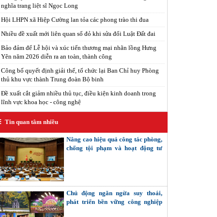
nghĩa trang liệt sĩ Ngọc Long
Hội LHPN xã Hiệp Cường lan tỏa các phong trào thi đua
Nhiều đề xuất mới liên quan sổ đỏ khi sửa đổi Luật Đất đai
Bảo đảm để Lễ hội và xúc tiến thương mại nhãn lồng Hưng
Yên năm 2026 diễn ra an toàn, thành công
Công bố quyết định giải thể, tổ chức lại Ban Chỉ huy Phòng
thủ khu vực thành Trung đoàn Bộ binh
Đề xuất cắt giảm nhiều thủ tục, điều kiện kinh doanh trong
lĩnh vực khoa học - công nghệ
Tin quan tâm nhiều
Nâng cao hiệu quả công tác phòng,
chống tội phạm và hoạt động tư
pháp trong tình hình mới
Chủ động ngăn ngừa suy thoái,
phát triển bền vững công nghiệp
văn hóa - Bài 2: Coi trọng giải