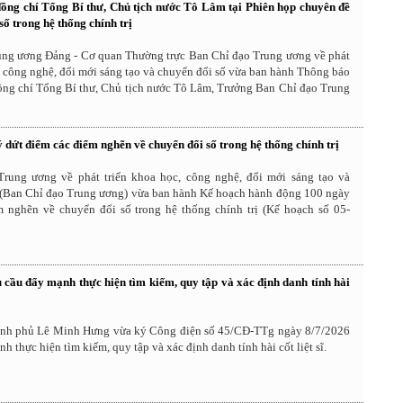
đồng chí Tổng Bí thư, Chủ tịch nước Tô Lâm tại Phiên họp chuyên đề
số trong hệ thống chính trị
ng ương Đảng - Cơ quan Thường trực Ban Chỉ đạo Trung ương về phát
, công nghệ, đổi mới sáng tạo và chuyển đổi số vừa ban hành Thông báo
đồng chí Tổng Bí thư, Chủ tịch nước Tô Lâm, Trưởng Ban Chỉ đạo Trung
 dứt điểm các điểm nghẽn về chuyển đổi số trong hệ thống chính trị
rung ương về phát triển khoa học, công nghệ, đổi mới sáng tạo và
 (Ban Chỉ đạo Trung ương) vừa ban hành Kế hoạch hành động 100 ngày
m nghẽn về chuyển đổi số trong hệ thống chính trị (Kế hoạch số 05-
 cầu đẩy mạnh thực hiện tìm kiếm, quy tập và xác định danh tính hài
nh phủ Lê Minh Hưng vừa ký Công điện số 45/CĐ-TTg ngày 8/7/2026
h thực hiện tìm kiếm, quy tập và xác định danh tính hài cốt liệt sĩ.