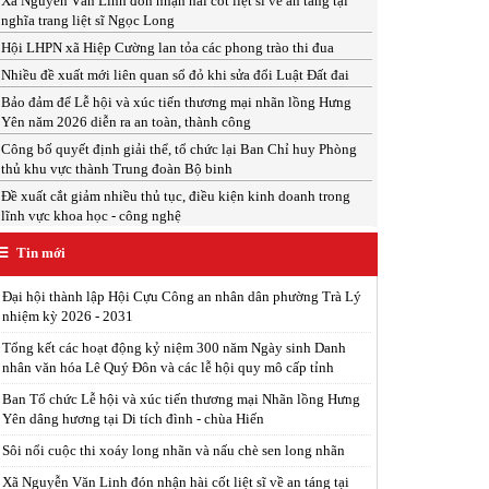
Xã Nguyễn Văn Linh đón nhận hài cốt liệt sĩ về an táng tại
nghĩa trang liệt sĩ Ngọc Long
Hội LHPN xã Hiệp Cường lan tỏa các phong trào thi đua
Nhiều đề xuất mới liên quan sổ đỏ khi sửa đổi Luật Đất đai
Bảo đảm để Lễ hội và xúc tiến thương mại nhãn lồng Hưng
Yên năm 2026 diễn ra an toàn, thành công
Công bố quyết định giải thể, tổ chức lại Ban Chỉ huy Phòng
thủ khu vực thành Trung đoàn Bộ binh
Đề xuất cắt giảm nhiều thủ tục, điều kiện kinh doanh trong
lĩnh vực khoa học - công nghệ
Tin mới
Đại hội thành lập Hội Cựu Công an nhân dân phường Trà Lý
nhiệm kỳ 2026 - 2031
Tổng kết các hoạt động kỷ niệm 300 năm Ngày sinh Danh
nhân văn hóa Lê Quý Đôn và các lễ hội quy mô cấp tỉnh
Ban Tổ chức Lễ hội và xúc tiến thương mại Nhãn lồng Hưng
Yên dâng hương tại Di tích đình - chùa Hiến
Sôi nổi cuộc thi xoáy long nhãn và nấu chè sen long nhãn
Xã Nguyễn Văn Linh đón nhận hài cốt liệt sĩ về an táng tại