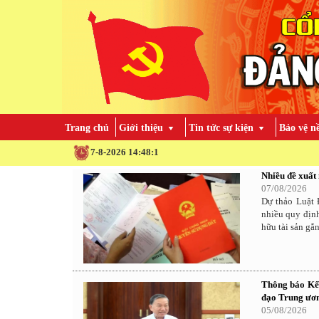
Trang chủ
Giới thiệu
Tin tức sự kiện
Bảo vệ n
T
7-8-2026 14:48:2
Nhiều đề xuất 
07/08/2026
Dự thảo Luật 
nhiều quy địn
hữu tài sản gắn
Thông báo Kết
đạo Trung ươn
05/08/2026