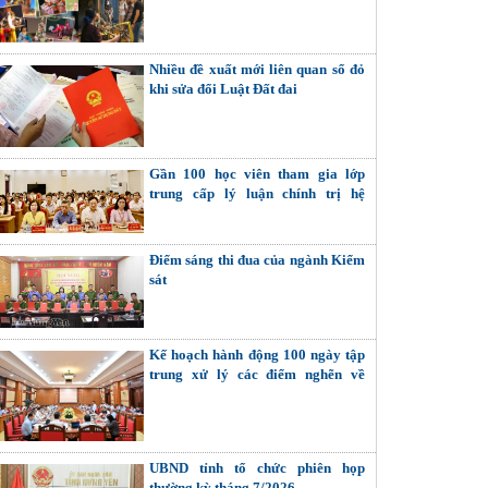
quyết các mối quan hệ nội tại (Tiếp
theo và hết)
Nhiều đề xuất mới liên quan sổ đỏ
khi sửa đổi Luật Đất đai
Gần 100 học viên tham gia lớp
trung cấp lý luận chính trị hệ
không tập trung
Điểm sáng thi đua của ngành Kiểm
sát
Kế hoạch hành động 100 ngày tập
trung xử lý các điểm nghẽn về
chuyển đổi số trong các cơ quan
Đảng
UBND tỉnh tổ chức phiên họp
thường kỳ tháng 7/2026