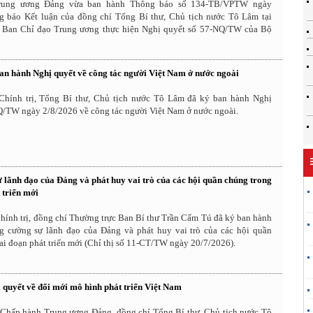
rung ương Đảng vừa ban hành Thông báo số 134-TB/VPTW ngày
g báo Kết luận của đồng chí Tổng Bí thư, Chủ tịch nước Tô Lâm tại
 Ban Chỉ đạo Trung ương thực hiện Nghị quyết số 57-NQ/TW của Bộ
ban hành Nghị quyết về công tác người Việt Nam ở nước ngoài
hính trị, Tổng Bí thư, Chủ tịch nước Tô Lâm đã ký ban hành Nghị
Q/TW ngày 2/8/2026 về công tác người Việt Nam ở nước ngoài.
 lãnh đạo của Đảng và phát huy vai trò của các hội quần chúng trong
 triển mới
hính trị, đồng chí Thường trực Ban Bí thư Trần Cẩm Tú đã ký ban hành
ng cường sự lãnh đạo của Đảng và phát huy vai trò của các hội quần
ai đoạn phát triển mới (Chỉ thị số 11-CT/TW ngày 20/7/2026).
 quyết về đổi mới mô hình phát triển Việt Nam
Chấp hành Trung ương Đảng, đồng chí Tổng Bí thư, Chủ tịch nước Tô