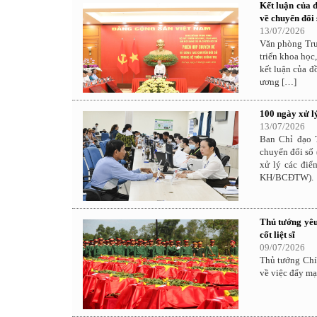
Kết luận của 
về chuyển đổi 
13/07/2026
Văn phòng Tru
triển khoa học
kết luận của 
ương […]
100 ngày xử lý
13/07/2026
Ban Chỉ đạo T
chuyển đổi số
xử lý các điể
KH/BCĐTW).
Thủ tướng yêu
cốt liệt sĩ
09/07/2026
Thủ tướng Chí
về việc đẩy mạn