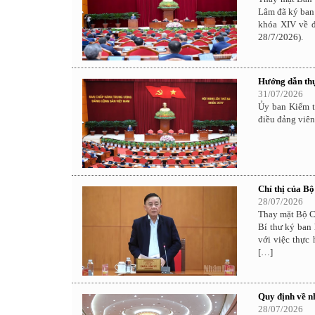
Lâm đã ký ban
khóa XIV về đ
28/7/2026).
Hướng dẫn thự
31/07/2026
Ủy ban Kiểm t
điều đảng viê
Chỉ thị của Bộ
28/07/2026
Thay mặt Bộ Ch
Bí thư ký ban 
với việc thực
[…]
Quy định về n
28/07/2026