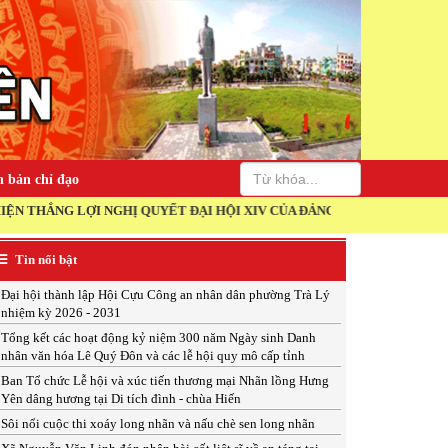
 bản chỉ đạo
 LỢI NGHỊ QUYẾT ĐẠI HỘI XIV CỦA ĐẢNG!
Tin nổi bật
Đại hội thành lập Hội Cựu Công an nhân dân phường Trà Lý
nhiệm kỳ 2026 - 2031
Tổng kết các hoạt động kỷ niệm 300 năm Ngày sinh Danh
nhân văn hóa Lê Quý Đôn và các lễ hội quy mô cấp tỉnh
Ban Tổ chức Lễ hội và xúc tiến thương mại Nhãn lồng Hưng
Yên dâng hương tại Di tích đình - chùa Hiến
Sôi nổi cuộc thi xoáy long nhãn và nấu chè sen long nhãn