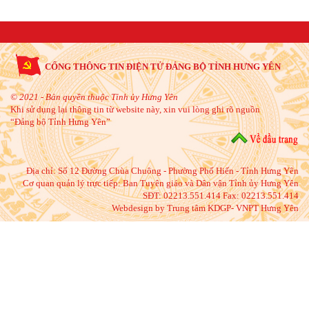
CỔNG THÔNG TIN ĐIỆN TỬ ĐẢNG BỘ TỈNH HƯNG YÊN
© 2021 - Bản quyền thuộc Tỉnh ủy Hưng Yên
Khi sử dụng lại thông tin từ website này, xin vui lòng ghi rõ nguồn
“Đảng bộ Tỉnh Hưng Yên”
Địa chỉ:
Số 12 Đường Chùa Chuông - Phường Phố Hiến - Tỉnh Hưng Yên
Cơ quan quản lý trực tiếp: Ban Tuyên giáo và Dân vận Tỉnh ủy Hưng Yên
SĐT: 02213.551.414 Fax: 02213.551.414
Webdesign by Trung tâm KDGP- VNPT Hưng Yên