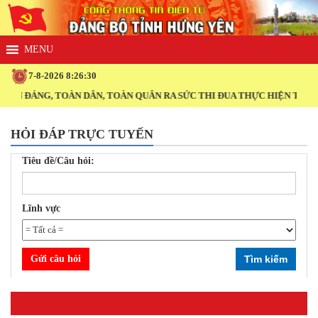
7-8-2026 8:26:31
ÀN ĐẢNG, TOÀN DÂN, TOÀN QUÂN RA SỨC THI ĐUA THỰC HIỆN THẮNG 
HỎI ĐÁP TRỰC TUYẾN
Tiêu đề/Câu hỏi:
Lĩnh vực
Gửi câu hỏi