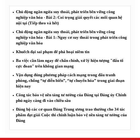
Chủ động ngăn ngừa suy thoái, phát triển bền vững công
nghiệp văn hóa - Bài 2: Coi trọng giải quyết các mối quan hệ
nội tại (Tiếp theo và hết)
Chủ động ngăn ngừa suy thoái, phát triển bền vững công
nghiệp văn hóa - Bài 1: Nguy cơ suy thoái trong phát triển công
nghiệp văn hóa
Khuếch đại sai phạm để phá hoại niềm tin
Ba việc cần làm ngay để chấn chỉnh, xử lý hiện tượng "đấu tố
cực đoan" trên không gian mạng
Vận dụng đúng phương pháp cách mạng trong đấu tranh
phòng, chống “tự diễn biến”, “tự chuyển hóa” trong giai đoạn
hiện nay
Công tác bảo vệ nền tảng tư tưởng của Đảng tại Đảng ủy Chính
phủ ngày càng đi vào chiều sâu
Đảng bộ các cơ quan Đảng Trung ương trao thưởng cho 34 tác
phẩm đạt giải Cuộc thi chính luận bảo vệ nền tảng tư tưởng của
Đảng