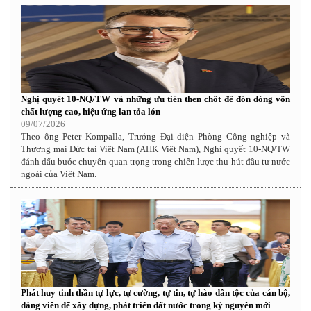
Nghị quyết 10-NQ/TW và những ưu tiên then chốt để đón dòng vốn
chất lượng cao, hiệu ứng lan tỏa lớn
09/07/2026
Theo ông Peter Kompalla, Trưởng Đại diện Phòng Công nghiệp và
Thương mại Đức tại Việt Nam (AHK Việt Nam), Nghị quyết 10-NQ/TW
đánh dấu bước chuyển quan trọng trong chiến lược thu hút đầu tư nước
ngoài của Việt Nam.
Phát huy tinh thần tự lực, tự cường, tự tin, tự hào dân tộc của cán bộ,
đảng viên để xây dựng, phát triển đất nước trong kỷ nguyên mới