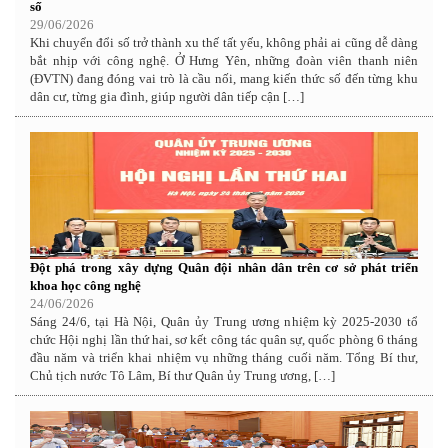
số
29/06/2026
Khi chuyển đổi số trở thành xu thế tất yếu, không phải ai cũng dễ dàng
bắt nhịp với công nghệ. Ở Hưng Yên, những đoàn viên thanh niên
(ĐVTN) đang đóng vai trò là cầu nối, mang kiến thức số đến từng khu
dân cư, từng gia đình, giúp người dân tiếp cận […]
Đột phá trong xây dựng Quân đội nhân dân trên cơ sở phát triển
khoa học công nghệ
24/06/2026
Sáng 24/6, tại Hà Nội, Quân ủy Trung ương nhiệm kỳ 2025-2030 tổ
chức Hội nghị lần thứ hai, sơ kết công tác quân sự, quốc phòng 6 tháng
đầu năm và triển khai nhiệm vụ những tháng cuối năm. Tổng Bí thư,
Chủ tịch nước Tô Lâm, Bí thư Quân ủy Trung ương, […]