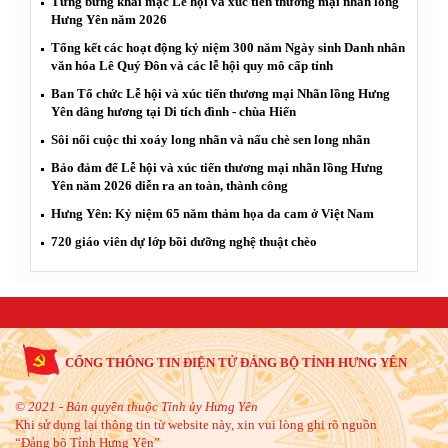
Tưng bừng khai mạc Lễ hội và xúc tiến thương mại nhãn lồng
Hưng Yên năm 2026
Tổng kết các hoạt động kỷ niệm 300 năm Ngày sinh Danh nhân
văn hóa Lê Quý Đôn và các lễ hội quy mô cấp tỉnh
Ban Tổ chức Lễ hội và xúc tiến thương mại Nhãn lồng Hưng
Yên dâng hương tại Di tích đình - chùa Hiến
Sôi nổi cuộc thi xoáy long nhãn và nấu chè sen long nhãn
Bảo đảm để Lễ hội và xúc tiến thương mại nhãn lồng Hưng
Yên năm 2026 diễn ra an toàn, thành công
Hưng Yên: Kỷ niệm 65 năm thảm họa da cam ở Việt Nam
720 giáo viên dự lớp bồi dưỡng nghệ thuật chèo
CỔNG THÔNG TIN ĐIỆN TỬ ĐẢNG BỘ TỈNH HƯNG YÊN
© 2021 - Bản quyền thuộc Tỉnh ủy Hưng Yên
Khi sử dụng lại thông tin từ website này, xin vui lòng ghi rõ nguồn
“Đảng bộ Tỉnh Hưng Yên”