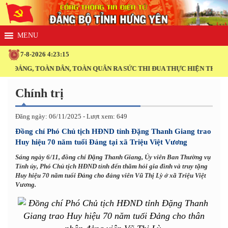
7-8-2026 4:23:15
N ĐẢNG, TOÀN DÂN, TOÀN QUÂN RA SỨC THI ĐUA THỰC HIỆN THẮNG L
Chính trị
Đăng ngày: 06/11/2025 - Lượt xem: 649
Đồng chí Phó Chủ tịch HĐND tỉnh Đặng Thanh Giang trao
Huy hiệu 70 năm tuổi Đảng tại xã Triệu Việt Vương
Sáng ngày 6/11, đồng chí Đặng Thanh Giang, Ủy viên Ban Thường vụ
Tỉnh ủy, Phó Chủ tịch HĐND tỉnh đến thăm hỏi gia đình và truy tặng
Huy hiệu 70 năm tuổi Đảng cho đảng viên Vũ Thị Lỳ ở xã Triệu Việt
Vương.