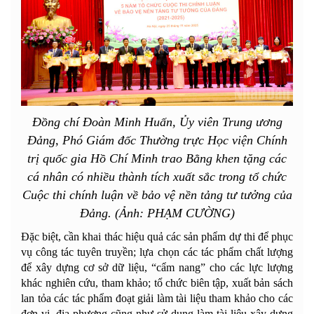
Đồng chí Đoàn Minh Huấn, Ủy viên Trung ương
Đảng, Phó Giám đốc Thường trực Học viện Chính
trị quốc gia Hồ Chí Minh trao Bằng khen tặng các
cá nhân có nhiều thành tích xuất sắc trong tổ chức
Cuộc thi chính luận về bảo vệ nền tảng tư tưởng của
Đảng. (Ảnh: PHẠM CƯỜNG)
Đặc biệt, cần khai thác hiệu quả các sản phẩm dự thi để phục
vụ công tác tuyên truyền; lựa chọn các tác phẩm chất lượng
để xây dựng cơ sở dữ liệu, “cẩm nang” cho các lực lượng
khác nghiên cứu, tham khảo; tổ chức biên tập, xuất bản sách
lan tỏa các tác phẩm đoạt giải làm tài liệu tham khảo cho các
đơn vị, địa phương cũng như sử dụng làm tài liệu xây dựng