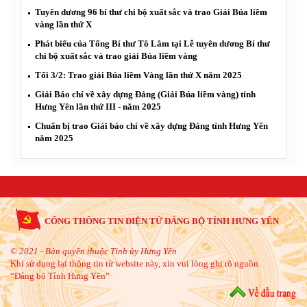
Tuyên dương 96 bí thư chi bộ xuất sắc và trao Giải Búa liềm
vàng lần thứ X
Phát biểu của Tổng Bí thư Tô Lâm tại Lễ tuyên dương Bí thư
chi bộ xuất sắc và trao giải Búa liềm vàng
Tối 3/2: Trao giải Búa liềm Vàng lần thứ X năm 2025
Giải Báo chí về xây dựng Đảng (Giải Búa liềm vàng) tỉnh
Hưng Yên lần thứ III - năm 2025
Chuẩn bị trao Giải báo chí về xây dựng Đảng tỉnh Hưng Yên
năm 2025
CỔNG THÔNG TIN ĐIỆN TỬ ĐẢNG BỘ TỈNH HƯNG YÊN
© 2021 - Bản quyền thuộc Tỉnh ủy Hưng Yên
Khi sử dụng lại thông tin từ website này, xin vui lòng ghi rõ nguồn
“Đảng bộ Tỉnh Hưng Yên”