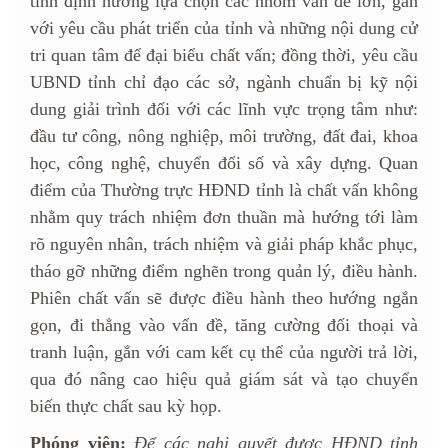
tỉnh định hướng lựa chọn các nhóm vấn đề lớn, gắn
với yêu cầu phát triển của tỉnh và những nội dung cử
tri quan tâm để đại biểu chất vấn; đồng thời, yêu cầu
UBND tỉnh chỉ đạo các sở, ngành chuẩn bị kỹ nội
dung giải trình đối với các lĩnh vực trọng tâm như:
đầu tư công, nông nghiệp, môi trường, đất đai, khoa
học, công nghệ, chuyển đổi số và xây dựng. Quan
điểm của Thường trực HĐND tỉnh là chất vấn không
nhằm quy trách nhiệm đơn thuần mà hướng tới làm
rõ nguyên nhân, trách nhiệm và giải pháp khắc phục,
tháo gỡ những điểm nghẽn trong quản lý, điều hành.
Phiên chất vấn sẽ được điều hành theo hướng ngắn
gọn, đi thẳng vào vấn đề, tăng cường đối thoại và
tranh luận, gắn với cam kết cụ thể của người trả lời,
qua đó nâng cao hiệu quả giám sát và tạo chuyển
biến thực chất sau kỳ họp.
Phóng viên:
Để các nghị quyết được HĐND tỉnh