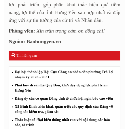
lực phát triển, góp phần khai thác hiệu quả tiềm
năng, lợi thế của tỉnh Hưng Yên sau hợp nhất và đáp
ứng với sự tin tưởng của cử tri và Nhân dân.
Phóng viên:
Xin trân trọng cảm ơn đồng chí!
Nguồn: Baohungyen.vn
Tin liên quan
Đại hội thành lập Hội Cựu Công an nhân dân phường Trà Lý
nhiệm kỳ 2026 - 2031
Phát huy di sản Lê Quý Đôn, khơi dậy động lực phát triển
Hưng Yên
Đảng ủy các cơ quan Đảng tỉnh tổ chức hội nghị báo cáo viên
Xã Bình Định triển khai, quán triệt các quy định của Đảng về
công tác kiểm tra, giám sát
Thảo luận tổ: Đại biểu thống nhất cao với nội dung các báo
cáo, tờ trình