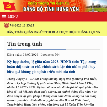
7-8-2026 16:35:25
ÂN, TOÀN QUÂN RA SỨC THI ĐUA THỰC HIỆN THẮNG LỢI NGHỊ QUYẾT 
Tin trong tỉnh
Đăng ngày: 08/07/2026 - Lượt xem: 504
Kỳ họp thường lệ giữa năm 2026, HĐND tỉnh: Tập trung
hoàn thiện các cơ chế, chính sách đặc thù nhằm phát huy
hiệu quả không gian phát triển mới của tỉnh
Trong 2 ngày 8 - 9/7, tại Trung tâm hội nghị tỉnh (phường Phố Hiến)
diễn ra kỳ họp thường lệ giữa năm 2026, HĐND tỉnh khóa XVIII,
nhiệm kỳ 2026 - 2031. Kỳ họp sẽ xem xét, đánh giá kết quả phát triển
kinh tế - xã hội, bảo đảm quốc phòng, an ninh 6 tháng đầu năm, xác
định nhiệm vụ, giải pháp 6 tháng cuối năm 2026 và một số nội dung
quan trọng khác. Nhân dịp này, phóng viên Báo và Phát thanh,
Truyền hình Hưng Yên phỏng vấn đồng chí Lê Xuân Tiến, Ủy viên