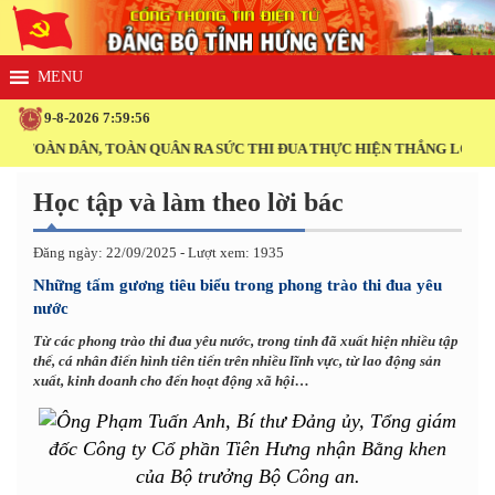
9-8-2026 7:59:57
ÀN DÂN, TOÀN QUÂN RA SỨC THI ĐUA THỰC HIỆN THẮNG LỢI NGHỊ QU
Học tập và làm theo lời bác
Đăng ngày: 22/09/2025 - Lượt xem: 1935
Những tấm gương tiêu biểu trong phong trào thi đua yêu
nước
Từ các phong trào thi đua yêu nước, trong tỉnh đã xuất hiện nhiều tập
thể, cá nhân điển hình tiên tiến trên nhiều lĩnh vực, từ lao động sản
xuất, kinh doanh cho đến hoạt động xã hội…