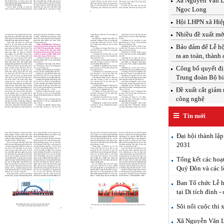
Xã Nguyễn Văn Linh
Ngọc Long
Hội LHPN xã Hiệp
Nhiều đề xuất mới
Bảo đảm để Lễ hộ
Click xem ảnh
Click xem ảnh
ra an toàn, thành
Công bố quyết địn
Trung đoàn Bộ b
Đề xuất cắt giảm 
công nghệ
Tin mới
Đại hội thành lậ
2031
Click xem ảnh
Click xem ảnh
Tổng kết các hoạ
Quý Đôn và các l
Ban Tổ chức Lễ h
tại Di tích đình -
Sôi nổi cuộc thi 
Xã Nguyễn Văn Lin