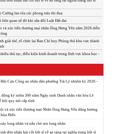
 đón nhận hài cốt liệt sĩ về an táng tại nghĩa trang liệt sĩ
 Cường lan tỏa các phong trào thi đua
 liên quan sổ đỏ khi sửa đổi Luật Đất đai
i và xúc tiến thương mại nhãn lồng Hưng Yên năm 2026 diễn
 công
h giải thể, tổ chức lại Ban Chỉ huy Phòng thủ khu vực thành
inh
nhiều thủ tục, điều kiện kinh doanh trong lĩnh vực khoa học -
p Hội Cựu Công an nhân dân phường Trà Lý nhiệm kỳ 2026 -
t động kỷ niệm 300 năm Ngày sinh Danh nhân văn hóa Lê
ễ hội quy mô cấp tỉnh
ội và xúc tiến thương mại Nhãn lồng Hưng Yên dâng hương
 chùa Hiến
xoáy long nhãn và nấu chè sen long nhãn
h đón nhận hài cốt liệt sĩ về an táng tại nghĩa trang liệt sĩ