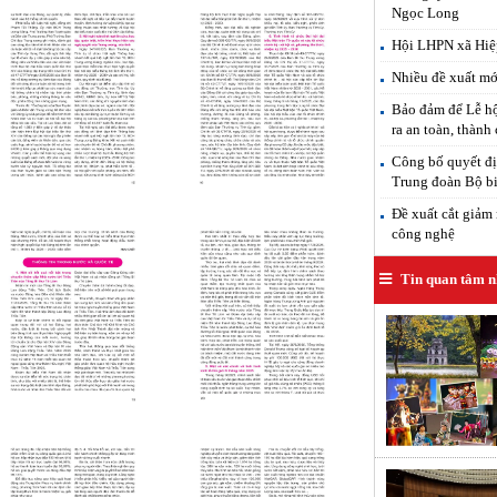
Ngọc Long
Hội LHPN xã Hiệp
Click xem ảnh
Click xem ảnh
Nhiều đề xuất mới
Bảo đảm để Lễ hộ
ra an toàn, thành
Công bố quyết đị
Trung đoàn Bộ b
Đề xuất cắt giảm 
công nghệ
Click xem ảnh
Click xem ảnh
Tin quan tâm n
Click xem ảnh
Click xem ảnh