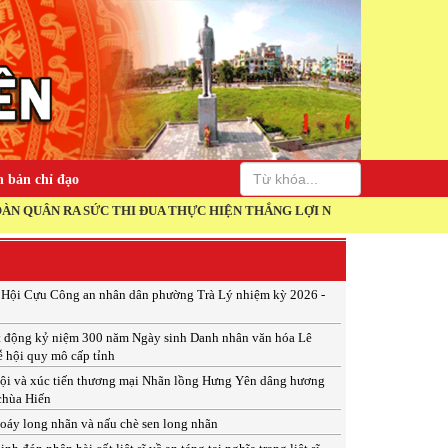
 bản chỉ đạo
 RA SỨC THI ĐUA THỰC HIỆN THẮNG LỢI NGHỊ QUYẾT ĐẠI HỘI XIV C
p Hội Cựu Công an nhân dân phường Trà Lý nhiệm kỳ 2026 -
t động kỷ niệm 300 năm Ngày sinh Danh nhân văn hóa Lê
ễ hội quy mô cấp tỉnh
ội và xúc tiến thương mại Nhãn lồng Hưng Yên dâng hương
 chùa Hiến
xoáy long nhãn và nấu chè sen long nhãn