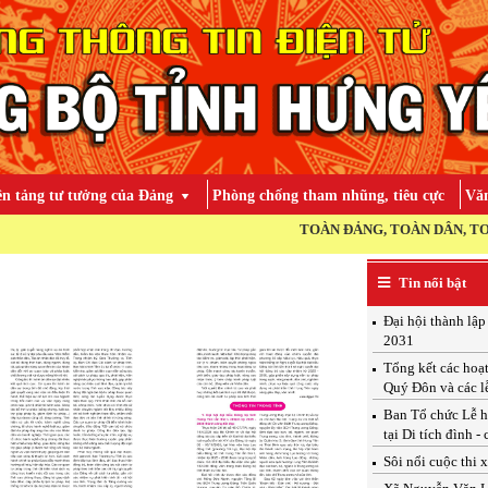
ền tảng tư tưởng của Đảng
Phòng chống tham nhũng, tiêu cực
Văn
TOÀN ĐẢNG, TOÀN DÂN, TOÀN QUÂN
Tin nổi bật
Đại hội thành lậ
2031
Tổng kết các hoạ
Quý Đôn và các l
Ban Tổ chức Lễ h
tại Di tích đình -
Sôi nổi cuộc thi 