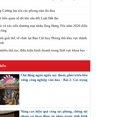
 Cường lan tỏa các phong trào thi đua
 liên quan sổ đỏ khi sửa đổi Luật Đất đai
i và xúc tiến thương mại nhãn lồng Hưng Yên năm 2026 diễn
 công
nh giải thể, tổ chức lại Ban Chỉ huy Phòng thủ khu vực thành
inh
nhiều thủ tục, điều kiện kinh doanh trong lĩnh vực khoa học -
hiều
Chủ động ngăn ngừa suy thoái, phát triển bền
vững công nghiệp văn hóa - Bài 2: Coi trọng
giải quyết các mối quan hệ nội tại (Tiếp theo
và hết)
Nâng cao hiệu quả công tác phòng, chống tội
phạm và hoạt động tư pháp trong tình hình