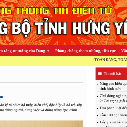
ền tảng tư tưởng của Đảng
Phòng chống tham nhũng, tiêu cực
Văn
TOÀN ĐẢNG, TOÀN DÂN, TOÀN
Tin nổi bật
Nâng cao hiệu qu
tình hình mới
Chủ động ngăn ngừ
àm
2: Coi trọng giải 
 lý tổ chức bộ máy, biên chế, đặc biệt là bố trí, sắp
Đưa pháp luật đến
ớng đúng người, đúng việc và đúng năng lực, trình
Gần 100 học viên 
Lấy ý kiến về việ