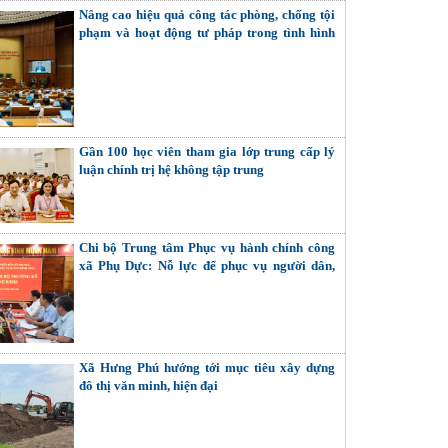
Nâng cao hiệu quả công tác phòng, chống tội
phạm và hoạt động tư pháp trong tình hình
mới
Gần 100 học viên tham gia lớp trung cấp lý
luận chính trị hệ không tập trung
Chi bộ Trung tâm Phục vụ hành chính công
xã Phụ Dực: Nỗ lực để phục vụ người dân,
doanh nghiệp tốt hơn
Xã Hưng Phú hướng tới mục tiêu xây dựng
đô thị văn minh, hiện đại