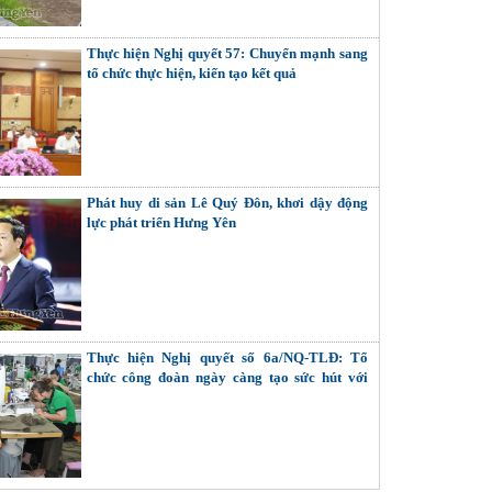
Thực hiện Nghị quyết 57: Chuyển mạnh sang
tổ chức thực hiện, kiến tạo kết quả
Phát huy di sản Lê Quý Đôn, khơi dậy động
lực phát triển Hưng Yên
Thực hiện Nghị quyết số 6a/NQ-TLĐ: Tổ
chức công đoàn ngày càng tạo sức hút với
người lao động