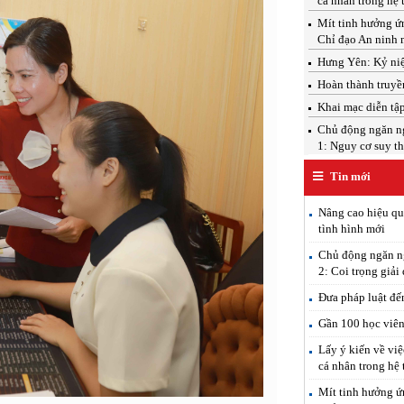
cá nhân trong hệ 
Mít tinh hưởng ứ
Chỉ đạo An ninh 
Hưng Yên: Kỷ ni
Hoàn thành truyề
Khai mạc diễn tậ
Chủ động ngăn ngừ
1: Nguy cơ suy th
Tin mới
Nâng cao hiệu qu
tình hình mới
Chủ động ngăn ng
2: Coi trọng giải
Đưa pháp luật đế
Gần 100 học viên 
Lấy ý kiến về việ
cá nhân trong hệ 
Mít tinh hưởng ứ