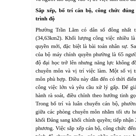
Sắp xếp, bố trí cán bộ, công chức đúng
trình độ
Phường Trần Lãm có dân số đông nhất tỉ
(34,63km2). Khối lượng công việc nhiều là 
quyền mới, đặc biệt là bài toán nhân sự. S
của bộ máy chính quyền phường là 65 ngườ
độ đại học trở lên nhưng năng lực không đồ
chuyên môn và vị trí việc làm. Một số vị t
môn phù hợp. Điều này dẫn đến có thời điểm
công việc lớn và yêu cầu xử lý gấp. Để giả
hành rà soát, điều chỉnh theo hướng tinh gọ
Trong bố trí và luân chuyển cán bộ, phườ
giữa các phòng chuyên môn nhằm tối ưu hó
khối Đảng sang khối chính quyền; tiếp nhận 
phương. Việc sắp xếp cán bộ, công chức đến