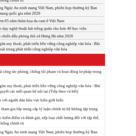
thống chính trị
ng Ngày An ninh mạng Việt Nam, phiên họp thường kỳ Ban
mạng quốc gia năm 2026
ệm 65 năm thảm họa da cam ở Việt Nam
n dạy nghệ thuật hát trống quân cho hơn 40 học viên
p chiến đấu phòng thủ xã Hưng Hà năm 2026
a suy thoái, phát triển bền vững công nghiệp văn hóa - Bài
oái trong phát triển công nghiệp văn hóa
ả công tác phòng, chống tội phạm và hoạt động tư pháp trong
ừa suy thoái, phát triển bền vững công nghiệp văn hóa - Bài
 quyết các mối quan hệ nội tại (Tiếp theo và hết)
n với người dân khu vực biên giới biển
tham gia lớp trung cấp lý luận chính trị hệ không tập trung
c kiểm điểm và đánh giá, xếp loại chất lượng đối với tập thể,
thống chính trị
ng Ngày An ninh mạng Việt Nam, phiên họp thường kỳ Ban