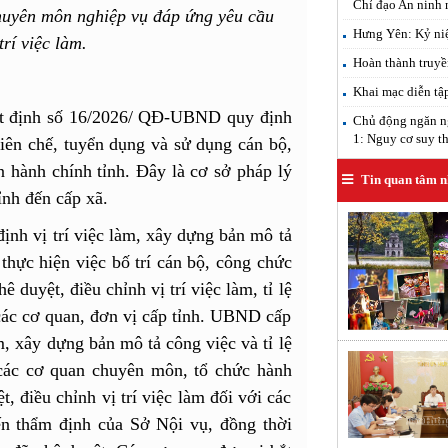
Chỉ đạo An ninh
huyên môn nghiệp vụ đáp ứng yêu cầu
Hưng Yên: Kỷ ni
trí việc làm.
Hoàn thành truyề
Khai mạc diễn tậ
t định số 16/2026/ QĐ-UBND quy định
Chủ động ngăn ng
1: Nguy cơ suy th
biên chế, tuyển dụng và sử dụng cán bộ,
 hành chính tỉnh. Đây là cơ sở pháp lý
Tin quan tâm n
ỉnh đến cấp xã.
ịnh vị trí việc làm, xây dựng bản mô tả
 thực hiện việc bố trí cán bộ, công chức
 duyệt, điều chỉnh vị trí việc làm, tỉ lệ
i các cơ quan, đơn vị cấp tỉnh. UBND cấp
àm, xây dựng bản mô tả công việc và tỉ lệ
g các cơ quan chuyên môn, tổ chức hành
, điều chỉnh vị trí việc làm đối với các
ến thẩm định của Sở Nội vụ, đồng thời