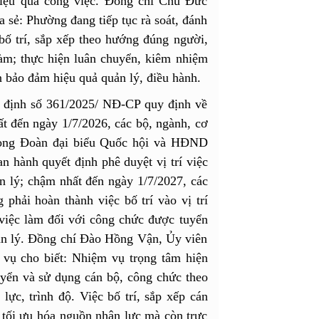
hiệu quả công việc. Đồng chí Chu Đức
ẻ: Phường đang tiếp tục rà soát, đánh
bố trí, sắp xếp theo hướng đúng người,
làm; thực hiện luân chuyển, kiêm nhiệm
 bảo đảm hiệu quả quản lý, điều hành.
 định số 361/2025/ NĐ-CP quy định về
ất đến ngày 1/7/2026, các bộ, ngành, cơ
òng Đoàn đại biểu Quốc hội và HĐND
an hành quyết định phê duyệt vị trí việc
n lý; chậm nhất đến ngày 1/7/2027, các
phải hoàn thành việc bố trí vào vị trí
 việc làm đối với công chức được tuyển
ản lý. Đồng chí Đào Hồng Vận, Ủy viên
vụ cho biết: Nhiệm vụ trọng tâm hiện
huyển và sử dụng cán bộ, công chức theo
ực, trình độ. Việc bố trí, sắp xếp cán
ỉ tối ưu hóa nguồn nhân lực mà còn trực