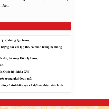
 nước.
trị hệ không tập trung
 lượng đối với tập thể, cá nhân trong hệ thống
ửa đổi, bổ sung Điều lệ Đảng
dân
ất, Quốc hội khóa XVI
ước trong giai đoạn mới
iễn, có tính kiến tạo và dự báo được tình hình