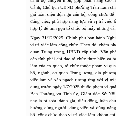
trình độ chuyên môn, góp phần nâng cao 
Cảnh, Chủ tịch UBND phường Trần Lãm chia s
giá toàn diện đội ngũ cán bộ, công chức để 
đúng việc, phù hợp năng lực và vị trí việc 
hợp lý để tinh gọn tổ chức bộ máy nhưng vẫn
Ngày 31/12/2025, Chính phủ ban hành Nghị
vị trí việc làm công chức. Theo đó, chậm nh
quan Trung ương, UBND cấp tỉnh, Văn ph
cấp tỉnh phải chỉ đạo tổ chức thực hiện và b
làm của cơ quan, tổ chức thuộc phạm vi quả
bộ, ngành, cơ quan Trung ương, địa phương 
việc làm và xếp ngạch tương ứng với vị trí
dụng trước ngày 1/7/2025 thuộc phạm vi qu
Ban Thường vụ Tỉnh ủy, Giám đốc Sở Nội 
nay là rà soát, đánh giá, điều động, luân c
hướng đúng người, đúng việc và đúng năng l
bộ, công chức theo vị trí việc làm không ch