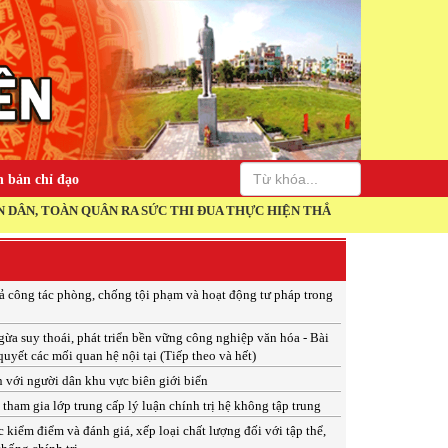
 bản chỉ đạo
 QUÂN RA SỨC THI ĐUA THỰC HIỆN THẮNG LỢI NGHỊ QUYẾT ĐẠI HỘI 
ả công tác phòng, chống tội phạm và hoạt động tư pháp trong
a suy thoái, phát triển bền vững công nghiệp văn hóa - Bài
quyết các mối quan hệ nội tại (Tiếp theo và hết)
 với người dân khu vực biên giới biển
tham gia lớp trung cấp lý luận chính trị hệ không tập trung
c kiểm điểm và đánh giá, xếp loại chất lượng đối với tập thể,