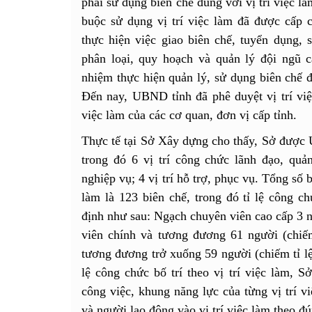
phải sử dụng biên chế đúng với vị trí việc l
buộc sử dụng vị trí việc làm đã được cấp
thực hiện việc giao biên chế, tuyển dụng, 
phân loại, quy hoạch và quản lý đội ngũ c
nhiệm thực hiện quản lý, sử dụng biên chế đ
Đến nay, UBND tỉnh đã phê duyệt vị trí việc 
việc làm của các cơ quan, đơn vị cấp tỉnh.
Thực tế tại Sở Xây dựng cho thấy, Sở được U
trong đó 6 vị trí công chức lãnh đạo, quả
nghiệp vụ; 4 vị trí hỗ trợ, phục vụ. Tổng số b
làm là 123 biên chế, trong đó tỉ lệ công ch
định như sau: Ngạch chuyên viên cao cấp 3 n
viên chính và tương đương 61 người (chiế
tương đương trở xuống 59 người (chiếm tỉ lệ 
lệ công chức bố trí theo vị trí việc làm, 
công việc, khung năng lực của từng vị trí vi
và người lao động vào vị trí việc làm theo đ