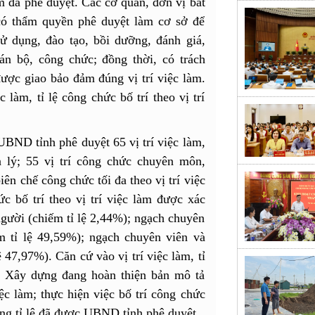
àm đã phê duyệt. Các cơ quan, đơn vị bắt
 có thẩm quyền phê duyệt làm cơ sở để
sử dụng, đào tạo, bồi dưỡng, đánh giá,
án bộ, công chức; đồng thời, có trách
ược giao bảo đảm đúng vị trí việc làm.
làm, tỉ lệ công chức bố trí theo vị trí
BND tỉnh phê duyệt 65 vị trí việc làm,
n lý; 55 vị trí công chức chuyên môn,
iên chế công chức tối đa theo vị trí việc
ức bố trí theo vị trí việc làm được xác
gười (chiếm tỉ lệ 2,44%); ngạch chuyên
m tỉ lệ 49,59%); ngạch chuyên viên và
47,97%). Căn cứ vào vị trí việc làm, tỉ
Sở Xây dựng đang hoàn thiện bản mô tả
ệc làm; thực hiện việc bố trí công chức
úng tỉ lệ đã được UBND tỉnh phê duyệt.