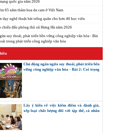
 mạng quốc gia năm 2026
ệm 65 năm thảm họa da cam ở Việt Nam
n dạy nghệ thuật hát trống quân cho hơn 40 học viên
p chiến đấu phòng thủ xã Hưng Hà năm 2026
ừa suy thoái, phát triển bền vững công nghiệp văn hóa - Bài
oái trong phát triển công nghiệp văn hóa
hiều
Chủ động ngăn ngừa suy thoái, phát triển bền
vững công nghiệp văn hóa - Bài 2: Coi trọng
giải quyết các mối quan hệ nội tại (Tiếp theo
và hết)
Lấy ý kiến về việc kiểm điểm và đánh giá,
xếp loại chất lượng đối với tập thể, cá nhân
trong hệ thống chính trị