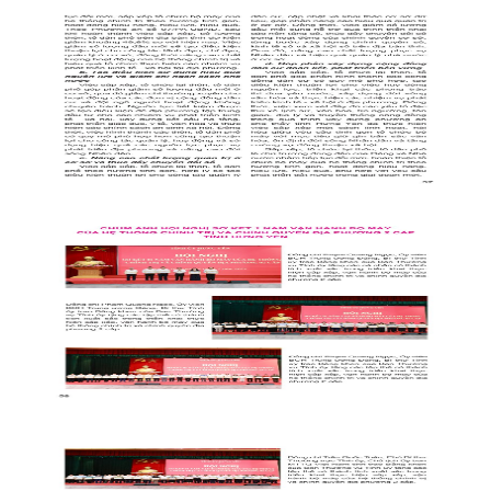
Click xem ảnh
Click xem ảnh
Click xem ảnh