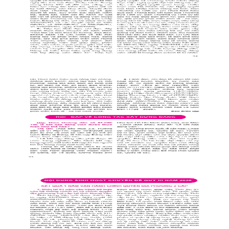
Click xem ảnh
Click xem ảnh