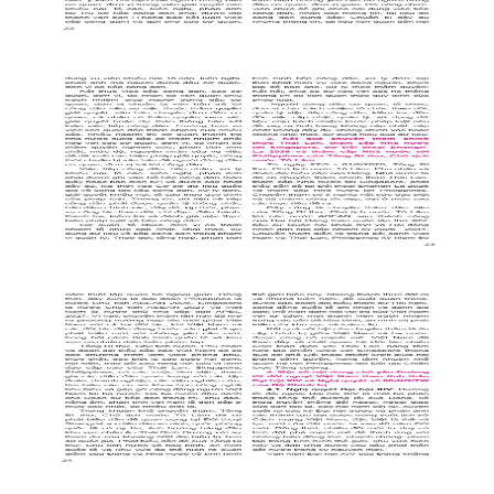
Click xem ảnh
Click xem ảnh