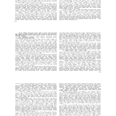
Click xem ảnh
Click xem ảnh