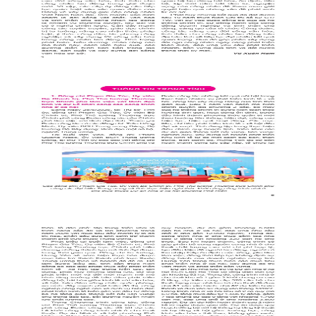
Click xem ảnh
Click xem ảnh