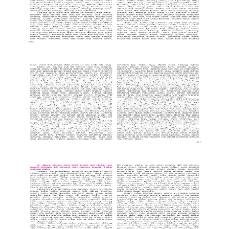
Click xem ảnh
Click xem ảnh