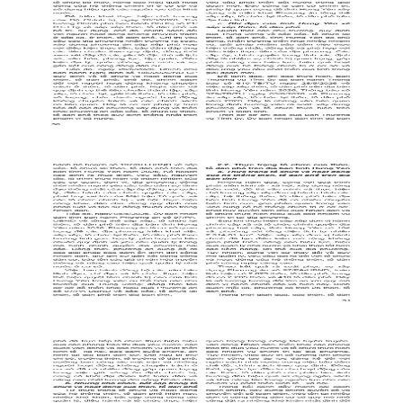
Click xem ảnh
Click xem ảnh
Click xem ảnh