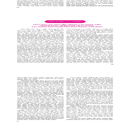
Click xem ảnh
Click xem ảnh