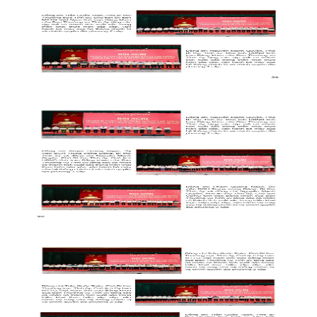
Click xem ảnh
Click xem ảnh