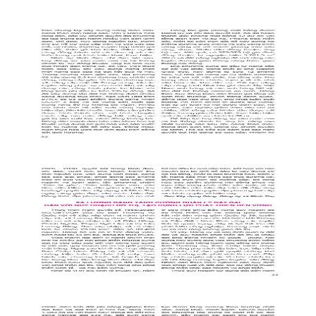
Click xem ảnh
Click xem ảnh