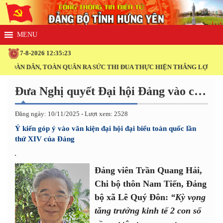
7-8-2026 12:35:23
ÀN DÂN, TOÀN QUÂN RA SỨC THI ĐUA THỰC HIỆN THẮNG LỢI NGHỊ QUY
Đưa Nghị quyết Đại hội Đảng vào cuộc sống
Đăng ngày: 10/11/2025 - Lượt xem: 2528
Ý kiến góp ý vào văn kiện đại hội đại biểu toàn quốc lần
thứ XIV của Đảng
.
Đảng viên Trần Quang Hải,
Chi bộ thôn Nam Tiến, Đảng
bộ xã Lê Quý Đôn:
“Kỳ vọng
tăng trưởng kinh tế 2 con số