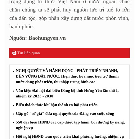
trọng dụng trí thức Việt Nam ở nước ngoài, chắc
chắn chúng ta sẽ phát huy nguồn lực trí tuệ to lớn
của dân tộc, góp phần xây dựng đất nước phồn vinh,
hạnh phúc.
Nguồn: Baohungyen.vn
Tin liên quan
NGHỊ QUYẾT VÀ HÀNH ĐỘNG - PHÁT TRIỂN NHANH,
BỀN VỮNG ĐẤT NƯỚC: Hiện thực hóa mục tiêu trở thành
nước đang phát triển, thu nhập trung bình cao
Văn kiện Đại hội đại biểu Đảng bộ tỉnh Hưng Yên lần thứ I,
nhiệm kỳ 2025 - 2030
Biến thách thức khí hậu thành cơ hội phát triển
Gặp gỡ “sứ giả” đưa nghị quyết của Đảng vào cuộc sống
550 đại biểu HĐND các cấp được tập huấn, bồi dưỡng kỹ năng,
nghiệp vụ
Hội nghị HĐND toàn quốc triển khai phương hướng, nhiệm vụ