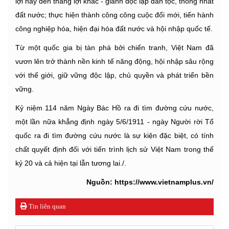
lợi này đến thắng lợi khác - giành độc lập dân tộc, thống nhất
đất nước; thực hiện thành công công cuộc đổi mới, tiến hành
công nghiệp hóa, hiện đại hóa đất nước và hội nhập quốc tế.
Từ một quốc gia bị tàn phá bởi chiến tranh, Việt Nam đã
vươn lên trở thành nền kinh tế năng động, hội nhập sâu rộng
với thế giới, giữ vững độc lập, chủ quyền và phát triển bền
vững.
Kỷ niệm 114 năm Ngày Bác Hồ ra đi tìm đường cứu nước,
một lần nữa khẳng định ngày 5/6/1911 - ngày Người rời Tổ
quốc ra đi tìm đường cứu nước là sự kiện đặc biệt, có tính
chất quyết định đối với tiến trình lịch sử Việt Nam trong thế
kỷ 20 và cả hiện tại lẫn tương lai./.
Nguồn: https://www.vietnamplus.vn/
Tin liên quan