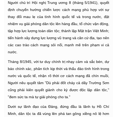
Người chủ trì Hội nghị Trung ương 8 (tháng 5/1941), quyết
định chuyển hướng chiến lược cách mạng phù hợp với sự
thay đổi mau lẹ của tình hình quốc tế và trong nước, đặt
nhiệm vụ giải phóng dân tộc lên hàng đầu, tổ chức vận động,
tập hợp lực lượng toàn dân tộc; thành lập Mặt trận Việt Minh;
tiến hành xây dựng lực lượng vũ trang và căn cứ địa, tạo nên
các cao trào cách mạng sôi nổi, mạnh mẽ trên phạm vi cả
nước.
Tháng 8/1945, với tư duy chính trị nhạy cảm và sắc bén, dự
báo chính xác, phân tích kịp thời và thấu đáo tình hình trong
nước và quốc tế, nhận rõ thời cơ cách mạng đã chín muồi,
Người nêu quyết tâm "Dù phải đốt cháy cả dãy Trường Sơn
cũng phải kiên quyết giành cho kỳ được độc lập dân tộc,"
"đem sức ta mà tự giải phóng cho ta."
Dưới sự lãnh đạo của Đảng, đứng đầu là lãnh tụ Hồ Chí
Minh, dân tộc ta đã vùng lên phá tan gông xiềng nô lệ hơn