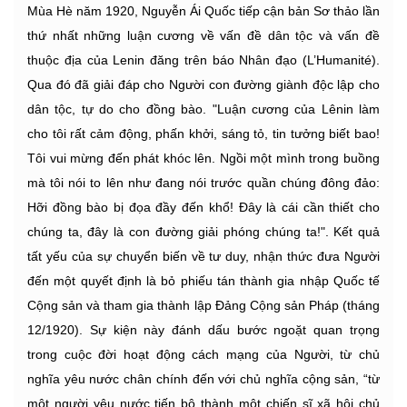
Mùa Hè năm 1920, Nguyễn Ái Quốc tiếp cận bản Sơ thảo lần
thứ nhất những luận cương về vấn đề dân tộc và vấn đề
thuộc địa của Lenin đăng trên báo Nhân đạo (L’Humanité).
Qua đó đã giải đáp cho Người con đường giành độc lập cho
dân tộc, tự do cho đồng bào. "Luận cương của Lênin làm
cho tôi rất cảm động, phấn khởi, sáng tỏ, tin tưởng biết bao!
Tôi vui mừng đến phát khóc lên. Ngồi một mình trong buồng
mà tôi nói to lên như đang nói trước quần chúng đông đảo:
Hỡi đồng bào bị đọa đầy đến khổ! Đây là cái cần thiết cho
chúng ta, đây là con đường giải phóng chúng ta!". Kết quả
tất yếu của sự chuyển biến về tư duy, nhận thức đưa Người
đến một quyết định là bỏ phiếu tán thành gia nhập Quốc tế
Cộng sản và tham gia thành lập Đảng Cộng sản Pháp (tháng
12/1920). Sự kiện này đánh dấu bước ngoặt quan trọng
trong cuộc đời hoạt động cách mạng của Người, từ chủ
nghĩa yêu nước chân chính đến với chủ nghĩa cộng sản, “từ
một người yêu nước tiến bộ thành một chiến sĩ xã hội chủ