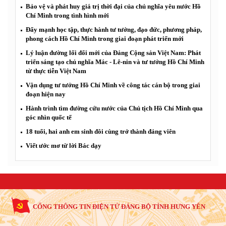
Bảo vệ và phát huy giá trị thời đại của chủ nghĩa yêu nước Hồ
Chí Minh trong tình hình mới
Đẩy mạnh học tập, thực hành tư tưởng, đạo đức, phương pháp,
phong cách Hồ Chí Minh trong giai đoạn phát triển mới
Lý luận đường lối đổi mới của Đảng Cộng sản Việt Nam: Phát
triển sáng tạo chủ nghĩa Mác - Lê-nin và tư tưởng Hồ Chí Minh
từ thực tiễn Việt Nam
Vận dụng tư tưởng Hồ Chí Minh về công tác cán bộ trong giai
đoạn hiện nay
Hành trình tìm đường cứu nước của Chủ tịch Hồ Chí Minh qua
góc nhìn quốc tế
18 tuổi, hai anh em sinh đôi cùng trở thành đảng viên
Viết ước mơ từ lời Bác dạy
CỔNG THÔNG TIN ĐIỆN TỬ ĐẢNG BỘ TỈNH HƯNG YÊN