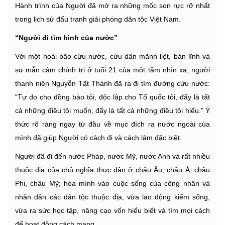
Hành trình của Người đã mở ra những mốc son rực rỡ nhất
trong lịch sử đấu tranh giải phóng dân tộc Việt Nam.
“Người đi tìm hình của nước”
Với một hoài bão cứu nước, cứu dân mãnh liệt, bản lĩnh và
sự mẫn cảm chính trị ở tuổi 21 của một tầm nhìn xa, người
thanh niên Nguyễn Tất Thành đã ra đi tìm đường cứu nước:
“Tự do cho đồng bào tôi, độc lập cho Tổ quốc tôi, đấy là tất
cả những điều tôi muốn, đấy là tất cả những điều tôi hiểu." Ý
thức rõ ràng ngay từ đầu về mục đích ra nước ngoài của
mình đã giúp Người có cách đi và cách làm đặc biệt.
Người đã đi đến nước Pháp, nước Mỹ, nước Anh và rất nhiều
thuộc địa của chủ nghĩa thực dân ở châu Âu, châu Á, châu
Phi, châu Mỹ; hòa mình vào cuộc sống của công nhân và
nhân dân các dân tộc thuộc địa, vừa lao động kiếm sống,
vừa ra sức học tập, nâng cao vốn hiểu biết và tìm mọi cách
để hoạt động cách mạng.