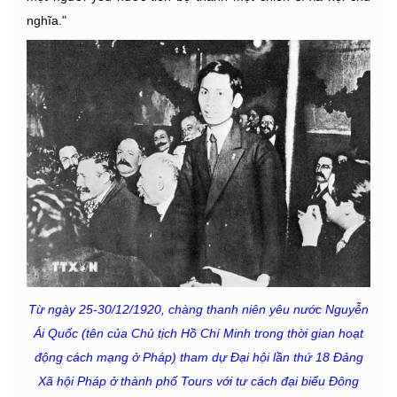
nghĩa."
Từ ngày 25-30/12/1920, chàng thanh niên yêu nước Nguyễn
Ái Quốc (tên của Chủ tịch Hồ Chí Minh trong thời gian hoạt
động cách mạng ở Pháp) tham dự Đại hội lần thứ 18 Đảng
Xã hội Pháp ở thành phố Tours với tư cách đại biểu Đông