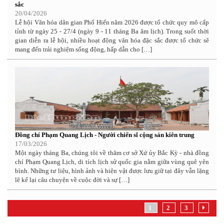
sắc
20/04/2026
Lễ hội Văn hóa dân gian Phố Hiến năm 2026 được tổ chức quy mô cấp
tỉnh từ ngày 25 - 27/4 (ngày 9 - 11 tháng Ba âm lịch). Trong suốt thời
gian diễn ra lễ hội, nhiều hoạt động văn hóa đặc sắc được tổ chức sẽ
mang đến trải nghiệm sống động, hấp dẫn cho […]
Đồng chí Phạm Quang Lịch - Người chiến sĩ cộng sản kiên trung
17/03/2026
Một ngày tháng Ba, chúng tôi về thăm cơ sở Xứ ủy Bắc Kỳ - nhà đồng
chí Phạm Quang Lịch, di tích lịch sử quốc gia nằm giữa vùng quê yên
bình. Những tư liệu, hình ảnh và hiện vật được lưu giữ tại đây vẫn lặng
lẽ kể lại câu chuyện về cuộc đời và sự […]
1
2
3