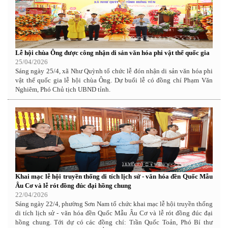
Lễ hội chùa Ông được công nhận di sản văn hóa phi vật thể quốc gia
25/04/2026
Sáng ngày 25/4, xã Như Quỳnh tổ chức lễ đón nhận di sản văn hóa phi
vật thể quốc gia lễ hội chùa Ông. Dự buổi lễ có đồng chí Phạm Văn
Nghiêm, Phó Chủ tịch UBND tỉnh.
Khai mạc lễ hội truyền thống di tích lịch sử - văn hóa đền Quốc Mẫu
Âu Cơ và lễ rót đồng đúc đại hồng chung
22/04/2026
Sáng ngày 22/4, phường Sơn Nam tổ chức khai mạc lễ hội truyền thống
di tích lịch sử - văn hóa đền Quốc Mẫu Âu Cơ và lễ rót đồng đúc đại
hồng chung. Tới dự có các đồng chí: Trần Quốc Toản, Phó Bí thư