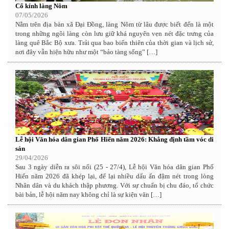
Cổ kính làng Nôm
07/05/2026
Nằm trên địa bàn xã Đại Đồng, làng Nôm từ lâu được biết đến là một
trong những ngôi làng còn lưu giữ khá nguyên vẹn nét đặc trưng của
làng quê Bắc Bộ xưa. Trải qua bao biến thiên của thời gian và lịch sử,
nơi đây vẫn hiện hữu như một “bảo tàng sống” […]
Lễ hội Văn hóa dân gian Phố Hiến năm 2026: Khẳng định tầm vóc di
sản
29/04/2026
Sau 3 ngày diễn ra sôi nổi (25 - 27/4), Lễ hội Văn hóa dân gian Phố
Hiến năm 2026 đã khép lại, để lại nhiều dấu ấn đậm nét trong lòng
Nhân dân và du khách thập phương. Với sự chuẩn bị chu đáo, tổ chức
bài bản, lễ hội năm nay không chỉ là sự kiện văn […]