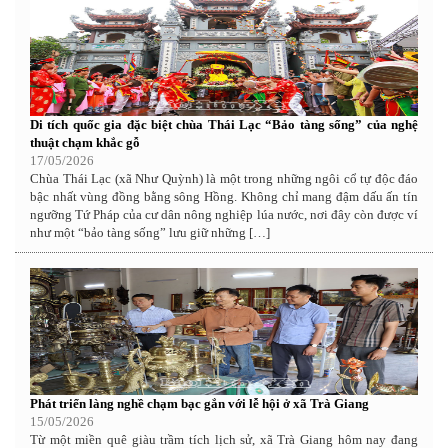
Di tích quốc gia đặc biệt chùa Thái Lạc “Bảo tàng sống” của nghệ
thuật chạm khắc gỗ
17/05/2026
Chùa Thái Lạc (xã Như Quỳnh) là một trong những ngôi cổ tự độc đáo
bậc nhất vùng đồng bằng sông Hồng. Không chỉ mang đậm dấu ấn tín
ngưỡng Tứ Pháp của cư dân nông nghiệp lúa nước, nơi đây còn được ví
như một “bảo tàng sống” lưu giữ những […]
Phát triển làng nghề chạm bạc gắn với lễ hội ở xã Trà Giang
15/05/2026
Từ một miền quê giàu trầm tích lịch sử, xã Trà Giang hôm nay đang