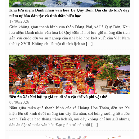
Khu lưu niệm Danh nhân văn hóa Lê Quý Đôn: Địa chỉ đỏ khơi dậy
niềm tự hào dân tộc và tinh thần hiếu học
17/06/2026
Giữa không gian thanh bình của thôn Đồng Phú, xã Lê Quý Đôn, Khu
lưu niệm Danh nhân văn hóa Lê Quý Đôn là nơi lưu giữ những dấu tích
gắn với cuộc đời và sự nghiệp của nhà bác học kiệt xuất của Việt Nam
thế kỷ XVIII. Không chỉ là một di tích lịch sử […]
Đền An Xá: Nơi hội tụ giá trị di sản vật thể và phi vật thể
08/06/2026
Nằm giữa miền quê thanh bình của xã Hoàng Hoa Thám, đền An Xá
hiện lên cổ kính dưới những tán cây lâu năm, soi bóng xuống hồ nước
xanh. Trải qua bao thăng trầm lịch sử, nơi đây không chỉ lưu giữ những
dấu ấn đặc sắc của văn hóa Đạo giáo mà còn hội […]