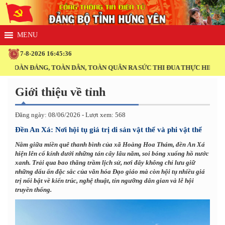
7-8-2026 16:45:37
N ĐẢNG, TOÀN DÂN, TOÀN QUÂN RA SỨC THI ĐUA THỰC HIỆN THẮNG L
Giới thiệu về tỉnh
Đăng ngày: 08/06/2026 - Lượt xem: 568
Đền An Xá: Nơi hội tụ giá trị di sản vật thể và phi vật thể
Nằm giữa miền quê thanh bình của xã Hoàng Hoa Thám, đền An Xá
hiện lên cổ kính dưới những tán cây lâu năm, soi bóng xuống hồ nước
xanh. Trải qua bao thăng trầm lịch sử, nơi đây không chỉ lưu giữ
những dấu ấn đặc sắc của văn hóa Đạo giáo mà còn hội tụ nhiều giá
trị nổi bật về kiến trúc, nghệ thuật, tín ngưỡng dân gian và lễ hội
truyền thống.