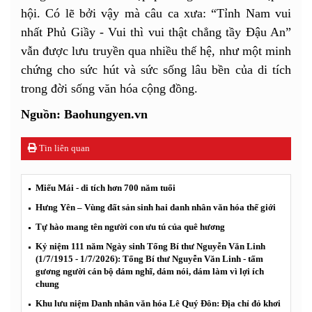
hội. Có lẽ bởi vậy mà câu ca xưa: “Tỉnh Nam vui
nhất Phủ Giầy - Vui thì vui thật chẳng tầy Đậu An”
vẫn được lưu truyền qua nhiều thế hệ, như một minh
chứng cho sức hút và sức sống lâu bền của di tích
trong đời sống văn hóa cộng đồng.
Nguồn: Baohungyen.vn
Tin liên quan
Miếu Mái - di tích hơn 700 năm tuổi
Hưng Yên – Vùng đất sản sinh hai danh nhân văn hóa thế giới
Tự hào mang tên người con ưu tú của quê hương
Kỷ niệm 111 năm Ngày sinh Tổng Bí thư Nguyễn Văn Linh
(1/7/1915 - 1/7/2026): Tổng Bí thư Nguyễn Văn Linh - tấm
gương người cán bộ dám nghĩ, dám nói, dám làm vì lợi ích
chung
Khu lưu niệm Danh nhân văn hóa Lê Quý Đôn: Địa chỉ đỏ khơi