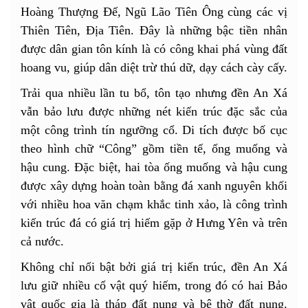
Hoàng Thượng Đế, Ngũ Lão Tiên Ông cùng các vị
Thiên Tiên, Địa Tiên. Đây là những bậc tiền nhân
được dân gian tôn kính là có công khai phá vùng đất
hoang vu, giúp dân diệt trừ thú dữ, dạy cách cày cấy.
Trải qua nhiều lần tu bổ, tôn tạo nhưng đền An Xá
vẫn bảo lưu được những nét kiến trúc đặc sắc của
một công trình tín ngưỡng cổ. Di tích được bố cục
theo hình chữ “Công” gồm tiền tế, ống muống và
hậu cung. Đặc biệt, hai tòa ống muống và hậu cung
được xây dựng hoàn toàn bằng đá xanh nguyên khối
với nhiều hoa văn chạm khắc tinh xảo, là công trình
kiến trúc đá có giá trị hiếm gặp ở Hưng Yên và trên
cả nước.
Không chỉ nổi bật bởi giá trị kiến trúc, đền An Xá
lưu giữ nhiều cổ vật quý hiếm, trong đó có hai Bảo
vật quốc gia là tháp đất nung và bệ thờ đất nung.