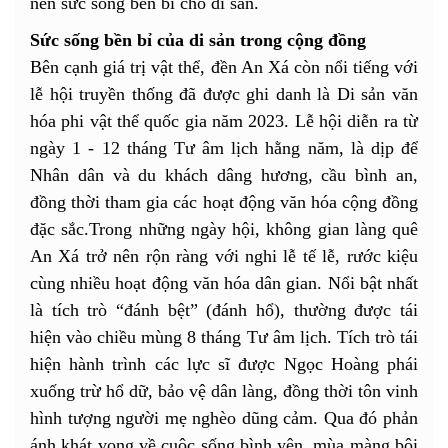
nên sức sống bền bỉ cho di sản.
Sức sống bền bỉ của di sản trong cộng đồng
Bên cạnh giá trị vật thể, đền An Xá còn nổi tiếng với
lễ hội truyền thống đã được ghi danh là Di sản văn
hóa phi vật thể quốc gia năm 2023. Lễ hội diễn ra từ
ngày 1 - 12 tháng Tư âm lịch hằng năm, là dịp để
Nhân dân và du khách dâng hương, cầu bình an,
đồng thời tham gia các hoạt động văn hóa cộng đồng
đặc sắc.Trong những ngày hội, không gian làng quê
An Xá trở nên rộn ràng với nghi lễ tế lễ, rước kiệu
cùng nhiều hoạt động văn hóa dân gian. Nổi bật nhất
là tích trò “đánh bệt” (đánh hổ), thường được tái
hiện vào chiều mùng 8 tháng Tư âm lịch. Tích trò tái
hiện hành trình các lực sĩ được Ngọc Hoàng phái
xuống trừ hổ dữ, bảo vệ dân làng, đồng thời tôn vinh
hình tượng người mẹ nghèo dũng cảm. Qua đó phản
ánh khát vọng về cuộc sống bình yên, mùa màng bội