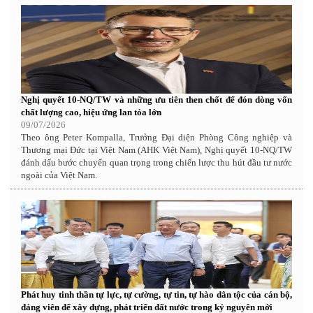
Nghị quyết 10-NQ/TW và những ưu tiên then chốt để đón dòng vốn
chất lượng cao, hiệu ứng lan tỏa lớn
09/07/2026
Theo ông Peter Kompalla, Trưởng Đại diện Phòng Công nghiệp và
Thương mại Đức tại Việt Nam (AHK Việt Nam), Nghị quyết 10-NQ/TW
đánh dấu bước chuyển quan trọng trong chiến lược thu hút đầu tư nước
ngoài của Việt Nam.
Phát huy tinh thần tự lực, tự cường, tự tin, tự hào dân tộc của cán bộ,
đảng viên để xây dựng, phát triển đất nước trong kỷ nguyên mới