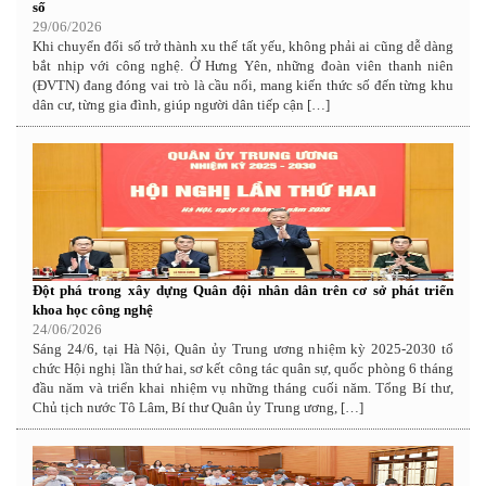
số
29/06/2026
Khi chuyển đổi số trở thành xu thế tất yếu, không phải ai cũng dễ dàng
bắt nhịp với công nghệ. Ở Hưng Yên, những đoàn viên thanh niên
(ĐVTN) đang đóng vai trò là cầu nối, mang kiến thức số đến từng khu
dân cư, từng gia đình, giúp người dân tiếp cận […]
Đột phá trong xây dựng Quân đội nhân dân trên cơ sở phát triển
khoa học công nghệ
24/06/2026
Sáng 24/6, tại Hà Nội, Quân ủy Trung ương nhiệm kỳ 2025-2030 tổ
chức Hội nghị lần thứ hai, sơ kết công tác quân sự, quốc phòng 6 tháng
đầu năm và triển khai nhiệm vụ những tháng cuối năm. Tổng Bí thư,
Chủ tịch nước Tô Lâm, Bí thư Quân ủy Trung ương, […]