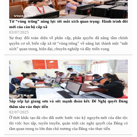
Từ “vùng trũng” năng lực tới mắt xích quan trọng: Hành trình đổi
mới của cán bộ cấp xã
03/07/2025
Sự thay đổi toàn diện về phân cấp, phân quyền đã nâng tầm chính
quyền cơ sở, biến cấp xã từ “vùng trũng” về năng lực thành một “mắt
xích” quan trọng, hiện đại, chuyên nghiệp và đầy triển vọng.
Sắp xếp lại giang sơn và sức mạnh đoàn kết: Để Nghị quyết Đảng
thấm sâu vào thực tiễn
02/07/2025
Ở thời khắc tạo đà cho đất nước bước vào kỷ nguyên mới của dân tộc
thì việc học tập, tuyên truyền, quán triệt các nghị quyết của Đảng có
tầm quan trọng to lớn đưa chủ trương của Đảng vào thực tiễn.