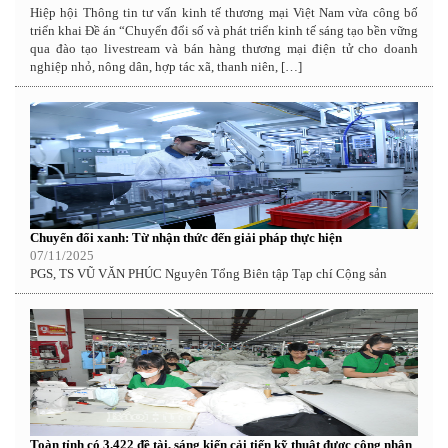
Hiệp hội Thông tin tư vấn kinh tế thương mại Việt Nam vừa công bố
triển khai Đề án “Chuyển đổi số và phát triển kinh tế sáng tạo bền vững
qua đào tạo livestream và bán hàng thương mại điện tử cho doanh
nghiệp nhỏ, nông dân, hợp tác xã, thanh niên, […]
Chuyển đổi xanh: Từ nhận thức đến giải pháp thực hiện
07/11/2025
PGS, TS VŨ VĂN PHÚC Nguyên Tổng Biên tập Tạp chí Cộng sản
Toàn tỉnh có 3.422 đề tài, sáng kiến cải tiến kỹ thuật được công nhận