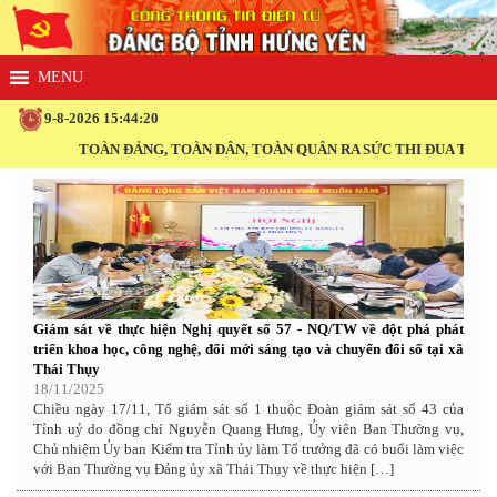
9-8-2026 15:44:21
TOÀN ĐẢNG, TOÀN DÂN, TOÀN QUÂN RA SỨC THI ĐUA THỰC HIỆN TH
Giám sát về thực hiện Nghị quyết số 57 - NQ/TW về đột phá phát
triển khoa học, công nghệ, đổi mới sáng tạo và chuyển đổi số tại xã
Thái Thụy
18/11/2025
Chiều ngày 17/11, Tổ giám sát số 1 thuộc Đoàn giám sát số 43 của
Tỉnh uỷ do đồng chí Nguyễn Quang Hưng, Ủy viên Ban Thường vụ,
Chủ nhiệm Ủy ban Kiểm tra Tỉnh ủy làm Tổ trưởng đã có buổi làm việc
với Ban Thường vụ Đảng ủy xã Thái Thụy về thực hiện […]