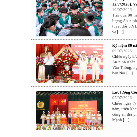
12/7/2026): V
10/07/2026
Trải qua 80 n
lượng An ninh
tuyệt đối với 
và […]
Kỷ niệm 80 nă
09/07/2026
Chiều ngày 9/7
An ninh nhân 
Văn Thông, n
ban Nội […]
Lực lượng Công
07/07/2026
Chiều ngày 7/
năm, triển kh
công an địa p
Mạnh […]