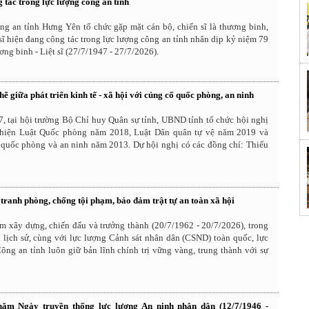
 tác trong lực lượng công an tỉnh
ng an tỉnh Hưng Yên tổ chức gặp mặt cán bộ, chiến sĩ là thương binh,
 sĩ hiện đang công tác trong lực lượng công an tỉnh nhân dịp kỷ niệm 79
g binh - Liệt sĩ (27/7/1947 - 27/7/2026).
hẽ giữa phát triển kinh tế - xã hội với củng cố quốc phòng, an ninh
, tại hội trường Bộ Chỉ huy Quân sự tỉnh, UBND tỉnh tổ chức hội nghị
 hiện Luật Quốc phòng năm 2018, Luật Dân quân tự vệ năm 2019 và
 quốc phòng và an ninh năm 2013. Dự hội nghị có các đồng chí: Thiếu
 tranh phòng, chống tội phạm, bảo đảm trật tự an toàn xã hội
m xây dựng, chiến đấu và trưởng thành (20/7/1962 - 20/7/2026), trong
 lịch sử, cùng với lực lượng Cảnh sát nhân dân (CSND) toàn quốc, lực
ng an tỉnh luôn giữ bản lĩnh chính trị vững vàng, trung thành với sự
ăm Ngày truyền thống lực lượng An ninh nhân dân (12/7/1946 -