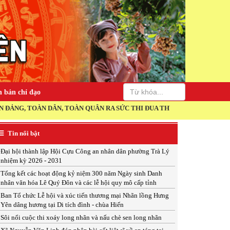
 bản chỉ đạo
ÀN DÂN, TOÀN QUÂN RA SỨC THI ĐUA THỰC HIỆN THẮNG LỢI NGHỊ QU
Tin nổi bật
Đại hội thành lập Hội Cựu Công an nhân dân phường Trà Lý
nhiệm kỳ 2026 - 2031
Tổng kết các hoạt động kỷ niệm 300 năm Ngày sinh Danh
nhân văn hóa Lê Quý Đôn và các lễ hội quy mô cấp tỉnh
Ban Tổ chức Lễ hội và xúc tiến thương mại Nhãn lồng Hưng
Yên dâng hương tại Di tích đình - chùa Hiến
Sôi nổi cuộc thi xoáy long nhãn và nấu chè sen long nhãn