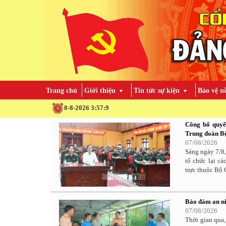
Trang chủ
Giới thiệu
Tin tức sự kiện
Bảo vệ n
8-8-2026 3:57:10
Công bố quyết
Trung đoàn B
07/08/2026
Sáng ngày 7/8,
tổ chức lại c
trực thuộc Bộ
Bảo đảm an nin
07/08/2026
Thời gian qua