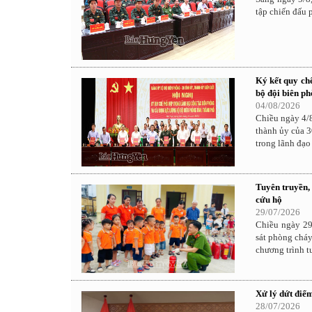
tập chiến đấu
Ký kết quy ch
bộ đội biên ph
04/08/2026
Chiều ngày 4/8
thành ủy của 3
trong lãnh đạo
Tuyên truyền,
cứu hộ
29/07/2026
Chiều ngày 29
sát phòng chá
chương trình t
Xử lý dứt điểm
28/07/2026