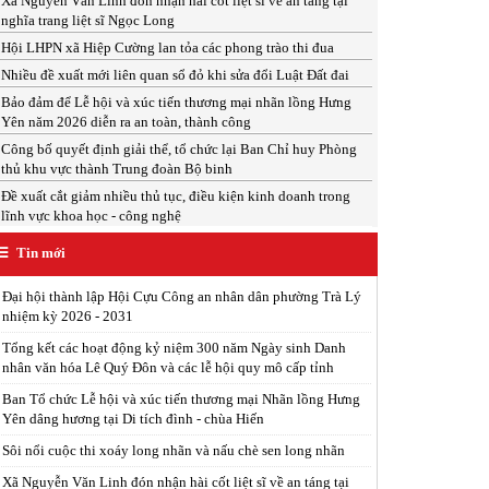
Xã Nguyễn Văn Linh đón nhận hài cốt liệt sĩ về an táng tại
nghĩa trang liệt sĩ Ngọc Long
Hội LHPN xã Hiệp Cường lan tỏa các phong trào thi đua
Nhiều đề xuất mới liên quan sổ đỏ khi sửa đổi Luật Đất đai
Bảo đảm để Lễ hội và xúc tiến thương mại nhãn lồng Hưng
Yên năm 2026 diễn ra an toàn, thành công
Công bố quyết định giải thể, tổ chức lại Ban Chỉ huy Phòng
thủ khu vực thành Trung đoàn Bộ binh
Đề xuất cắt giảm nhiều thủ tục, điều kiện kinh doanh trong
lĩnh vực khoa học - công nghệ
Tin mới
Đại hội thành lập Hội Cựu Công an nhân dân phường Trà Lý
nhiệm kỳ 2026 - 2031
Tổng kết các hoạt động kỷ niệm 300 năm Ngày sinh Danh
nhân văn hóa Lê Quý Đôn và các lễ hội quy mô cấp tỉnh
Ban Tổ chức Lễ hội và xúc tiến thương mại Nhãn lồng Hưng
Yên dâng hương tại Di tích đình - chùa Hiến
Sôi nổi cuộc thi xoáy long nhãn và nấu chè sen long nhãn
Xã Nguyễn Văn Linh đón nhận hài cốt liệt sĩ về an táng tại