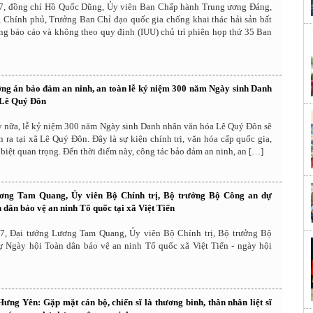
7, đồng chí Hồ Quốc Dũng, Ủy viên Ban Chấp hành Trung ương Đảng,
 Chính phủ, Trưởng Ban Chỉ đạo quốc gia chống khai thác hải sản bất
ng báo cáo và không theo quy định (IUU) chủ trì phiên họp thứ 35 Ban
ng án bảo đảm an ninh, an toàn lễ kỷ niệm 300 năm Ngày sinh Danh
 Lê Quý Đôn
ày nữa, lễ kỷ niệm 300 năm Ngày sinh Danh nhân văn hóa Lê Quý Đôn sẽ
n ra tại xã Lê Quý Đôn. Đây là sự kiện chính trị, văn hóa cấp quốc gia,
 biệt quan trọng. Đến thời điểm này, công tác bảo đảm an ninh, an […]
ơng Tam Quang, Ủy viên Bộ Chính trị, Bộ trưởng Bộ Công an dự
 dân bảo vệ an ninh Tổ quốc tại xã Việt Tiến
7, Đại tướng Lương Tam Quang, Ủy viên Bộ Chính trị, Bộ trưởng Bộ
ự Ngày hội Toàn dân bảo vệ an ninh Tổ quốc xã Việt Tiến - ngày hội
Hưng Yên: Gặp mặt cán bộ, chiến sĩ là thương binh, thân nhân liệt sĩ