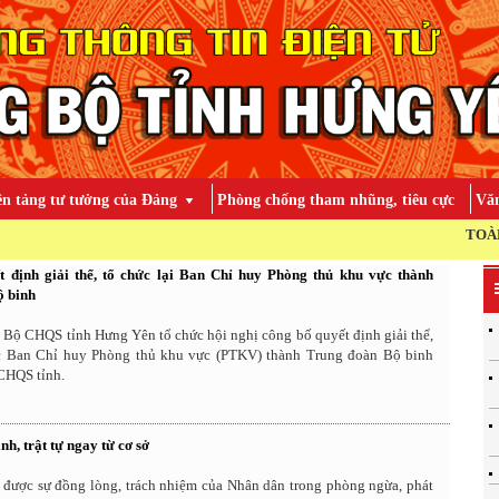
ền tảng tư tưởng của Đảng
Phòng chống tham nhũng, tiêu cực
Văn
TOÀN ĐẢNG, TO
 định giải thể, tổ chức lại Ban Chỉ huy Phòng thủ khu vực thành
ộ binh
 Bộ CHQS tỉnh Hưng Yên tổ chức hội nghị công bố quyết định giải thể,
ác Ban Chỉ huy Phòng thủ khu vực (PTKV) thành Trung đoàn Bộ binh
 CHQS tỉnh.
h, trật tự ngay từ cơ sở
, được sự đồng lòng, trách nhiệm của Nhân dân trong phòng ngừa, phát