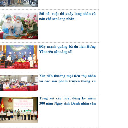
Sôi nổi cuộc thi xoáy long nhãn và
nấu chè sen long nhãn
Đẩy mạnh quảng bá du lịch Hưng
Yên trên nền tảng số
Xúc tiến thương mại tiêu thụ nhãn
và các sản phẩm truyền thống xã
Tân Hưng
Tổng kết các hoạt động kỷ niệm
300 năm Ngày sinh Danh nhân văn
hóa Lê Quý Đôn và các lễ hội quy
mô cấp tỉnh