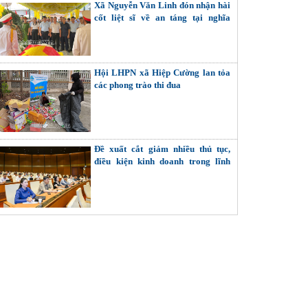
Xã Nguyễn Văn Linh đón nhận hài
cốt liệt sĩ về an táng tại nghĩa
trang liệt sĩ Ngọc Long
Hội LHPN xã Hiệp Cường lan tỏa
các phong trào thi đua
Đề xuất cắt giảm nhiều thủ tục,
điều kiện kinh doanh trong lĩnh
vực khoa học - công nghệ