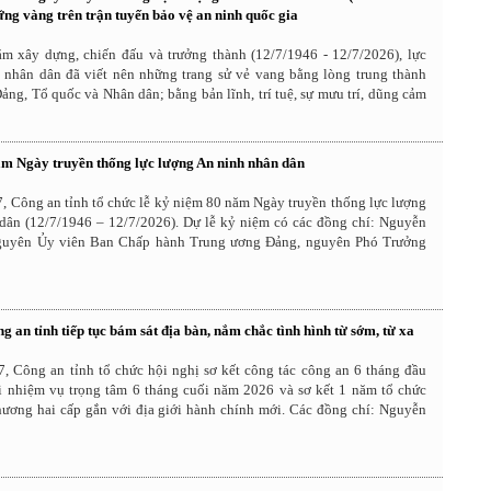
ững vàng trên trận tuyến bảo vệ an ninh quốc gia
ăm xây dựng, chiến đấu và trưởng thành (12/7/1946 - 12/7/2026), lực
 nhân dân đã viết nên những trang sử vẻ vang bằng lòng trung thành
Đảng, Tổ quốc và Nhân dân; bằng bản lĩnh, trí tuệ, sự mưu trí, dũng cảm
m Ngày truyền thống lực lượng An ninh nhân dân
, Công an tỉnh tổ chức lễ kỷ niệm 80 năm Ngày truyền thống lực lượng
dân (12/7/1946 – 12/7/2026). Dự lễ kỷ niệm có các đồng chí: Nguyễn
guyên Ủy viên Ban Chấp hành Trung ương Đảng, nguyên Phó Trưởng
 an tỉnh tiếp tục bám sát địa bàn, nắm chắc tình hình từ sớm, từ xa
7, Công an tỉnh tổ chức hội nghị sơ kết công tác công an 6 tháng đầu
ai nhiệm vụ trọng tâm 6 tháng cuối năm 2026 và sơ kết 1 năm tổ chức
hương hai cấp gắn với địa giới hành chính mới. Các đồng chí: Nguyễn