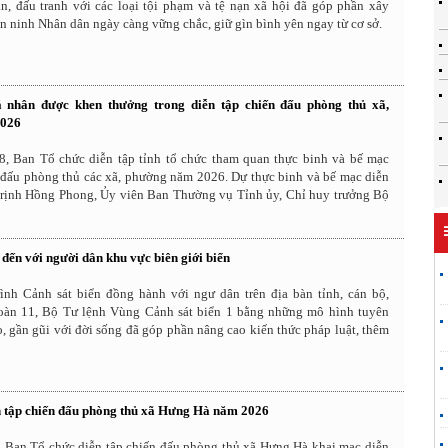
ặn, đấu tranh với các loại tội phạm và tệ nạn xã hội đã góp phần xây
an ninh Nhân dân ngày càng vững chắc, giữ gìn bình yên ngay từ cơ sở.
cá nhân được khen thưởng trong diễn tập chiến đấu phòng thủ xã,
2026
8, Ban Tổ chức diễn tập tỉnh tổ chức tham quan thực binh và bế mạc
n đấu phòng thủ các xã, phường năm 2026. Dự thực binh và bế mạc diễn
 Trịnh Hồng Phong, Ủy viên Ban Thường vụ Tỉnh ủy, Chỉ huy trưởng Bộ
đến với người dân khu vực biên giới biển
ình Cảnh sát biển đồng hành với ngư dân trên địa bàn tỉnh, cán bộ,
đoàn 11, Bộ Tư lệnh Vùng Cảnh sát biển 1 bằng những mô hình tuyên
o, gần gũi với đời sống đã góp phần nâng cao kiến thức pháp luật, thêm
 tập chiến đấu phòng thủ xã Hưng Hà năm 2026
, Ban Tổ chức diễn tập chiến đấu phòng thủ xã Hưng Hà khai mạc diễn