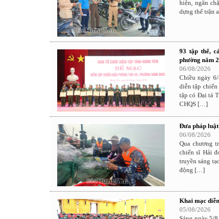
hiện, ngăn ch
dựng thế trận 
93 tập thể, 
phường năm 
06/08/2026
Chiều ngày 6/
diễn tập chiế
tập có Đại tá
CHQS […]
Đưa pháp luật 
06/08/2026
Qua chương tr
chiến sĩ Hải 
truyền sáng tạ
động […]
Khai mạc diễn
05/08/2026
Sáng ngày 5/8