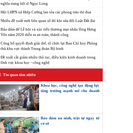
nghĩa trang liệt sĩ Ngọc Long
Hội LHPN xã Hiệp Cường lan tỏa các phong trào thi đua
Nhiều đề xuất mới liên quan sổ đỏ khi sửa đổi Luật Đất đai
Bảo đảm để Lễ hội và xúc tiến thương mại nhãn lồng Hưng
Yên năm 2026 diễn ra an toàn, thành công
Công bố quyết định giải thể, tổ chức lại Ban Chỉ huy Phòng
thủ khu vực thành Trung đoàn Bộ binh
Đề xuất cắt giảm nhiều thủ tục, điều kiện kinh doanh trong
lĩnh vực khoa học - công nghệ
Tin quan tâm nhiều
Khoa học, công nghệ tạo động lực
tăng trưởng mạnh mẽ cho doanh
nghiệp
Bảo đảm an ninh, trật tự ngay từ
cơ sở