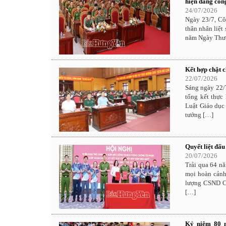
hiện đang công
24/07/2026
Ngày 23/7, Cô
thân nhân liệt
năm Ngày Thươn
Kết hợp chặt c
22/07/2026
Sáng ngày 22/7
tổng kết thực
Luật Giáo dục
tướng […]
Quyết liệt đấu
20/07/2026
Trải qua 64 nă
mọi hoàn cảnh
lượng CSND Cô
[…]
Kỷ niệm 80 n