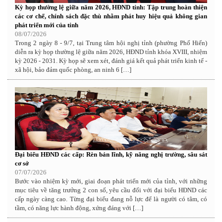
Kỳ họp thường lệ giữa năm 2026, HĐND tỉnh: Tập trung hoàn thiện
các cơ chế, chính sách đặc thù nhằm phát huy hiệu quả không gian
phát triển mới của tỉnh
08/07/2026
Trong 2 ngày 8 - 9/7, tại Trung tâm hội nghị tỉnh (phường Phố Hiến)
diễn ra kỳ họp thường lệ giữa năm 2026, HĐND tỉnh khóa XVIII, nhiệm
kỳ 2026 - 2031. Kỳ họp sẽ xem xét, đánh giá kết quả phát triển kinh tế -
xã hội, bảo đảm quốc phòng, an ninh 6 […]
Đại biểu HĐND các cấp: Rèn bản lĩnh, kỹ năng nghị trường, sâu sát
cơ sở
07/07/2026
Bước vào nhiệm kỳ mới, giai đoạn phát triển mới của tỉnh, với những
mục tiêu về tăng trưởng 2 con số, yêu cầu đối với đại biểu HĐND các
cấp ngày càng cao. Từng đại biểu đang nỗ lực để là người có tâm, có
tầm, có năng lực hành động, xứng đáng với […]