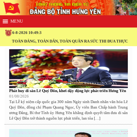
6-8-2026 10:49:4
ÀN ĐẢNG, TOÀN DÂN, TOÀN QUÂN RA SỨC THI ĐUA THỰC HIỆN THẮNG 
Phát huy di sản Lê Quý Đôn, khơi dậy động lực phát triển Hưng Yên
01/08/2026
Tại Lễ kỷ niệm cấp quốc gia 300 năm Ngày sinh Danh nhân văn hóa Lê
Quý Đôn, đồng chí Phạm Quang Ngọc, Ủy viên Ban Chấp hành Trung
ương Đảng, Bí thư Tỉnh ủy Hưng Yên khẳng định quyết tâm đưa di sản
Lê Quý Đôn trở thành nguồn lực phát triển, lan tỏa […]