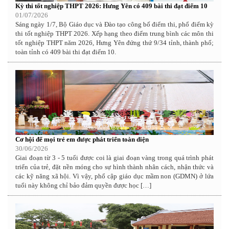
Kỳ thi tốt nghiệp THPT 2026: Hưng Yên có 409 bài thi đạt điểm 10
01/07/2026
Sáng ngày 1/7, Bộ Giáo dục và Đào tạo công bố điểm thi, phổ điểm kỳ
thi tốt nghiệp THPT 2026. Xếp hạng theo điểm trung bình các môn thi
tốt nghiệp THPT năm 2026, Hưng Yên đứng thứ 9/34 tỉnh, thành phố;
toàn tỉnh có 409 bài thi đạt điểm 10.
Cơ hội để mọi trẻ em được phát triển toàn diện
30/06/2026
Giai đoạn từ 3 - 5 tuổi được coi là giai đoạn vàng trong quá trình phát
triển của trẻ, đặt nền móng cho sự hình thành nhân cách, nhận thức và
các kỹ năng xã hội. Vì vậy, phổ cập giáo dục mầm non (GDMN) ở lứa
tuổi này không chỉ bảo đảm quyền được học […]