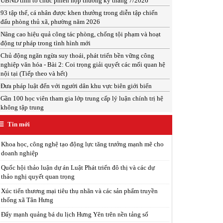
UBND tỉnh tổ chức phiên họp thường kỳ tháng 7/2026
93 tập thể, cá nhân được khen thưởng trong diễn tập chiến
đấu phòng thủ xã, phường năm 2026
Nâng cao hiệu quả công tác phòng, chống tội phạm và hoạt
động tư pháp trong tình hình mới
Chủ động ngăn ngừa suy thoái, phát triển bền vững công
nghiệp văn hóa - Bài 2: Coi trọng giải quyết các mối quan hệ
nội tại (Tiếp theo và hết)
Đưa pháp luật đến với người dân khu vực biên giới biển
Gần 100 học viên tham gia lớp trung cấp lý luận chính trị hệ
không tập trung
Tin mới
Khoa học, công nghệ tạo động lực tăng trưởng mạnh mẽ cho
doanh nghiệp
Quốc hội thảo luận dự án Luật Phát triển đô thị và các dự
thảo nghị quyết quan trọng
Xúc tiến thương mại tiêu thụ nhãn và các sản phẩm truyền
thống xã Tân Hưng
Đẩy mạnh quảng bá du lịch Hưng Yên trên nền tảng số