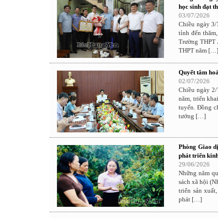
học sinh đạt t
03/07/2026
Chiều ngày 3/
tỉnh đến thăm
Trường THPT Â
THPT năm […
Quyết tâm hoà
02/07/2026
Chiều ngày 2/
năm, triển kha
tuyến. Đồng c
tướng […]
Phòng Giao dị
phát triển kinh
29/06/2026
Những năm qua
sách xã hội (N
triển sản xuấ
phát […]