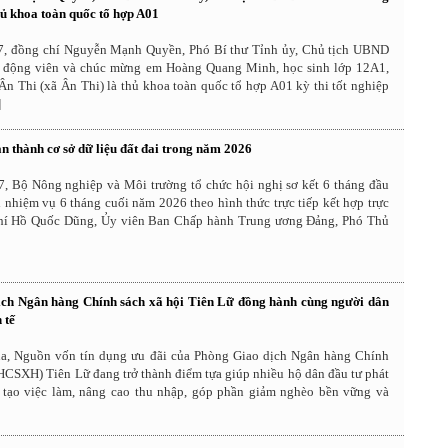
hủ khoa toàn quốc tổ hợp A01
7, đồng chí Nguyễn Mạnh Quyền, Phó Bí thư Tỉnh ủy, Chủ tịch UBND
, động viên và chúc mừng em Hoàng Quang Minh, học sinh lớp 12A1,
n Thi (xã Ân Thi) là thủ khoa toàn quốc tổ hợp A01 kỳ thi tốt nghiệp
]
n thành cơ sở dữ liệu đất đai trong năm 2026
7, Bộ Nông nghiệp và Môi trường tổ chức hội nghị sơ kết 6 tháng đầu
i nhiệm vụ 6 tháng cuối năm 2026 theo hình thức trực tiếp kết hợp trực
hí Hồ Quốc Dũng, Ủy viên Ban Chấp hành Trung ương Đảng, Phó Thủ
ch Ngân hàng Chính sách xã hội Tiên Lữ đồng hành cùng người dân
 tế
, Nguồn vốn tín dụng ưu đãi của Phòng Giao dịch Ngân hàng Chính
HCSXH) Tiên Lữ đang trở thành điểm tựa giúp nhiều hộ dân đầu tư phát
t, tạo việc làm, nâng cao thu nhập, góp phần giảm nghèo bền vững và