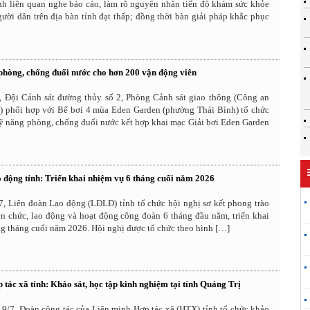
ành liên quan nghe báo cáo, làm rõ nguyên nhân tiến độ khám sức khỏe
ười dân trên địa bàn tỉnh đạt thấp; đồng thời bàn giải pháp khắc phục
phòng, chống đuối nước cho hơn 200 vận động viên
, Đội Cảnh sát đường thủy số 2, Phòng Cảnh sát giao thông (Công an
) phối hợp với Bể bơi 4 mùa Eden Garden (phường Thái Bình) tổ chức
kỹ năng phòng, chống đuối nước kết hợp khai mạc Giải bơi Eden Garden
động tỉnh: Triển khai nhiệm vụ 6 tháng cuối năm 2026
7, Liên đoàn Lao động (LĐLĐ) tỉnh tổ chức hội nghị sơ kết phong trào
n chức, lao động và hoạt động công đoàn 6 tháng đầu năm, triển khai
tháng cuối năm 2026. Hội nghị được tổ chức theo hình […]
tác xã tỉnh: Khảo sát, học tập kinh nghiệm tại tỉnh Quảng Trị
19/7, Đoàn công tác của Liên minh Hợp tác xã (HTX) tỉnh tổ chức khảo