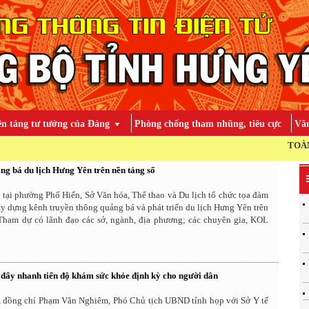
ền tảng tư tưởng của Đảng
Phòng chống tham nhũng, tiêu cực
Văn
TOÀN ĐẢNG, TO
g bá du lịch Hưng Yên trên nền tảng số
 tại phường Phố Hiến, Sở Văn hóa, Thể thao và Du lịch tổ chức tọa đàm
 dựng kênh truyền thông quảng bá và phát triển du lịch Hưng Yên trên
 Tham dự có lãnh đạo các sở, ngành, địa phương; các chuyên gia, KOL
 đẩy nhanh tiến độ khám sức khỏe định kỳ cho người dân
, đồng chí Phạm Văn Nghiêm, Phó Chủ tịch UBND tỉnh họp với Sở Y tế