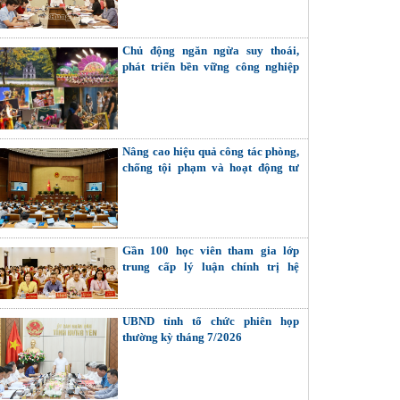
với tập thể, cá nhân trong hệ thống
chính trị
Chủ động ngăn ngừa suy thoái,
phát triển bền vững công nghiệp
văn hóa - Bài 2: Coi trọng giải
quyết các mối quan hệ nội tại (Tiếp
theo và hết)
Nâng cao hiệu quả công tác phòng,
chống tội phạm và hoạt động tư
pháp trong tình hình mới
Gần 100 học viên tham gia lớp
trung cấp lý luận chính trị hệ
không tập trung
UBND tỉnh tổ chức phiên họp
thường kỳ tháng 7/2026