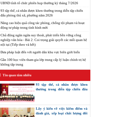
UBND tỉnh tổ chức phiên họp thường kỳ tháng 7/2026
93 tập thể, cá nhân được khen thưởng trong diễn tập chiến
đấu phòng thủ xã, phường năm 2026
Nâng cao hiệu quả công tác phòng, chống tội phạm và hoạt
động tư pháp trong tình hình mới
Chủ động ngăn ngừa suy thoái, phát triển bền vững công
nghiệp văn hóa - Bài 2: Coi trọng giải quyết các mối quan hệ
nội tại (Tiếp theo và hết)
Đưa pháp luật đến với người dân khu vực biên giới biển
Gần 100 học viên tham gia lớp trung cấp lý luận chính trị hệ
không tập trung
Tin quan tâm nhiều
93 tập thể, cá nhân được khen
thưởng trong diễn tập chiến đấu
phòng thủ xã, phường năm 2026
Lấy ý kiến về việc kiểm điểm và
đánh giá, xếp loại chất lượng đối