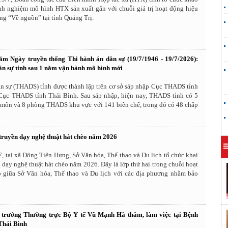
inh nghiệm mô hình HTX sản xuất gắn với chuỗi giá trị hoạt động hiệu
ng “Về nguồn” tại tỉnh Quảng Trị.
m Ngày truyền thống Thi hành án dân sự (19/7/1946 - 19/7/2026):
ân sự tỉnh sau 1 năm vận hành mô hình mới
ân sự (THADS) tỉnh được thành lập trên cơ sở sáp nhập Cục THADS tỉnh
ục THADS tỉnh Thái Bình. Sau sáp nhập, hiện nay, THADS tỉnh có 5
môn và 8 phòng THADS khu vực với 141 biên chế, trong đó có 48 chấp
truyền dạy nghệ thuật hát chèo năm 2026
, tại xã Đông Tiên Hưng, Sở Văn hóa, Thể thao và Du lịch tổ chức khai
 dạy nghệ thuật hát chèo năm 2026. Đây là lớp thứ hai trong chuỗi hoạt
 giữa Sở Văn hóa, Thể thao và Du lịch với các địa phương nhằm bảo
 trưởng Thường trực Bộ Y tế Vũ Mạnh Hà thăm, làm việc tại Bệnh
Thái Bình