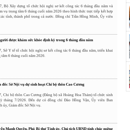
7, Bộ Xây dựng tổ chức hội nghị sơ kết công tác 6 tháng đầu năm và
ệm vụ trọng tâm 6 tháng cuối năm 2026 theo hình thức trực tiếp kết hợp
 các tỉnh, thành phố trong cả nước. Đồng chí Trần Hồng Minh, Ủy viên
gười được khám sức khỏe định kỳ trong 6 tháng đầu năm
, Sở Y tế tổ chức hội nghị sơ kết công tác 6 tháng đầu năm, triển khai
 tâm 6 tháng cuối năm 2026.
 đốc Sở Nội vụ dự sinh hoạt Chi bộ thôn Cao Cương
/7, Chi bộ thôn Cao Cương (Đảng bộ xã Hoàng Hoa Thám) tổ chức sinh
ỳ tháng 7/2026. Đến dự có đồng chí Đào Hồng Vận, Ủy viên Ban
h ủy, Giám đốc Sở Nội vụ.
ễn Mạnh Quyền, Phó Bí thư Tỉnh ủy, Chủ tịch UBND tỉnh chúc mừng