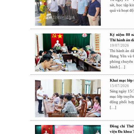
sát, học tập k
quả và hoạt độ
Kỷ niệm 80 nă
Thi hành án d
19/07/2026
Thi hành án d
Hưng Yên và C
phòng chuyên 
hành […]
Khai mạc lớp 
15/07/2026
Sáng ngày 15/7
mạc lớp truyền
động phối hợp
[…]
Đồng chí Thứ
viện Đa khoa 