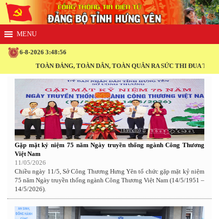
6-8-2026 3:48:57
TOÀN ĐẢNG, TOÀN DÂN, TOÀN QUÂN RA SỨC THI ĐUA THỰC HIỆN TH
Gặp mặt kỷ niệm 75 năm Ngày truyền thống ngành Công Thương
Việt Nam
11/05/2026
Chiều ngày 11/5, Sở Công Thương Hưng Yên tổ chức gặp mặt kỷ niệm
75 năm Ngày truyền thống ngành Công Thương Việt Nam (14/5/1951 –
14/5/2026).