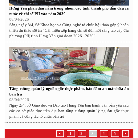
Hưng Yên phấn đấu nằm trong nhóm các tỉnh, thành phố dẫn đầu cả
nước về chỉ số PII vào năm 2030
08/04/2026
Sáng ngày 8/4, Sở Khoa học và Công nghệ tổ chức hội thảo góp ý hoàn
thiện dự thảo Đề án “Cải thiện xếp hạng chỉ số đổi mới sáng tạo cấp địa
phương (PII) tỉnh Hưng Yên giai đoạn 2026 - 2030”.
Tăng cường quản lý nguồn gốc thực phẩm, bảo đảm an toàn bữa ăn
bán trú
03/04/2026
Ngày 2/4, Sở Giáo dục và Đào tạo Hưng Yên ban hành văn bản yêu cầu
các cơ sở giáo dục trên địa bàn tăng cường quản lý nguồn gốc thực
phẩm và công tác tổ chức bán trú.
1
2
3
4
5