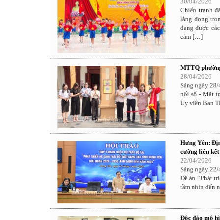
30/04/2026
Chiến tranh đ
lắng đọng tro
đang được các
cảm […]
MTTQ phường M
28/04/2026
Sáng ngày 28/
nối số - Mặt 
Ủy viên Ban T
Hưng Yên: Địn
cường liên kế
22/04/2026
Sáng ngày 22/4
Đề án “Phát tr
tầm nhìn đến 
Độc đáo mô h