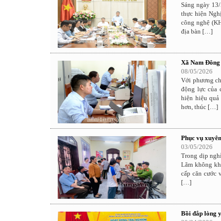
Sáng ngày 13/
thực hiện Ngh
công nghệ (KH
địa bàn […]
Xã Nam Đông H
08/05/2026
Với phương ch
động lực của 
hiện hiệu quả
hơn, thúc […]
Phục vụ xuyên
03/05/2026
Trong dịp nghỉ
Lãm không khí
cấp căn cước v
[…]
Bồi đắp lòng 