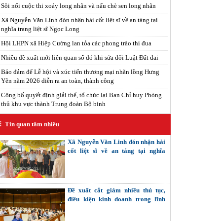
Sôi nổi cuộc thi xoáy long nhãn và nấu chè sen long nhãn
Xã Nguyễn Văn Linh đón nhận hài cốt liệt sĩ về an táng tại
nghĩa trang liệt sĩ Ngọc Long
Hội LHPN xã Hiệp Cường lan tỏa các phong trào thi đua
Nhiều đề xuất mới liên quan sổ đỏ khi sửa đổi Luật Đất đai
Bảo đảm để Lễ hội và xúc tiến thương mại nhãn lồng Hưng
Yên năm 2026 diễn ra an toàn, thành công
Công bố quyết định giải thể, tổ chức lại Ban Chỉ huy Phòng
thủ khu vực thành Trung đoàn Bộ binh
Tin quan tâm nhiều
Xã Nguyễn Văn Linh đón nhận hài
cốt liệt sĩ về an táng tại nghĩa
trang liệt sĩ Ngọc Long
Đề xuất cắt giảm nhiều thủ tục,
điều kiện kinh doanh trong lĩnh
vực khoa học - công nghệ