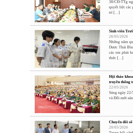
38/CĐ-TTg ngà
quyết liệt các
trí […]
Sinh viên Trư
26/05/2026
Những năm qua
Dược Thái Bìn
các em phát h
thức […]
Hội thảo khoa
truyền thống 
22/05/2026
Sáng ngày 22/
và Đổi mới sán
Chuyển đổi số
20/05/2026
Trong bối cản