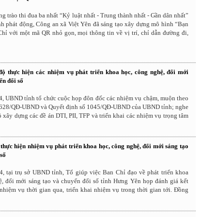
g trào thi đua ba nhất “Kỷ luật nhất - Trung thành nhất - Gần dân nhất”
nh phát động, Công an xã Việt Yên đã sáng tạo xây dựng mô hình “Bạn
hỉ với một mã QR nhỏ gọn, mọi thông tin về vị trí, chỉ dẫn đường đi,
độ thực hiện các nhiệm vụ phát triển khoa học, công nghệ, đổi mới
ển đổi số
4, UBND tỉnh tổ chức cuộc họp đôn đốc các nhiệm vụ chậm, muộn theo
ố 628/QĐ-UBND và Quyết định số 1045/QĐ-UBND của UBND tỉnh; nghe
ộ xây dựng các đề án DTI, PII, TFP và triển khai các nhiệm vụ trọng tâm
 thực hiện nhiệm vụ phát triển khoa học, công nghệ, đổi mới sáng tạo
 số
4, tại trụ sở UBND tỉnh, Tổ giúp việc Ban Chỉ đạo về phát triển khoa
ệ, đổi mới sáng tạo và chuyển đổi số tỉnh Hưng Yên họp đánh giá kết
nhiệm vụ thời gian qua, triển khai nhiệm vụ trong thời gian tới. Đồng