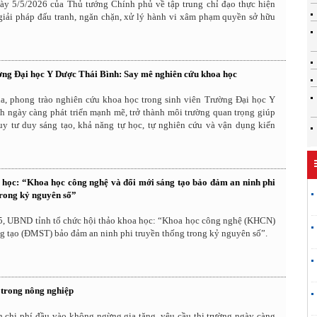
y 5/5/2026 của Thủ tướng Chính phủ về tập trung chỉ đạo thực hiện
 giải pháp đấu tranh, ngăn chặn, xử lý hành vi xâm phạm quyền sở hữu
ờng Đại học Y Dược Thái Bình: Say mê nghiên cứu khoa học
, phong trào nghiên cứu khoa học trong sinh viên Trường Đại học Y
h ngày càng phát triển mạnh mẽ, trở thành môi trường quan trọng giúp
uy tư duy sáng tạo, khả năng tự học, tự nghiên cứu và vận dụng kiến
 học: “Khoa học công nghệ và đổi mới sáng tạo bảo đảm an ninh phi
trong kỷ nguyên số”
5, UBND tỉnh tổ chức hội thảo khoa học: “Khoa học công nghệ (KHCN)
g tạo (ĐMST) bảo đảm an ninh phi truyền thống trong kỷ nguyên số”.
 trong nông nghiệp
h chi phí đầu vào không ngừng gia tăng, yêu cầu thị trường ngày càng