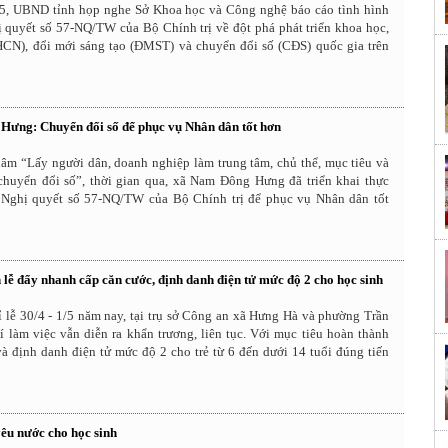
5, UBND tỉnh họp nghe Sở Khoa học và Công nghệ báo cáo tình hình
ị quyết số 57-NQ/TW của Bộ Chính trị về đột phá phát triển khoa học,
CN), đổi mới sáng tạo (ĐMST) và chuyển đổi số (CĐS) quốc gia trên
ưng: Chuyển đổi số để phục vụ Nhân dân tốt hơn
âm “Lấy người dân, doanh nghiệp làm trung tâm, chủ thể, mục tiêu và
chuyển đổi số”, thời gian qua, xã Nam Đông Hưng đã triển khai thực
 Nghị quyết số 57-NQ/TW của Bộ Chính trị để phục vụ Nhân dân tốt
 lễ đẩy nhanh cấp căn cước, định danh điện tử mức độ 2 cho học sinh
 lễ 30/4 - 1/5 năm nay, tại trụ sở Công an xã Hưng Hà và phường Trần
 làm việc vẫn diễn ra khẩn trương, liên tục. Với mục tiêu hoàn thành
à định danh điện tử mức độ 2 cho trẻ từ 6 đến dưới 14 tuổi đúng tiến
yêu nước cho học sinh