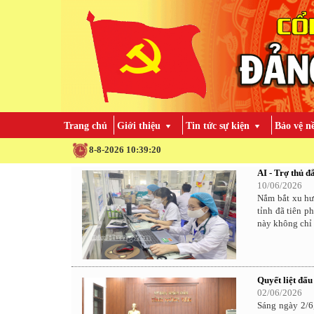
Trang chủ
Giới thiệu
Tin tức sự kiện
Bảo vệ n
8-8-2026 10:39:21
AI - Trợ thủ đ
10/06/2026
Nắm bắt xu hướ
tỉnh đã tiên p
này không chỉ 
Quyết liệt đấu
02/06/2026
Sáng ngày 2/6