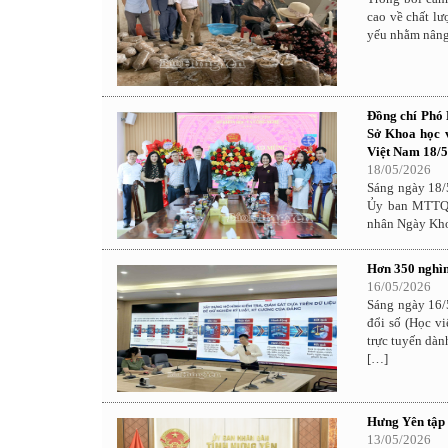
cao về chất lư
yếu nhằm nâng 
Đồng chí Phó 
Sở Khoa học 
Việt Nam 18/5
18/05/2026
Sáng ngày 18/
Ủy ban MTTQ 
nhân Ngày Kho
Hơn 350 nghìn
16/05/2026
Sáng ngày 16/
đổi số (Học v
trực tuyến dàn
[…]
Hưng Yên tập 
13/05/2026