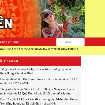
 bản chỉ đạo
DÂN, TOÀN QUÂN RA SỨC THI ĐUA THỰC HIỆN THẮNG LỢI NGHỊ QUYẾT
Tin nổi bật
Tưng bừng khai mạc Lễ hội và xúc tiến thương mại nhãn
lồng Hưng Yên năm 2026
Đại hội thành lập Hội Cựu Công an nhân dân phường Trà Lý
nhiệm kỳ 2026 - 2031
Tổng kết các hoạt động kỷ niệm 300 năm Ngày sinh Danh
nhân văn hóa Lê Quý Đôn và các lễ hội quy mô cấp tỉnh
Ban Tổ chức Lễ hội và xúc tiến thương mại Nhãn lồng Hưng
Yên dâng hương tại Di tích đình - chùa Hiến