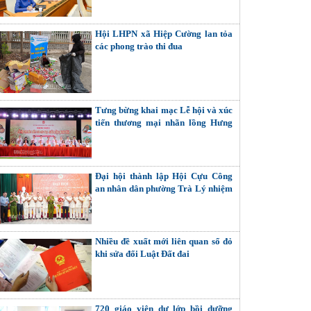
Hội LHPN xã Hiệp Cường lan tỏa
các phong trào thi đua
Tưng bừng khai mạc Lễ hội và xúc
tiến thương mại nhãn lồng Hưng
Yên năm 2026
Đại hội thành lập Hội Cựu Công
an nhân dân phường Trà Lý nhiệm
kỳ 2026 - 2031
Nhiều đề xuất mới liên quan sổ đỏ
khi sửa đổi Luật Đất đai
720 giáo viên dự lớp bồi dưỡng