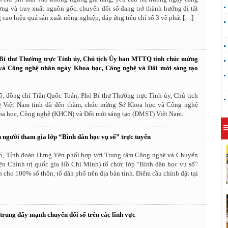
ợng và truy xuất nguồn gốc, chuyển đổi số đang trở thành hướng đi tất
cao hiệu quả sản xuất nông nghiệp, đáp ứng tiêu chí số 3 về phát […]
Bí thư Thường trực Tỉnh ủy, Chủ tịch Ủy ban MTTQ tỉnh chúc mừng
và Công nghệ nhân ngày Khoa học, Công nghệ và Đổi mới sáng tạo
5, đồng chí Trần Quốc Toản, Phó Bí thư Thường trực Tỉnh ủy, Chủ tịch
Việt Nam tỉnh đã đến thăm, chúc mừng Sở Khoa học và Công nghệ
a học, Công nghệ (KHCN) và Đổi mới sáng tạo (ĐMST) Việt Nam.
 người tham gia lớp “Bình dân học vụ số” trực tuyến
5, Tỉnh đoàn Hưng Yên phối hợp với Trung tâm Công nghệ và Chuyển
iện Chính trị quốc gia Hồ Chí Minh) tổ chức lớp “Bình dân học vụ số”
h cho 100% số thôn, tổ dân phố trên địa bàn tỉnh. Điểm cầu chính đặt tại
trung đẩy mạnh chuyển đổi số trên các lĩnh vực