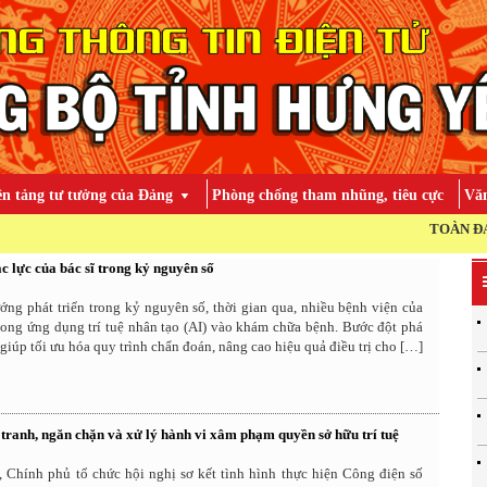
ền tảng tư tưởng của Đảng
Phòng chống tham nhũng, tiêu cực
Văn
TOÀN ĐẢNG, TOÀN 
ắc lực của bác sĩ trong kỷ nguyên số
ng phát triển trong kỷ nguyên số, thời gian qua, nhiều bệnh viện của
hong ứng dụng trí tuệ nhân tạo (AI) vào khám chữa bệnh. Bước đột phá
giúp tối ưu hóa quy trình chẩn đoán, nâng cao hiệu quả điều trị cho […]
 tranh, ngăn chặn và xử lý hành vi xâm phạm quyền sở hữu trí tuệ
, Chính phủ tổ chức hội nghị sơ kết tình hình thực hiện Công điện số