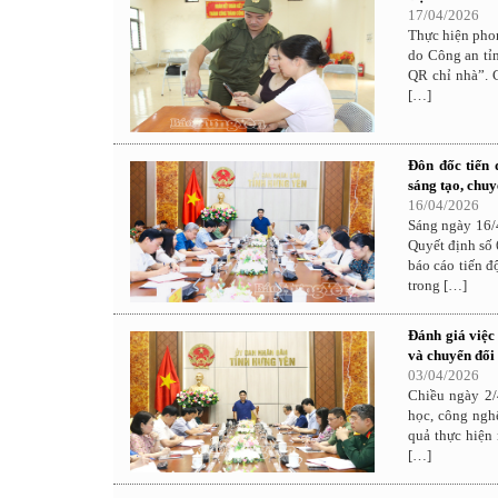
17/04/2026
Thực hiện phon
do Công an tỉ
QR chỉ nhà”. C
[…]
Đôn đốc tiến 
sáng tạo, chuy
16/04/2026
Sáng ngày 16/
Quyết định s
báo cáo tiến đ
trong […]
Đánh giá việc
và chuyển đổi
03/04/2026
Chiều ngày 2/
học, công ngh
quả thực hiện 
[…]