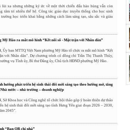
ã lùi xa nhưng những ký ức về một thời chiến đấu hào hùng vẫn còn
ng tâm trí nhiều thế hệ. Công tác giáo dục truyền thống cho học sinh
 trường học triển khai bằng những cách làm sáng tạo, sâu sắc và giàu
ỹ Hào ra mắt mô hình “Kết nối số - Mặt trận với Nhân dân”
4, Ủy ban MTTQ Việt Nam phường Mỹ Hào tổ chức ra mắt mô hình “Kết
trận với Nhân dân”. Dự chương trình có đồng chí Trần Thị Thanh Thủy,
hường vụ Tỉnh ủy, Bí thư Đảng ủy, Chủ tịch HĐND phường Mỹ Hào.
h hướng phát triển hệ sinh thái đổi mới sáng tạo theo hướng mở, tăng
t Nhà nước – nhà trường – doanh nghiệp
, Sở Khoa học và Công nghệ tổ chức hội thảo góp ý hoàn thiện dự thảo
iển hệ sinh thái đổi mới sáng tạo tỉnh Hưng Yên giai đoạn 2026 – 2030,
năm 2045”.
ình “Bạn QR chỉ nhà”