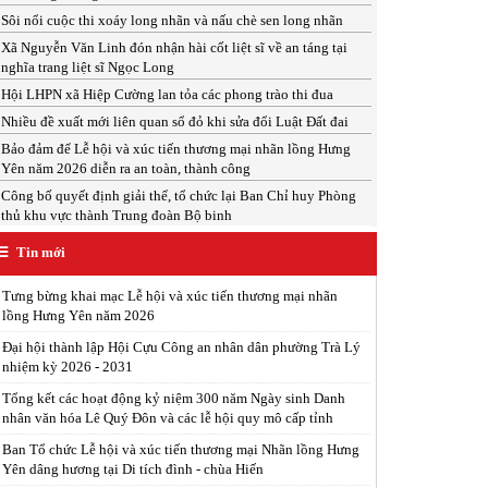
Sôi nổi cuộc thi xoáy long nhãn và nấu chè sen long nhãn
Xã Nguyễn Văn Linh đón nhận hài cốt liệt sĩ về an táng tại
nghĩa trang liệt sĩ Ngọc Long
Hội LHPN xã Hiệp Cường lan tỏa các phong trào thi đua
Nhiều đề xuất mới liên quan sổ đỏ khi sửa đổi Luật Đất đai
Bảo đảm để Lễ hội và xúc tiến thương mại nhãn lồng Hưng
Yên năm 2026 diễn ra an toàn, thành công
Công bố quyết định giải thể, tổ chức lại Ban Chỉ huy Phòng
thủ khu vực thành Trung đoàn Bộ binh
Tin mới
Tưng bừng khai mạc Lễ hội và xúc tiến thương mại nhãn
lồng Hưng Yên năm 2026
Đại hội thành lập Hội Cựu Công an nhân dân phường Trà Lý
nhiệm kỳ 2026 - 2031
Tổng kết các hoạt động kỷ niệm 300 năm Ngày sinh Danh
nhân văn hóa Lê Quý Đôn và các lễ hội quy mô cấp tỉnh
Ban Tổ chức Lễ hội và xúc tiến thương mại Nhãn lồng Hưng
Yên dâng hương tại Di tích đình - chùa Hiến