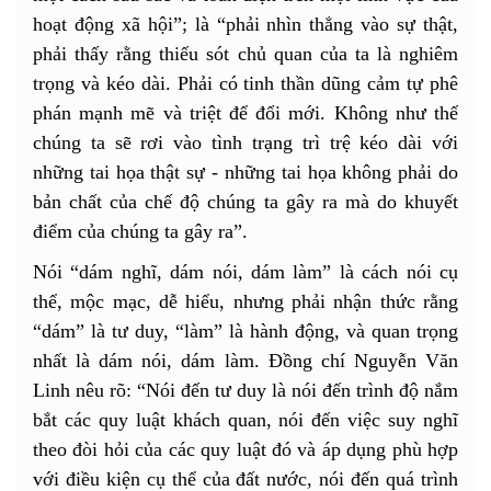
hoạt động xã hội”; là “phải nhìn thẳng vào sự thật,
phải thấy rằng thiếu sót chủ quan của ta là nghiêm
trọng và kéo dài. Phải có tinh thần dũng cảm tự phê
phán mạnh mẽ và triệt để đổi mới. Không như thế
chúng ta sẽ rơi vào tình trạng trì trệ kéo dài với
những tai họa thật sự - những tai họa không phải do
bản chất của chế độ chúng ta gây ra mà do khuyết
điểm của chúng ta gây ra”.
Nói “dám nghĩ, dám nói, dám làm” là cách nói cụ
thể, mộc mạc, dễ hiểu, nhưng phải nhận thức rằng
“dám” là tư duy, “làm” là hành động, và quan trọng
nhất là dám nói, dám làm. Đồng chí Nguyễn Văn
Linh nêu rõ: “Nói đến tư duy là nói đến trình độ nắm
bắt các quy luật khách quan, nói đến việc suy nghĩ
theo đòi hỏi của các quy luật đó và áp dụng phù hợp
với điều kiện cụ thể của đất nước, nói đến quá trình