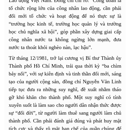
Lao động Việt Nam. Đồng chí chỉ rõ: “Công đoàn là
tổ chức rộng lớn của công nhân lao động, cần phải
đổi mới tổ chức và hoạt động để nó thực sự là
“trường học kinh tế, trường học quản lý và trường
học chủ nghĩa xã hội”, góp phần xây dựng giai cấp
công nhân nước ta không ngừng lớn mạnh, đưa
nước ta thoát khỏi nghèo nàn, lạc hậu”.
Từ tháng 12/1981, trở lại cương vị Bí thư Thành ủy
Thành phố Hồ Chí Minh, trải qua thời kỳ “ba chìm
bảy nổi”, với sự kiên định và tinh thần đổi mới, sáng
tạo của người cộng sản, đồng chí Nguyễn Văn Linh
tiếp tục đưa ra những suy nghĩ, đề xuất nhằm tháo
gỡ khó khăn cho thành phố. Một suy nghĩ có tính
xuyên suốt là làm sao cho người dân nhận thức được
sự “đổi đời”, từ người làm thuê sang người làm chủ
thành phố. Cần phải đánh giá đúng và phát huy mặt
tích cực và thấy rõ mặt hạn chế của quần chúng để