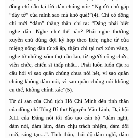
đồng chí dẫn lại lời dân chúng nói: “Người chủ gặp
“đày tớ” của mình sao mà khó quá!”(4). Chỉ có đồng
chí mới “dám” thẳng thắn chỉ ra: “Đảng phải biết
nghe dân. Nghe như thế nào? Phải nghe thường
xuyên chứ đừng đợi kỳ họp theo lịch; nghe từ cửa
miệng nông dân từ xã ấp, thậm chí tại nơi xóm vắng,
nghe từ những xóm thợ cần lao, từ người công chức,
viên chức, chiến sĩ thấp nhất... Phải luôn luôn đặt ra
câu hỏi vì sao quần chúng chưa nói hết, vì sao quần
chúng không dám nói, vì sao quần chúng nói không
cụ thể, không chính xác”(5).
Từ di sản của Chủ tịch Hồ Chí Minh đến tinh thần
của đồng chí Tổng Bí thư Nguyễn Văn Linh, Đại hội
XIII của Đảng nói tới đào tạo cán bộ “dám nghĩ,
dám nói, dám làm, dám chịu trách nhiệm, dám đổi
mới, sáng tạo...”. Tinh thần, thái độ dám nghĩ, dám