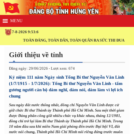
7-8-2026 9:53:7
TOÀN ĐẢNG, TOÀN DÂN, TOÀN QUÂN RA SỨC THI ĐUA THỰC HIỆN T
Giới thiệu về tỉnh
Đăng ngày: 29/06/2026 - Lượt xem: 674
Kỷ niệm 111 năm Ngày sinh Tổng Bí thư Nguyễn Văn Linh
(1/7/1915 - 1/7/2026): Tổng Bí thư Nguyễn Văn Linh - tấm
gương người cán bộ dám nghĩ, dám nói, dám làm vì lợi ích
chung
Sau ngày đất nước thống nhất, đồng chí Nguyễn Văn Linh được cử
giữ chức Bí thư Thành ủy Thành phố Hồ Chí Minh. Sau một thời gian
được Đảng phân công giữ nhiều chức vụ khác nhau, tháng 12/1981,
đồng chí trở lại làm Bí thư Thành ủy Thành phố Hồ Chí Minh. Trong
10 năm đầu sau khi miền Nam giải phóng đến trước Đại hội VI, đất
nước nói chung, Thành phố Hồ Chí Minh nói riêng đứng trước muôn