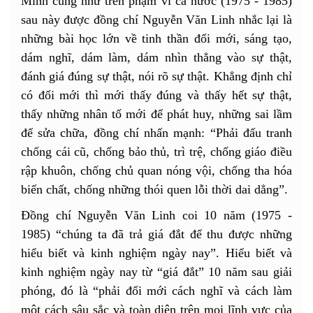
Minh cũng như trên phạm vi cả nước (1975 - 1985)
sau này được đồng chí Nguyễn Văn Linh nhắc lại là
những bài học lớn về tinh thần đổi mới, sáng tạo,
dám nghĩ, dám làm, dám nhìn thẳng vào sự thật,
đánh giá đúng sự thật, nói rõ sự thật. Khẳng định chỉ
có đổi mới thì mới thấy đúng và thấy hết sự thật,
thấy những nhân tố mới để phát huy, những sai lầm
để sửa chữa, đồng chí nhấn mạnh: “Phải đấu tranh
chống cái cũ, chống bảo thủ, trì trệ, chống giáo điều
rập khuôn, chống chủ quan nóng vội, chống tha hóa
biến chất, chống những thói quen lỗi thời dai dẳng”.
Đồng chí Nguyễn Văn Linh coi 10 năm (1975 -
1985) “chúng ta đã trả giá đắt để thu được những
hiểu biết và kinh nghiệm ngày nay”. Hiểu biết và
kinh nghiệm ngày nay từ “giá đắt” 10 năm sau giải
phóng, đó là “phải đổi mới cách nghĩ và cách làm
một cách sâu sắc và toàn diện trên mọi lĩnh vực của