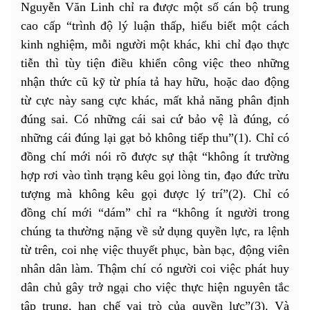
Nguyễn Văn Linh chỉ ra được một số cán bộ trung
cao cấp “trình độ lý luận thấp, hiểu biết một cách
kinh nghiệm, mỗi người một khác, khi chỉ đạo thực
tiễn thì tùy tiện điều khiển công việc theo những
nhận thức cũ kỹ từ phía tả hay hữu, hoặc dao động
từ cực này sang cực khác, mất khả năng phân định
đúng sai. Có những cái sai cứ bảo vệ là đúng, có
những cái đúng lại gạt bỏ không tiếp thu”(1). Chỉ có
đồng chí mới nói rõ được sự thật “không ít trường
hợp rơi vào tình trạng kêu gọi lòng tin, đạo đức trừu
tượng mà không kêu gọi được lý trí”(2). Chỉ có
đồng chí mới “dám” chỉ ra “không ít người trong
chúng ta thường nặng về sử dụng quyền lực, ra lệnh
từ trên, coi nhẹ việc thuyết phục, bàn bạc, động viên
nhân dân làm. Thậm chí có người coi việc phát huy
dân chủ gây trở ngại cho việc thực hiện nguyên tắc
tập trung, hạn chế vai trò của quyền lực”(3). Và