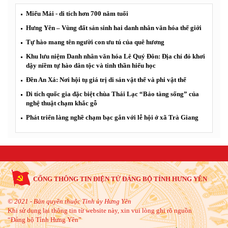
Miếu Mái - di tích hơn 700 năm tuổi
Hưng Yên – Vùng đất sản sinh hai danh nhân văn hóa thế giới
Tự hào mang tên người con ưu tú của quê hương
Khu lưu niệm Danh nhân văn hóa Lê Quý Đôn: Địa chỉ đỏ khơi
dậy niềm tự hào dân tộc và tinh thần hiếu học
Đền An Xá: Nơi hội tụ giá trị di sản vật thể và phi vật thể
Di tích quốc gia đặc biệt chùa Thái Lạc “Bảo tàng sống” của
nghệ thuật chạm khắc gỗ
Phát triển làng nghề chạm bạc gắn với lễ hội ở xã Trà Giang
CỔNG THÔNG TIN ĐIỆN TỬ ĐẢNG BỘ TỈNH HƯNG YÊN
© 2021 - Bản quyền thuộc Tỉnh ủy Hưng Yên
Khi sử dụng lại thông tin từ website này, xin vui lòng ghi rõ nguồn
“Đảng bộ Tỉnh Hưng Yên”