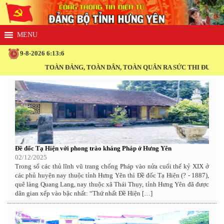
9-8-2026 6:13:6
TOÀN ĐẢNG, TOÀN DÂN, TOÀN QUÂN RA SỨC THI ĐUA THỰC 
Đề đốc Tạ Hiện với phong trào kháng Pháp ở Hưng Yên
02/12/2025
Trong số các thủ lĩnh vũ trang chống Pháp vào nửa cuối thế kỷ XIX ở
các phủ huyện nay thuộc tỉnh Hưng Yên thì Đề đốc Tạ Hiện (? - 1887),
quê làng Quang Lang, nay thuộc xã Thái Thụy, tỉnh Hưng Yên đã được
dân gian xếp vào bậc nhất: “Thứ nhất Đề Hiện […]