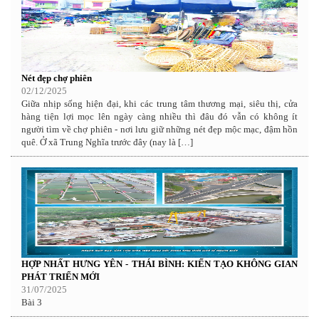
Nét đẹp chợ phiên
02/12/2025
Giữa nhịp sống hiện đại, khi các trung tâm thương mại, siêu thị, cửa
hàng tiện lợi mọc lên ngày càng nhiều thì đâu đó vẫn có không ít
người tìm về chợ phiên - nơi lưu giữ những nét đẹp mộc mạc, đậm hồn
quê. Ở xã Trung Nghĩa trước đây (nay là […]
HỢP NHẤT HƯNG YÊN - THÁI BÌNH: KIẾN TẠO KHÔNG GIAN
PHÁT TRIỂN MỚI
31/07/2025
Bài 3