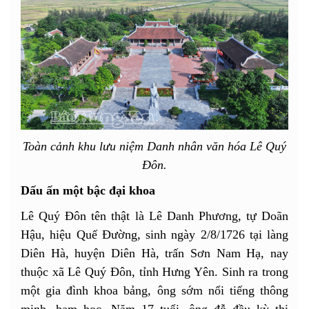
Toàn cảnh khu lưu niệm Danh nhân văn hóa Lê Quý
Đôn.
Dấu ấn một bậc đại khoa
Lê Quý Đôn tên thật là Lê Danh Phương, tự Doãn
Hậu, hiệu Quế Đường, sinh ngày 2/8/1726 tại làng
Diên Hà, huyện Diên Hà, trấn Sơn Nam Hạ, nay
thuộc xã Lê Quý Đôn, tỉnh Hưng Yên. Sinh ra trong
một gia đình khoa bảng, ông sớm nổi tiếng thông
minh, ham học. Năm 17 tuổi, ông đỗ đầu kỳ thi