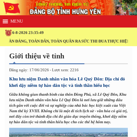
6-8-2026 23:35:50
ÀN ĐẢNG, TOÀN DÂN, TOÀN QUÂN RA SỨC THI ĐUA THỰC HIỆN THẮNG 
Giới thiệu về tỉnh
Đăng ngày: 17/06/2026 - Lượt xem: 2216
Khu lưu niệm Danh nhân văn hóa Lê Quý Đôn: Địa chỉ đỏ
khơi dậy niềm tự hào dân tộc và tinh thần hiếu học
Giữa không gian thanh bình của thôn Đồng Phú, xã Lê Quý Đôn, Khu
lưu niệm Danh nhân văn hóa Lê Quý Đôn là nơi lưu giữ những dấu
tích gắn với cuộc đời và sự nghiệp của nhà bác học kiệt xuất của Việt
Nam thế kỷ XVIII. Không chỉ là một di tích lịch sử - văn hóa có giá trị,
nơi đây còn trở thành địa chỉ đỏ giáo dục truyền thống, khơi dậy niềm
tự hào dân tộc và tinh thần hiếu học cho các thế hệ hôm nay.