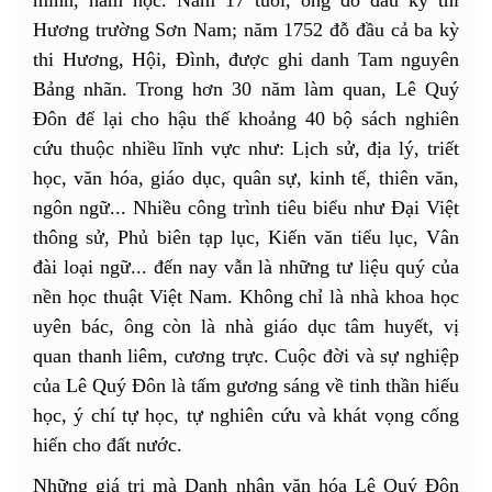
Hương trường Sơn Nam; năm 1752 đỗ đầu cả ba kỳ
thi Hương, Hội, Đình, được ghi danh Tam nguyên
Bảng nhãn. Trong hơn 30 năm làm quan, Lê Quý
Đôn để lại cho hậu thế khoảng 40 bộ sách nghiên
cứu thuộc nhiều lĩnh vực như: Lịch sử, địa lý, triết
học, văn hóa, giáo dục, quân sự, kinh tế, thiên văn,
ngôn ngữ... Nhiều công trình tiêu biểu như Đại Việt
thông sử, Phủ biên tạp lục, Kiến văn tiểu lục, Vân
đài loại ngữ... đến nay vẫn là những tư liệu quý của
nền học thuật Việt Nam. Không chỉ là nhà khoa học
uyên bác, ông còn là nhà giáo dục tâm huyết, vị
quan thanh liêm, cương trực. Cuộc đời và sự nghiệp
của Lê Quý Đôn là tấm gương sáng về tinh thần hiếu
học, ý chí tự học, tự nghiên cứu và khát vọng cống
hiến cho đất nước.
Những giá trị mà Danh nhân văn hóa Lê Quý Đôn