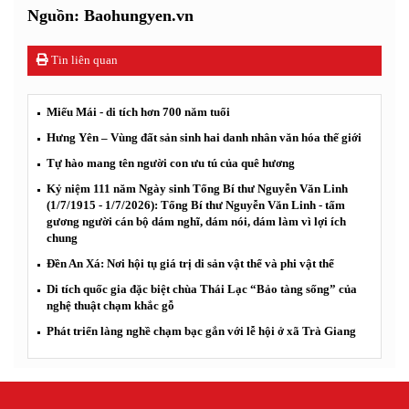
Nguồn: Baohungyen.vn
Tin liên quan
Miếu Mái - di tích hơn 700 năm tuổi
Hưng Yên – Vùng đất sản sinh hai danh nhân văn hóa thế giới
Tự hào mang tên người con ưu tú của quê hương
Kỷ niệm 111 năm Ngày sinh Tổng Bí thư Nguyễn Văn Linh
(1/7/1915 - 1/7/2026): Tổng Bí thư Nguyễn Văn Linh - tấm
gương người cán bộ dám nghĩ, dám nói, dám làm vì lợi ích
chung
Đền An Xá: Nơi hội tụ giá trị di sản vật thể và phi vật thể
Di tích quốc gia đặc biệt chùa Thái Lạc “Bảo tàng sống” của
nghệ thuật chạm khắc gỗ
Phát triển làng nghề chạm bạc gắn với lễ hội ở xã Trà Giang