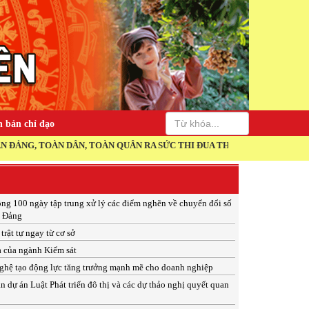
 bản chỉ đạo
N QUÂN RA SỨC THI ĐUA THỰC HIỆN THẮNG LỢI NGHỊ QUYẾT ĐẠI HỘI
ng 100 ngày tập trung xử lý các điểm nghẽn về chuyển đổi số
n Đảng
trật tự ngay từ cơ sở
a của ngành Kiểm sát
ghệ tạo động lực tăng trưởng mạnh mẽ cho doanh nghiệp
n dự án Luật Phát triển đô thị và các dự thảo nghị quyết quan