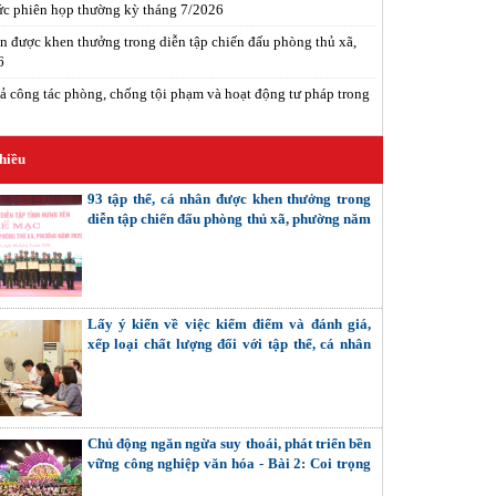
c phiên họp thường kỳ tháng 7/2026
ân được khen thưởng trong diễn tập chiến đấu phòng thủ xã,
6
ả công tác phòng, chống tội phạm và hoạt động tư pháp trong
hiều
93 tập thể, cá nhân được khen thưởng trong
diễn tập chiến đấu phòng thủ xã, phường năm
2026
Lấy ý kiến về việc kiểm điểm và đánh giá,
xếp loại chất lượng đối với tập thể, cá nhân
trong hệ thống chính trị
Chủ động ngăn ngừa suy thoái, phát triển bền
vững công nghiệp văn hóa - Bài 2: Coi trọng
giải quyết các mối quan hệ nội tại (Tiếp theo