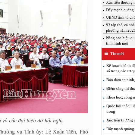
Xúc tiến thương 
Đẩy mạnh quảng b
UBND tỉnh tổ chứ
93 tập thể, cá nh
phường năm 202
Nâng cao hiệu qu
tình hình mới
Tin mới
Kế hoạch hành độ
số trong các cơ 
Bảo đảm an ninh, 
Điểm sáng thi đu
Khoa học, công n
Quốc hội thảo luậ
trọng
và các đại biểu dự hội nghị.
Xúc tiến thương 
Đẩy mạnh quảng b
Thường vụ Tỉnh ủy: Lê Xuân Tiến, Phó