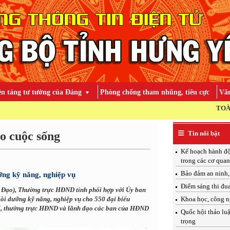
ền tảng tư tưởng của Đảng
Phòng chống tham nhũng, tiêu cực
Văn
TOÀN ĐẢNG, TOÀN DÂN, TOÀ
o cuộc sống
Tin nổi bật
Kế hoạch hành độ
trong các cơ qua
Bảo đảm an ninh, 
ỡng kỹ năng, nghiệp vụ
Điểm sáng thi đu
g Đạo), Thường trực HĐND tỉnh phối hợp với Ủy ban
bồi dưỡng kỹ năng, nghiệp vụ cho 550 đại biểu
Khoa học, công n
 17, thường trực HĐND và lãnh đạo các ban của HĐND
Quốc hội thảo luậ
trọng