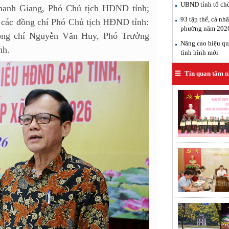
UBND tỉnh tổ chứ
hanh Giang, Phó Chủ tịch HĐND tỉnh;
93 tập thể, cá nh
các đồng chí Phó Chủ tịch HĐND tỉnh:
phường năm 202
ồng chí Nguyễn Văn Huy, Phó Trưởng
Nâng cao hiệu qu
nh.
tình hình mới
Tin quan tâm n