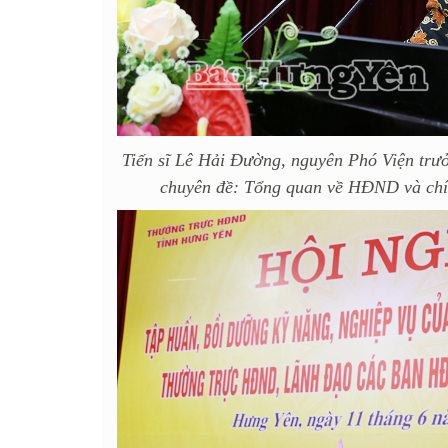
Tiến sĩ Lê Hải Đường, nguyên Phó Viện trưở
chuyên đề: Tổng quan về HĐND và chín