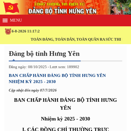
6-8-2026 11:17:3
TOÀN ĐẢNG, TOÀN DÂN, TOÀN QUÂN RA SỨC THI ĐUA THỰC H
Đảng bộ tỉnh Hưng Yên
Đăng ngày: 08/10/2025 - Lượt xem: 189902
BAN CHẤP HÀNH ĐẢNG BỘ TỈNH HƯNG YÊN
NHIỆM KỲ 2025 - 2030
Cập nhật đến ngày 07/7/2026
BAN CHẤP HÀNH ĐẢNG BỘ TỈNH HƯNG
YÊN
Nhiệm kỳ 2025 - 2030
I. CÁC ĐỒNG CHÍ THƯỜNG TRỰC