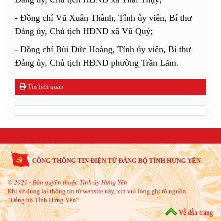
- Đồng chí Vũ Xuân Thành, Tỉnh ủy viên, Bí thư
Đảng ủy, Chủ tịch HĐND xã Vũ Quý;
- Đồng chí Bùi Đức Hoàng, Tỉnh ủy viên, Bí thư
Đảng ủy, Chủ tịch HĐND phường Trần Lãm.
Tin liên quan
CỔNG THÔNG TIN ĐIỆN TỬ ĐẢNG BỘ TỈNH HƯNG YÊN
© 2021 - Bản quyền thuộc Tỉnh ủy Hưng Yên
Khi sử dụng lại thông tin từ website này, xin vui lòng ghi rõ nguồn
“Đảng bộ Tỉnh Hưng Yên”