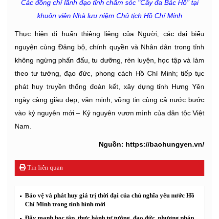
Các đồng chí lãnh đạo tỉnh chăm sóc "Cây đa Bác Hồ" tại
khuôn viên Nhà lưu niệm Chủ tịch Hồ Chí Minh
Thực hiện di huấn thiêng liêng của Người, các đại biểu
nguyện cùng Đảng bộ, chính quyền và Nhân dân trong tỉnh
không ngừng phấn đấu, tu dưỡng, rèn luyện, học tập và làm
theo tư tưởng, đạo đức, phong cách Hồ Chí Minh; tiếp tục
phát huy truyền thống đoàn kết, xây dựng tỉnh Hưng Yên
ngày càng giàu đẹp, văn minh, vững tin cùng cả nước bước
vào kỷ nguyên mới – Kỷ nguyên vươn mình của dân tộc Việt
Nam.
Nguồn: https://baohungyen.vn/
Tin liên quan
Bảo vệ và phát huy giá trị thời đại của chủ nghĩa yêu nước Hồ
Chí Minh trong tình hình mới
Đẩy mạnh học tập, thực hành tư tưởng, đạo đức, phương pháp,