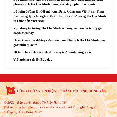
phong cách Hồ Chí Minh trong giai đoạn phát triển mới
Lý luận đường lối đổi mới của Đảng Cộng sản Việt Nam: Phát
triển sáng tạo chủ nghĩa Mác - Lê-nin và tư tưởng Hồ Chí Minh
từ thực tiễn Việt Nam
Vận dụng tư tưởng Hồ Chí Minh về công tác cán bộ trong giai
đoạn hiện nay
Hành trình tìm đường cứu nước của Chủ tịch Hồ Chí Minh qua
góc nhìn quốc tế
18 tuổi, hai anh em sinh đôi cùng trở thành đảng viên
Viết ước mơ từ lời Bác dạy
CỔNG THÔNG TIN ĐIỆN TỬ ĐẢNG BỘ TỈNH HƯNG YÊN
© 2021 - Bản quyền thuộc Tỉnh ủy Hưng Yên
Khi sử dụng lại thông tin từ website này, xin vui lòng ghi rõ nguồn
“Đảng bộ Tỉnh Hưng Yên”