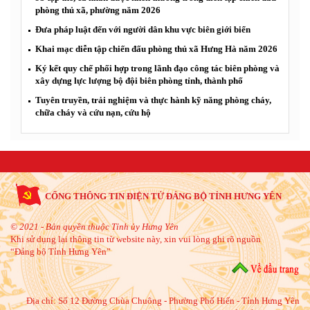
phòng thủ xã, phường năm 2026
Đưa pháp luật đến với người dân khu vực biên giới biển
Khai mạc diễn tập chiến đấu phòng thủ xã Hưng Hà năm 2026
Ký kết quy chế phối hợp trong lãnh đạo công tác biên phòng và
xây dựng lực lượng bộ đội biên phòng tỉnh, thành phố
Tuyên truyền, trải nghiệm và thực hành kỹ năng phòng cháy,
chữa cháy và cứu nạn, cứu hộ
CỔNG THÔNG TIN ĐIỆN TỬ ĐẢNG BỘ TỈNH HƯNG YÊN
© 2021 - Bản quyền thuộc Tỉnh ủy Hưng Yên
Khi sử dụng lại thông tin từ website này, xin vui lòng ghi rõ nguồn
“Đảng bộ Tỉnh Hưng Yên”
Địa chỉ:
Số 12 Đường Chùa Chuông - Phường Phố Hiến - Tỉnh Hưng Yên