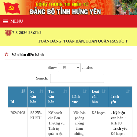
7-8-2026 23:21:2
TOÀN ĐẢNG, TOÀN DÂN, TOÀN QUÂN RA SỨC THI ĐUA
Văn bản điều hành
Show
entries
Search:
Số
Tên
Loại
văn
văn
Lĩnh
văn
Trích
Id
bản
bản
vực
bản
yếu
20240108
Số 255-
Kế hoạch
Văn bản
Kế hoạch
- Ký hiệu
KH/TU
của Ban
phòng
văn bản :
Thường vụ
chống
KH/TU
Tỉnh ủy
tham
- Trích yếu :
quán triệt,
nhũng,
Kế hoạch