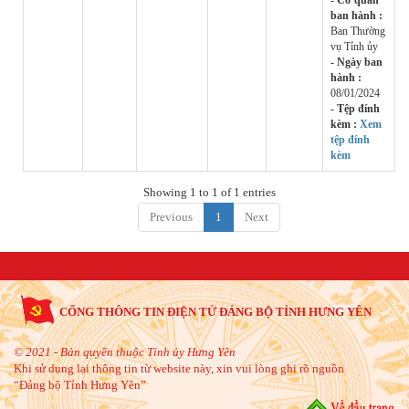
ban hành :
Ban Thường
vụ Tỉnh ủy
- Ngày ban
hành :
08/01/2024
- Tệp đính
kèm :
Xem
tệp đính
kèm
Showing 1 to 1 of 1 entries
Previous
1
Next
CỔNG THÔNG TIN ĐIỆN TỬ ĐẢNG BỘ TỈNH HƯNG YÊN
© 2021 - Bản quyền thuộc Tỉnh ủy Hưng Yên
Khi sử dụng lại thông tin từ website này, xin vui lòng ghi rõ nguồn
“Đảng bộ Tỉnh Hưng Yên”