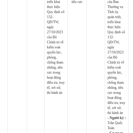
triển khai
tiêu cực
của Ban
thực hiện
Thường vụ
Quy định số
Tỉnh ủy
132-
quán triệt,
QĐ/TW,
triển khai
ngày
thực hiện
27/10/2023
Quy định số
của Bộ
132-
Chính trị về
QĐ/TW,
kiểm soát
ngày
quyền lực,
27/10/2023
phòng,
của Bộ
chống tham
Chính trị về
nhũng, tiêu
kiểm soát
cực trong
quyền lực,
hoạt động
phòng,
điều tra, truy
chống tham
tố, xét xử,
nhũng, tiêu
thi hành án
cực trong
hoạt động
điều tra, truy
tố, xét xử,
thi hành án
- Người ký :
Trần Quốc
Toản
- Cơ quan