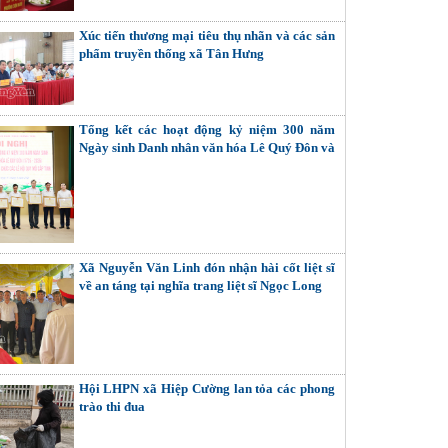
Xúc tiến thương mại tiêu thụ nhãn và các sản
phẩm truyền thống xã Tân Hưng
Tổng kết các hoạt động kỷ niệm 300 năm
Ngày sinh Danh nhân văn hóa Lê Quý Đôn và
các lễ hội quy mô cấp tỉnh
Xã Nguyễn Văn Linh đón nhận hài cốt liệt sĩ
về an táng tại nghĩa trang liệt sĩ Ngọc Long
Hội LHPN xã Hiệp Cường lan tỏa các phong
trào thi đua