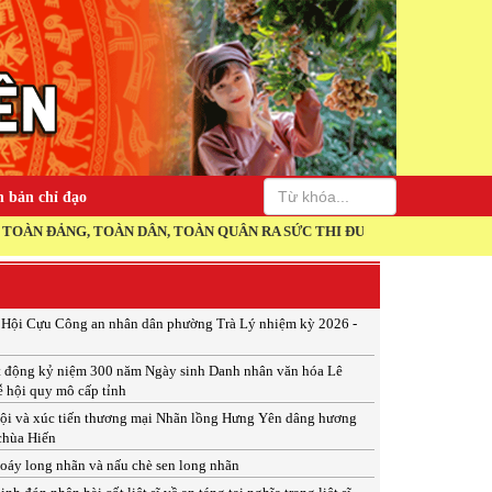
 bản chỉ đạo
DÂN, TOÀN QUÂN RA SỨC THI ĐUA THỰC HIỆN THẮNG LỢI NGHỊ QUYẾT
p Hội Cựu Công an nhân dân phường Trà Lý nhiệm kỳ 2026 -
t động kỷ niệm 300 năm Ngày sinh Danh nhân văn hóa Lê
ễ hội quy mô cấp tỉnh
ội và xúc tiến thương mại Nhãn lồng Hưng Yên dâng hương
 chùa Hiến
xoáy long nhãn và nấu chè sen long nhãn