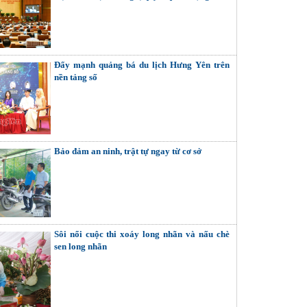
Đẩy mạnh quảng bá du lịch Hưng Yên trên
nền tảng số
Bảo đảm an ninh, trật tự ngay từ cơ sở
Sôi nổi cuộc thi xoáy long nhãn và nấu chè
sen long nhãn