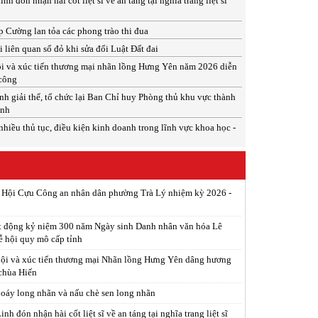
 đón nhận hài cốt liệt sĩ về an táng tại nghĩa trang liệt sĩ
 Cường lan tỏa các phong trào thi đua
 liên quan sổ đỏ khi sửa đổi Luật Đất đai
i và xúc tiến thương mại nhãn lồng Hưng Yên năm 2026 diễn
 công
h giải thể, tổ chức lại Ban Chỉ huy Phòng thủ khu vực thành
inh
nhiều thủ tục, điều kiện kinh doanh trong lĩnh vực khoa học -
p Hội Cựu Công an nhân dân phường Trà Lý nhiệm kỳ 2026 -
t động kỷ niệm 300 năm Ngày sinh Danh nhân văn hóa Lê
ễ hội quy mô cấp tỉnh
ội và xúc tiến thương mại Nhãn lồng Hưng Yên dâng hương
 chùa Hiến
xoáy long nhãn và nấu chè sen long nhãn
h đón nhận hài cốt liệt sĩ về an táng tại nghĩa trang liệt sĩ