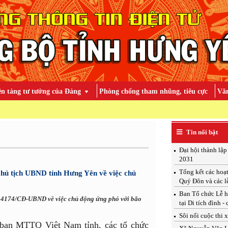
ền tảng tư tưởng của Đảng
Phòng chống tham nhũng, tiêu cực
Văn
TOÀN ĐẢNG, TOÀN 
Tin nổi bật
Đại hội thành lậ
2031
Tổng kết các hoạ
hủ tịch UBND tỉnh Hưng Yên về việc chủ
Quý Đôn và các l
Ban Tổ chức Lễ h
ố 4174/CĐ-UBND về việc chủ động ứng phó với bão
tại Di tích đình -
Sôi nổi cuộc thi 
 ban MTTQ Việt Nam tỉnh, các tổ chức