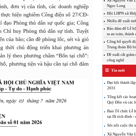
Xã Nguyễn Văn Linh
ành, đơn vị của tỉnh, các doanh nghiệp
Ngọc Long
Hội LHPN xã Hiệp
thực hiện nghiêm Công điện số 27/CĐ-
Nhiều đề xuất mới
ỉ đạo Phòng thủ dân sự quốc gia; Công
Bảo đảm để Lễ hộ
 Chỉ huy Phòng thủ dân sự tỉnh.
Tuyệt
ra an toàn, thành
ến của bão; cần đề
phòng lốc, sét và gió
Công bố quyết địn
ng thời chủ động
triển khai phương án
Trung đoàn Bộ b
Đề xuất cắt giảm 
ản lý theo
phương châm
“Bốn tại chỗ”:
công nghệ
chỗ,
phương tiện và hậu cần tại chỗ đảm
Tin mới
Đại hội thành lậ
2031
Tổng kết các hoạ
Quý Đôn và các l
Ban Tổ chức Lễ h
tại Di tích đình -
Sôi nổi cuộc thi 
Xã Nguyễn Văn Lin