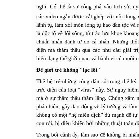
nghi. Có thể là sự công phá vào lịch sử, u
các video ngắn được cắt ghép với nội dung 
lãnh tụ, làm xói mòn lòng tự hào dân tộc và
là độc tố về lối sống, từ trào lưu khoe khoan
chuẩn nhân danh tự do cá nhân. Những thôn
diện mà thẩm thấu qua các nhu cầu giải t
biến dạng thế giới quan và hành vi của mỗi 
Để giới trẻ không "lạc lối"
Thế hệ trẻ-những công dân số trong thế kỷ 
trực diện của loại “virus” này. Sự nguy hiể
mà ở sự thẩm thấu thầm lặng. Chúng xâm nhậ
phản biện, gây dao động về lý tưởng và làm l
không có một “hệ miễn dịch” đủ mạnh để tự sà
con rối, bị điều khiển bởi những thuật toán đ
Trong bối cảnh ấy, làm sao để không bị nhấ