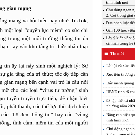
tình hình mới
ông gian mạng
Chủ động ngăn ngừ
2: Coi trọng giải 
tảng
mạng xã hội
hiện nay như: TikTok,
Đưa pháp luật đến
nh một loại “quyền lực mềm” có sức chi
Gần 100 học viên 
ng trong một môi trường thông tin đa
Lấy ý kiến về việ
cá nhân trong hệ 
hạm tay vào kho tàng tri thức nhân loại
Tin mới
 tin ấy lại nảy sinh một nghịch lý: Sự
Lễ hội và xúc ti
ự gia tăng của tri thức; tốc độ tiếp cận
Xúc tiến thương 
 gian mạng bên cạnh vai trò là cầu nối
Đẩy mạnh quảng b
 mỡ cho các loại “virus tư tưởng” sinh
UBND tỉnh tổ chứ
n tuyên truyền trực tiếp, dễ nhận biết
93 tập thể, cá nh
ối, phát thanh, các thế lực thù địch hiện
phường năm 202
a các “hố đen thông tin” hay các “vùng
Nâng cao hiệu qu
tình hình mới
tưởng, tình cảm, niềm tin của mỗi người
Chủ động ngăn ng
2: Coi trọng giải