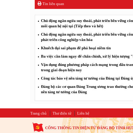
Tin liên quan
Chủ động ngăn ngừa suy thoái, phát triển bền vững công
mối quan hệ nội tại (Tiếp theo và hết)
Chủ động ngăn ngừa suy thoái, phát triển bền vững côn
phát triển công nghiệp văn hóa
Khuếch đại sai phạm để phá hoại niềm tin
Ba việc cần làm ngay để chấn chỉnh, xử lý hiện tượng 
Vận dụng đúng phương pháp cách mạng trong đấu tranh
trong giai đoạn hiện nay
Công tác bảo vệ nền tảng tư tưởng của Đảng tại Đảng ủ
Đảng bộ các cơ quan Đảng Trung ương trao thưởng cho 
nền tảng tư tưởng của Đảng
Trang chủ
Thư điện tử
Liên hệ
CỔNG THÔNG TIN ĐIỆN TỬ ĐẢNG BỘ TỈNH HƯ