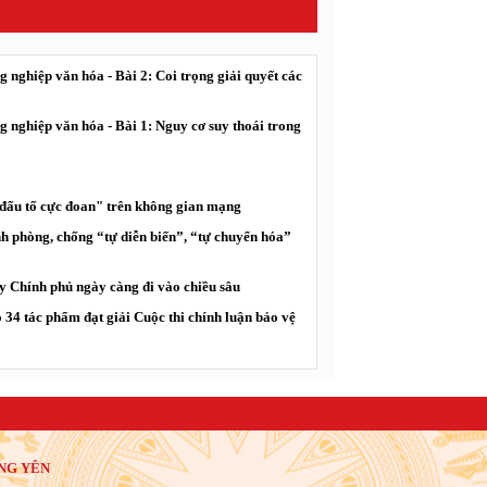
 nghiệp văn hóa - Bài 2: Coi trọng giải quyết các
g nghiệp văn hóa - Bài 1: Nguy cơ suy thoái trong
"đấu tố cực đoan" trên không gian mạng
 phòng, chống “tự diễn biến”, “tự chuyển hóa”
y Chính phủ ngày càng đi vào chiều sâu
34 tác phẩm đạt giải Cuộc thi chính luận bảo vệ
NG YÊN