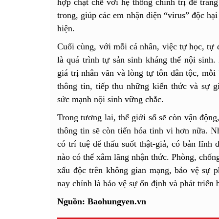
hợp chặt chẽ với hệ thống chính trị để tran
trong, giúp các em nhận diện “virus” độc hạ
hiện.
Cuối cùng, với mỗi cá nhân, việc tự học, tự 
là quá trình tự sản sinh kháng thể nội sin
giá trị nhân văn và lòng tự tôn dân tộc, mỗi 
thông tin, tiếp thu những kiến thức và sự g
sức mạnh nội sinh vững chắc.
Trong tương lai, thế giới số sẽ còn vận động
thông tin sẽ còn tiến hóa tinh vi hơn nữa. N
có trí tuệ để thấu suốt thật-giả, có bản lĩnh
nào có thể xâm lăng nhận thức. Phòng, chống 
xấu độc trên không gian mạng, bảo vệ sự ph
nay chính là bảo vệ sự ổn định và phát triển
Nguồn: Baohungyen.vn