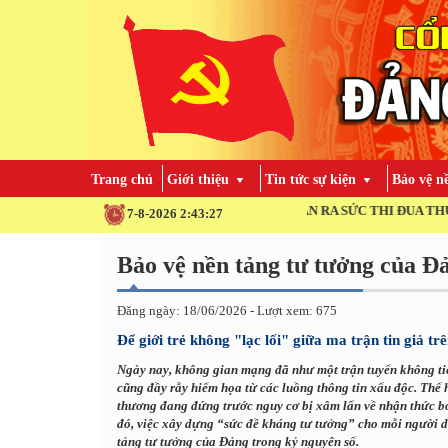
Trang chủ
Giới thiệu
Tin tức sự kiện
Bảo vệ n
TOÀN ĐẢNG, TOÀN DÂN, TOÀN QUÂN RA SỨC THI ĐUA THỰC HIỆN TH
7-8-2026 2:43:28
Bảo vệ nền tảng tư tưởng của Đ
Đăng ngày: 18/06/2026 - Lượt xem: 675
Để giới trẻ không "lạc lối" giữa ma trận tin giả t
Ngày nay, không gian mạng đã như một trận tuyến không tiế
cũng đầy rẫy hiểm họa từ các luồng thông tin xấu độc. Thế
thương đang đứng trước nguy cơ bị xâm lấn về nhận thức bởi
đó, việc xây dựng “sức đề kháng tư tưởng” cho mỗi người dân
tảng tư tưởng của Đảng trong kỷ nguyên số.