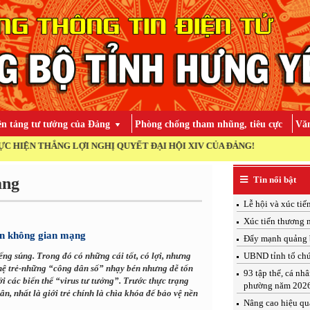
ền tảng tư tưởng của Đảng
Phòng chống tham nhũng, tiêu cực
Văn
ẮNG LỢI NGHỊ QUYẾT ĐẠI HỘI XIV CỦA ĐẢNG!
ảng
Tin nổi bật
Lễ hội và xúc ti
Xúc tiến thương 
rên không gian mạng
Đẩy mạnh quảng b
ng súng. Trong đó có những cái tốt, có lợi, nhưng
UBND tỉnh tổ chứ
 hệ trẻ-những “công dân số” nhạy bén nhưng dễ tổn
93 tập thể, cá nh
 các biến thể “virus tư tưởng”. Trước thực trạng
phường năm 202
, nhất là giới trẻ chính là chìa khóa để bảo vệ nền
Nâng cao hiệu qu