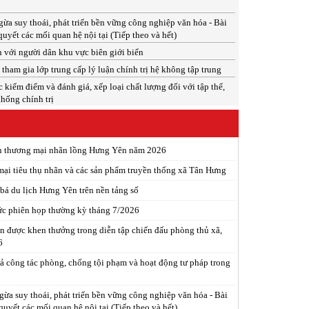
a suy thoái, phát triển bền vững công nghiệp văn hóa - Bài
quyết các mối quan hệ nội tại (Tiếp theo và hết)
 với người dân khu vực biên giới biển
tham gia lớp trung cấp lý luận chính trị hệ không tập trung
c kiểm điểm và đánh giá, xếp loại chất lượng đối với tập thể,
thống chính trị
ến thương mại nhãn lồng Hưng Yên năm 2026
mại tiêu thụ nhãn và các sản phẩm truyền thống xã Tân Hưng
á du lịch Hưng Yên trên nền tảng số
c phiên họp thường kỳ tháng 7/2026
ân được khen thưởng trong diễn tập chiến đấu phòng thủ xã,
6
ả công tác phòng, chống tội phạm và hoạt động tư pháp trong
ừa suy thoái, phát triển bền vững công nghiệp văn hóa - Bài
 quyết các mối quan hệ nội tại (Tiếp theo và hết)