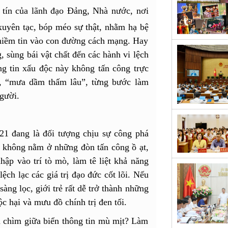
y tín của lãnh đạo
Đảng
, Nhà nước, nơi
xuyên tạc, bóp méo sự thật, nhằm hạ bệ
 niềm tin vào con đường cách mạng. Hay
g, sùng bái vật chất đến các hành vi lệch
g tin xấu độc này không tấn công trực
rí, “mưa dầm thấm lâu”, từng bước làm
người.
21 đang là đối tượng chịu sự công phá
m không nằm ở những đòn tấn công ồ ạt,
p vào trí tò mò, làm tê liệt khả năng
ệch lạc các giá trị đạo đức cốt lõi. Nếu
ng lọc, giới trẻ rất dễ trở thành những
ộc hại và mưu đồ chính trị đen tối.
n chìm giữa biển thông tin mù mịt? Làm