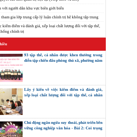
n với người dân khu vực biên giới biển
tham gia lớp trung cấp lý luận chính trị hệ không tập trung
c kiểm điểm và đánh giá, xếp loại chất lượng đối với tập thể,
thống chính trị
hiều
93 tập thể, cá nhân được khen thưởng trong
diễn tập chiến đấu phòng thủ xã, phường năm
2026
Lấy ý kiến về việc kiểm điểm và đánh giá,
xếp loại chất lượng đối với tập thể, cá nhân
trong hệ thống chính trị
Chủ động ngăn ngừa suy thoái, phát triển bền
vững công nghiệp văn hóa - Bài 2: Coi trọng
giải quyết các mối quan hệ nội tại (Tiếp theo