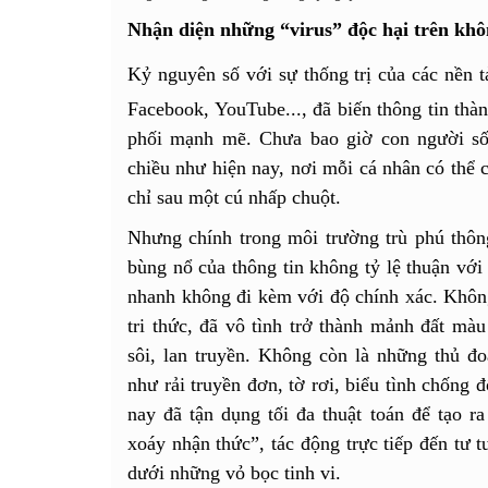
Nhận diện những “virus” độc hại trên kh
Kỷ nguyên số với sự thống trị của các nền 
Facebook, YouTube..., đã biến thông tin thà
phối mạnh mẽ. Chưa bao giờ con người số
chiều như hiện nay, nơi mỗi cá nhân có thể c
chỉ sau một cú nhấp chuột.
Nhưng chính trong môi trường trù phú thông
bùng nổ của thông tin không tỷ lệ thuận với s
nhanh không đi kèm với độ chính xác. Không
tri thức, đã vô tình trở thành mảnh đất màu
sôi, lan truyền. Không còn là những thủ đoạ
như rải truyền đơn, tờ rơi, biểu tình chống đ
nay đã tận dụng tối đa thuật toán để tạo r
xoáy nhận thức”, tác động trực tiếp đến tư 
dưới những vỏ bọc tinh vi.