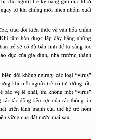
g bị cho người trẻ kỹ năng gạn đục khơi
i ngay từ khi chúng mới nhen nhóm xuất
đọc, trau dồi kiến thức và văn hóa chính
h. Khi tâm hồn được lấp đầy bằng những
bạn trẻ sẽ có đủ bản lĩnh để tự sàng lọc
iáo dục của gia đình, nhà trường thành
, biến đổi không ngừng; các loại “virus”
hưng khi mỗi người trẻ có tư tưởng tốt,
 để bảo vệ lẽ phải, thì không một “virus”
các tác động tiêu cực của các thông tin
át triển lành mạnh của thế hệ trẻ hôm
 bền vững của đất nước mai sau.