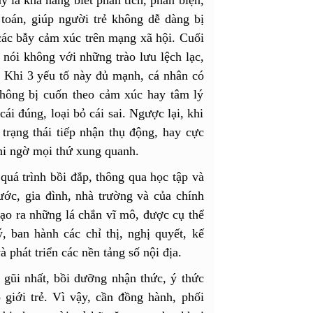
toán, giúp người trẻ không dễ dàng bị
các bẫy cảm xúc trên mạng xã hội. Cuối
 nói không với những trào lưu lệch lạc,
. Khi 3 yếu tố này đủ mạnh, cá nhân có
 không bị cuốn theo cảm xúc hay tâm lý
cái đúng, loại bỏ cái sai. Ngược lại, khi
trạng thái tiếp nhận thụ động, hay cực
ghi ngờ mọi thứ xung quanh.
quá trình bồi đắp, thông qua học tập và
ước, gia đình, nhà trường và của chính
ạo ra những lá chắn vĩ mô, được cụ thể
, ban hành các chỉ thị, nghị quyết, kế
 phát triển các nền tảng số nội địa.
n gũi nhất, bồi dưỡng nhận thức, ý thức
 giới trẻ. Vì vậy, cần đồng hành, phối