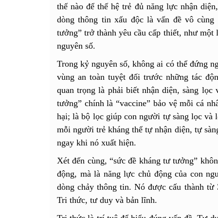
thế nào để thế hệ trẻ đủ năng lực nhận diện
dòng thông tin xấu độc là vấn đề vô cùng
tưởng” trở thành yêu cầu cấp thiết, như một l
nguyên số.
Trong kỷ nguyên số, không ai có thể đứng ng
vùng an toàn tuyệt đối trước những tác độ
quan trọng là phải biết nhận diện, sàng lọc
tưởng” chính là “vaccine” bảo vệ mỗi cá nhâ
hại; là bộ lọc giúp con người tự sàng lọc và l
mỗi người trẻ kháng thể tự nhận diện, tự sàng
ngay khi nó xuất hiện.
Xét đến cùng, “sức đề kháng tư tưởng” không
động, mà là năng lực chủ động của con ngư
dòng chảy thông tin. Nó được cấu thành từ 
Tri thức, tư duy và bản lĩnh.
Tri thức là trí tuệ để hiểu đúng vấn đề. Tư d