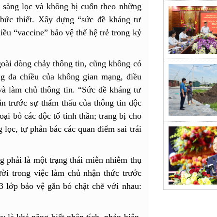
, sàng lọc và không bị cuốn theo những
 bức thiết. Xây dựng “sức đề kháng tư
iều “vaccine” bảo vệ thế hệ trẻ trong kỷ
oài dòng chảy thông tin, cũng không có
ng đa chiều của không gian mạng, điều
 và làm chủ thông tin. “Sức đề kháng tư
n trước sự thẩm thấu của thông tin độc
oại bỏ các độc tố tinh thần; trang bị cho
 lọc, tự phản bác các quan điểm sai trái
 phải là một trạng thái miễn nhiễm thụ
ời trong việc làm chủ nhận thức trước
3 lớp bảo vệ gắn bó chặt chẽ với nhau:
uy là khả năng biết phân tích, phản biện,