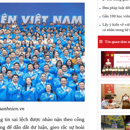
Đưa pháp luật đế
Gần 100 học viên 
Lấy ý kiến về việ
cá nhân trong hệ 
Tin quan tâm n
hanhnien.vn
ng tin sai lệch được nhào nặn theo công
óng để dẫn dắt dư luận, gieo rắc sự hoài