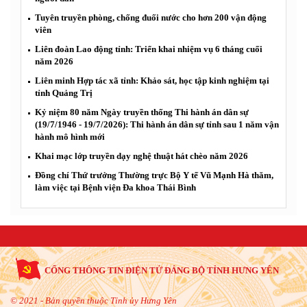
Tuyên truyền phòng, chống đuối nước cho hơn 200 vận động
viên
Liên đoàn Lao động tỉnh: Triển khai nhiệm vụ 6 tháng cuối
năm 2026
Liên minh Hợp tác xã tỉnh: Khảo sát, học tập kinh nghiệm tại
tỉnh Quảng Trị
Kỷ niệm 80 năm Ngày truyền thống Thi hành án dân sự
(19/7/1946 - 19/7/2026): Thi hành án dân sự tỉnh sau 1 năm vận
hành mô hình mới
Khai mạc lớp truyền dạy nghệ thuật hát chèo năm 2026
Đồng chí Thứ trưởng Thường trực Bộ Y tế Vũ Mạnh Hà thăm,
làm việc tại Bệnh viện Đa khoa Thái Bình
CỔNG THÔNG TIN ĐIỆN TỬ ĐẢNG BỘ TỈNH HƯNG YÊN
© 2021 - Bản quyền thuộc Tỉnh ủy Hưng Yên