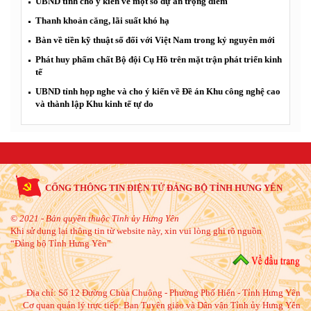
UBND tỉnh cho ý kiến về một số dự án trọng điểm
Thanh khoản căng, lãi suất khó hạ
Bàn về tiền kỹ thuật số đối với Việt Nam trong kỷ nguyên mới
Phát huy phẩm chất Bộ đội Cụ Hồ trên mặt trận phát triển kinh
tế
UBND tỉnh họp nghe và cho ý kiến về Đề án Khu công nghệ cao
và thành lập Khu kinh tế tự do
CỔNG THÔNG TIN ĐIỆN TỬ ĐẢNG BỘ TỈNH HƯNG YÊN
© 2021 - Bản quyền thuộc Tỉnh ủy Hưng Yên
Khi sử dụng lại thông tin từ website này, xin vui lòng ghi rõ nguồn
“Đảng bộ Tỉnh Hưng Yên”
Địa chỉ:
Số 12 Đường Chùa Chuông - Phường Phố Hiến - Tỉnh Hưng Yên
Cơ quan quản lý trực tiếp: Ban Tuyên giáo và Dân vận Tỉnh ủy Hưng Yên