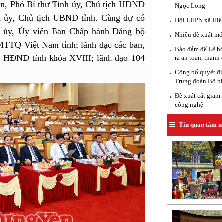
n, Phó Bí thư Tỉnh ủy, Chủ tịch HĐND
Ngọc Long
h ủy, Chủ tịch UBND tỉnh. Cùng dự có
Hội LHPN xã Hiệp
h ủy, Ủy viên Ban Chấp hành Đảng bộ
Nhiều đề xuất mới
TTQ Việt Nam tỉnh; lãnh đạo các ban,
Bảo đảm để Lễ hộ
iểu HĐND tỉnh khóa XVIII; lãnh đạo 104
ra an toàn, thành
Công bố quyết đị
Trung đoàn Bộ b
Đề xuất cắt giảm 
công nghệ
Tin quan tâm n