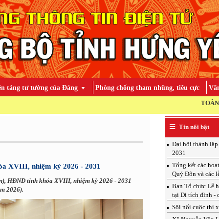
ền tảng tư tưởng của Đảng
Phòng chống tham nhũng, tiêu cực
Văn
TOÀN ĐẢNG, TOÀN D
Tin nổi bật
Đại hội thành lậ
2031
Tổng kết các hoạ
óa XVIII, nhiệm kỳ 2026 - 2031
Quý Đôn và các l
ến), HĐND tỉnh khóa XVIII, nhiệm kỳ 2026 - 2031
Ban Tổ chức Lễ h
ăm 2026).
tại Di tích đình -
Sôi nổi cuộc thi 