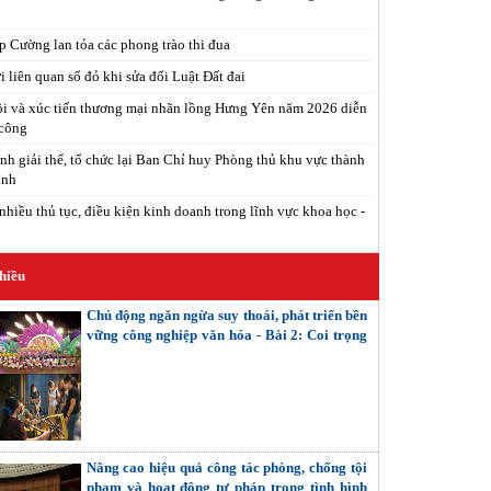
 Cường lan tỏa các phong trào thi đua
 liên quan sổ đỏ khi sửa đổi Luật Đất đai
i và xúc tiến thương mại nhãn lồng Hưng Yên năm 2026 diễn
 công
nh giải thể, tổ chức lại Ban Chỉ huy Phòng thủ khu vực thành
inh
nhiều thủ tục, điều kiện kinh doanh trong lĩnh vực khoa học -
hiều
Chủ động ngăn ngừa suy thoái, phát triển bền
vững công nghiệp văn hóa - Bài 2: Coi trọng
giải quyết các mối quan hệ nội tại (Tiếp theo
và hết)
Nâng cao hiệu quả công tác phòng, chống tội
phạm và hoạt động tư pháp trong tình hình