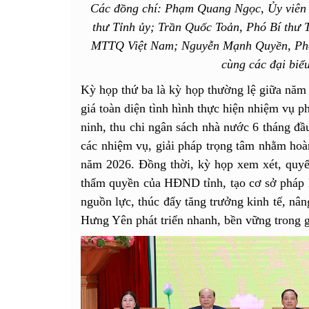
Các đồng chí: Phạm Quang Ngọc, Ủy viên
thư Tỉnh ủy; Trần Quốc Toản, Phó Bí thư 
MTTQ Việt Nam; Nguyễn Mạnh Quyền, Phó 
cùng các đại biể
Kỳ họp thứ ba là kỳ họp thường lệ giữa năm
giá toàn diện tình hình thực hiện nhiệm vụ ph
ninh, thu chi ngân sách nhà nước 6 tháng đầ
các nhiệm vụ, giải pháp trọng tâm nhằm hoàn 
năm 2026. Đồng thời, kỳ họp xem xét, quyết
thẩm quyền của HĐND tỉnh, tạo cơ sở pháp l
nguồn lực, thúc đẩy tăng trưởng kinh tế, nâ
Hưng Yên phát triển nhanh, bền vững trong g