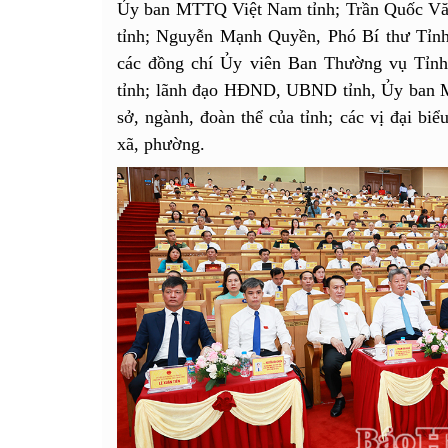
Ủy ban MTTQ Việt Nam tỉnh; Trần Quốc Vă
tỉnh; Nguyễn Mạnh Quyền, Phó Bí thư Tỉn
các đồng chí Ủy viên Ban Thường vụ Tỉn
tỉnh; lãnh đạo HĐND, UBND tỉnh, Ủy ban M
sở, ngành, đoàn thể của tỉnh; các vị đại b
xã, phường.