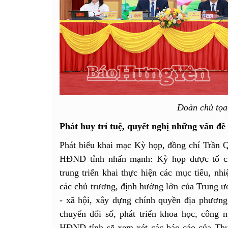
Đoàn chủ tọa
Phát huy trí tuệ, quyết nghị những vấn đề
Phát biểu khai mạc Kỳ họp, đồng chí Trần Q
HĐND tỉnh nhấn mạnh: Kỳ họp được tổ chứ
trung triển khai thực hiện các mục tiêu, nh
các chủ trương, định hướng lớn của Trung ươ
- xã hội, xây dựng chính quyền địa phương
chuyển đổi số, phát triển khoa học, công 
HĐND tỉnh sẽ xem xét các báo cáo của Th