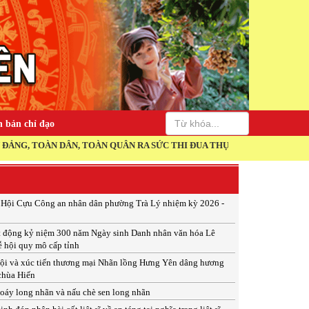
 bản chỉ đạo
ÂN, TOÀN QUÂN RA SỨC THI ĐUA THỰC HIỆN THẮNG LỢI NGHỊ QUYẾT 
p Hội Cựu Công an nhân dân phường Trà Lý nhiệm kỳ 2026 -
t động kỷ niệm 300 năm Ngày sinh Danh nhân văn hóa Lê
ễ hội quy mô cấp tỉnh
ội và xúc tiến thương mại Nhãn lồng Hưng Yên dâng hương
 chùa Hiến
xoáy long nhãn và nấu chè sen long nhãn