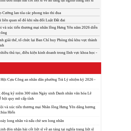
 đón nhận hài cốt liệt sĩ về an táng tại nghĩa trang liệt sĩ
 Cường lan tỏa các phong trào thi đua
 liên quan sổ đỏ khi sửa đổi Luật Đất đai
i và xúc tiến thương mại nhãn lồng Hưng Yên năm 2026 diễn
 công
h giải thể, tổ chức lại Ban Chỉ huy Phòng thủ khu vực thành
inh
nhiều thủ tục, điều kiện kinh doanh trong lĩnh vực khoa học -
p Hội Cựu Công an nhân dân phường Trà Lý nhiệm kỳ 2026 -
t động kỷ niệm 300 năm Ngày sinh Danh nhân văn hóa Lê
ễ hội quy mô cấp tỉnh
ội và xúc tiến thương mại Nhãn lồng Hưng Yên dâng hương
 chùa Hiến
xoáy long nhãn và nấu chè sen long nhãn
h đón nhận hài cốt liệt sĩ về an táng tại nghĩa trang liệt sĩ