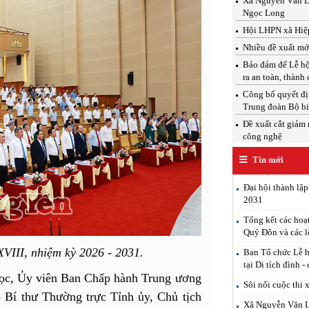
Xã Nguyễn Văn Linh
Ngọc Long
Hội LHPN xã Hiệp
Nhiều đề xuất mới
Bảo đảm để Lễ hộ
ra an toàn, thành
Công bố quyết địn
Trung đoàn Bộ b
Đề xuất cắt giảm 
công nghệ
Tin mới
Đại hội thành lậ
2031
Tổng kết các hoạ
Quý Đôn và các l
VIII, nhiệm kỳ 2026 - 2031.
Ban Tổ chức Lễ h
tại Di tích đình -
ọc, Ủy viên Ban Chấp hành Trung ương
Sôi nổi cuộc thi 
 Bí thư Thường trực Tỉnh ủy, Chủ tịch
Xã Nguyễn Văn Lin