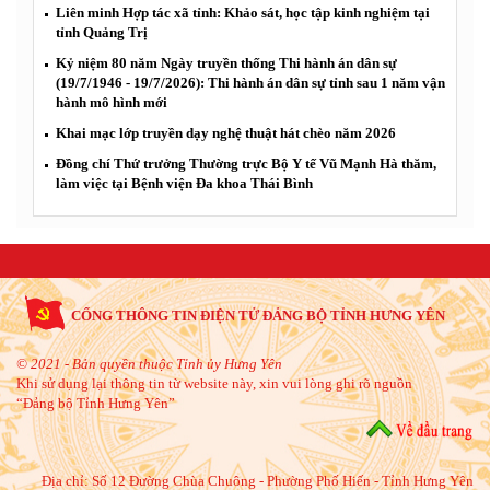
Liên minh Hợp tác xã tỉnh: Khảo sát, học tập kinh nghiệm tại
tỉnh Quảng Trị
Kỷ niệm 80 năm Ngày truyền thống Thi hành án dân sự
(19/7/1946 - 19/7/2026): Thi hành án dân sự tỉnh sau 1 năm vận
hành mô hình mới
Khai mạc lớp truyền dạy nghệ thuật hát chèo năm 2026
Đồng chí Thứ trưởng Thường trực Bộ Y tế Vũ Mạnh Hà thăm,
làm việc tại Bệnh viện Đa khoa Thái Bình
CỔNG THÔNG TIN ĐIỆN TỬ ĐẢNG BỘ TỈNH HƯNG YÊN
© 2021 - Bản quyền thuộc Tỉnh ủy Hưng Yên
Khi sử dụng lại thông tin từ website này, xin vui lòng ghi rõ nguồn
“Đảng bộ Tỉnh Hưng Yên”
Địa chỉ:
Số 12 Đường Chùa Chuông - Phường Phố Hiến - Tỉnh Hưng Yên