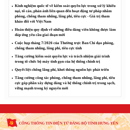
Kinh nghiệm quốc tế về kiểm soát quyền lực trong xử lý khiếu
nại, tố cáo, phản ánh liên quan đến hoạt động tư pháp nhằm
phòng, chống tham nhũng, lãng phí, tiêu cực - Giá trị tham
khảo đối với Việt Nam
Hoàn thiện quy định về những điều đảng viên không được làm
đáp ứng yêu cầu giai đoạn mới
Cuộc họp tháng 7/2026 của Thường trực Ban Chỉ đạo phòng,
chống tham nhũng, lãng phí, tiêu cực tỉnh
Tăng cường kiểm soát quyền lực và trách nhiệm giải trình
trong tổ chức bộ máy tinh gọn của hệ thống chính trị
Quyết liệt chống lãng phí, khơi thông nguồn lực phát triển
Tăng cường công tác phòng, chống tham nhũng, lãng phí, tiêu
cực góp phần xây dựng đảng và hệ thống chính trị trong sạch,
vững mạnh trong kỷ nguyên mới
CỔNG THÔNG TIN ĐIỆN TỬ ĐẢNG BỘ TỈNH HƯNG YÊN