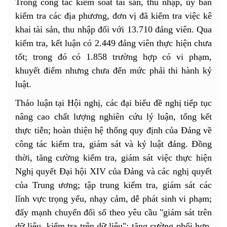
Trong công tác kiểm soát tài sản, thu nhập, ủy ban
kiểm tra các địa phương, đơn vị đã kiểm tra việc kê
khai tài sản, thu nhập đối với 13.710 đảng viên. Qua
kiểm tra, kết luận có 2.449 đảng viên thực hiện chưa
tốt; trong đó có 1.858 trường hợp có vi phạm,
khuyết điểm nhưng chưa đến mức phải thi hành kỷ
luật.
Thảo luận tại Hội nghị, các đại biểu đề nghị tiếp tục
nâng cao chất lượng nghiên cứu lý luận, tổng kết
thực tiễn; hoàn thiện hệ thống quy định của Đảng về
công tác kiểm tra, giám sát và kỷ luật đảng. Đồng
thời, tăng cường kiểm tra, giám sát việc thực hiện
Nghị quyết Đại hội XIV của Đảng và các nghị quyết
của Trung ương; tập trung kiểm tra, giám sát các
lĩnh vực trọng yếu, nhạy cảm, dễ phát sinh vi phạm;
đẩy mạnh chuyển đổi số theo yêu cầu "giám sát trên
dữ liệu, kiểm tra trên dữ liệu"; tăng cường phối hợp,