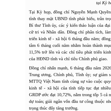
tại Kỳ h
Tại Kỳ họp, đồng chí Nguyễn Mạnh Quyền
tỉnh thay mặt UBND tỉnh phát biểu, trân trọ
Bí thư Tỉnh ủy, các ý kiến thảo luận của đạ
cử tri và Nhân dân. Đồng chí phân tích, là
triển kinh tế - xã hội 6 tháng đầu năm; đồng
tâm 6 tháng cuối năm nhằm hoàn thành mục
11,5% trở lên và các chỉ tiêu phát triển ki
của HĐND tỉnh và chỉ tiêu Chính phủ giao.
Đồng chí nhấn mạnh, 6 tháng đầu năm 2026, 
Trung ương, Chính phủ, Tỉnh ủy; sự giám 
MTTQ Việt Nam tỉnh cùng sự vào cuộc quyết 
kinh tế - xã hội của tỉnh tiếp tục đạt nhiề
GRDP ước đạt 10,72%, nằm trong tốp 5 cả n
dự toán; giải ngân vốn đầu tư công thuộc n
trọng thúc đẩy tăng trưởng.