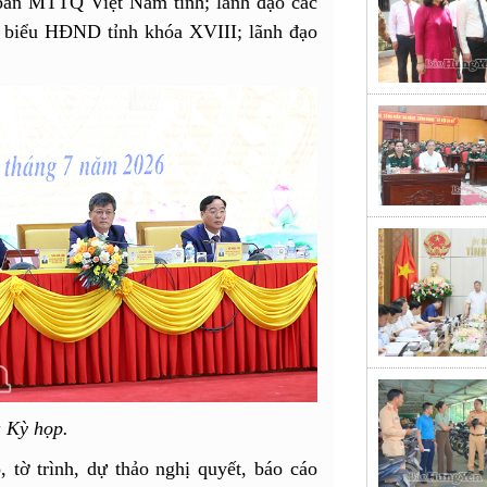
an MTTQ Việt Nam tỉnh; lãnh đạo các
ại biểu HĐND tỉnh khóa XVIII; lãnh đạo
 Kỳ họp.
 tờ trình, dự thảo nghị quyết, báo cáo