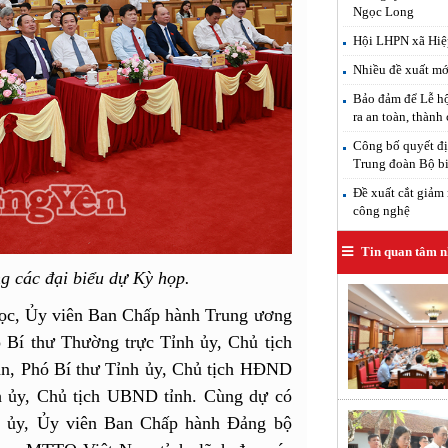
Ngọc Long
Hội LHPN xã Hiệp
Nhiều đề xuất mới
Bảo đảm để Lễ hộ
ra an toàn, thành
Công bố quyết đị
Trung đoàn Bộ b
Đề xuất cắt giảm 
công nghệ
Tin quan tâm n
g các đại biểu dự Kỳ họp.
ọc, Ủy viên Ban Chấp hành Trung ương
 Bí thư Thường trực Tỉnh ủy, Chủ tịch
n, Phó Bí thư Tỉnh ủy, Chủ tịch HĐND
h ủy, Chủ tịch UBND tỉnh. Cùng dự có
h ủy, Ủy viên Ban Chấp hành Đảng bộ