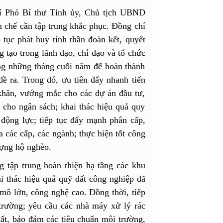
hí Phó Bí thư Tỉnh ủy, Chủ tịch UBND
ạn chế cần tập trung khắc phục. Đồng chí
 tục phát huy tinh thần đoàn kết, quyết
g tạo trong lãnh đạo, chỉ đạo và tổ chức
ong những tháng cuối năm để hoàn thành
đề ra. Trong đó, ưu tiên đẩy nhanh tiến
khăn, vướng mắc cho các dự án đầu tư,
 cho ngân sách; khai thác hiệu quả quy
 động lực; tiếp tục đẩy mạnh phân cấp,
 các cấp, các ngành; thực hiện tốt công
tượng hộ nghèo.
 tập trung hoàn thiện hạ tầng các khu
i thác hiệu quả quỹ đất công nghiệp đã
mô lớn, công nghệ cao. Đồng thời, tiếp
 trường; yêu cầu các nhà máy xử lý rác
uất, bảo đảm các tiêu chuẩn môi trường,