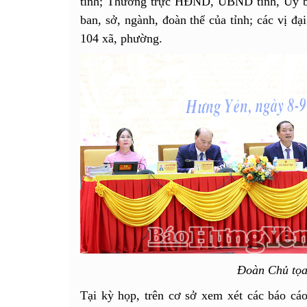
tỉnh; Thường trực HĐND, UBND tỉnh, Ủy b
ban, sở, ngành, đoàn thể của tỉnh; các vị đ
104 xã, phường.
Đoàn Chủ tọa
Tại kỳ họp, trên cơ sở xem xét các báo cáo,