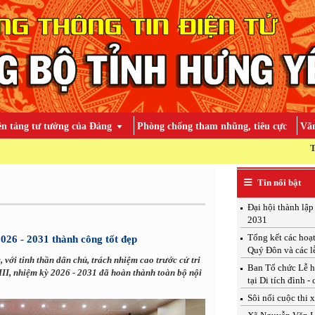
ền tảng tư tưởng của Đảng
Phòng chống tham nhũng, tiêu cực
Văn
TOÀN ĐẢNG, TOÀN 
Tin nổi bật
Đại hội thành lậ
2031
Tổng kết các hoạ
26 - 2031 thành công tốt đẹp
Quý Đôn và các l
 với tinh thần dân chủ, trách nhiệm cao trước cử tri
Ban Tổ chức Lễ h
II, nhiệm kỳ 2026 - 2031 đã hoàn thành toàn bộ nội
tại Di tích đình -
Sôi nổi cuộc thi 