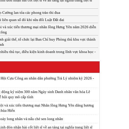
 đón nhận hài cốt liệt sĩ về an táng tại nghĩa trang liệt sĩ
 Cường lan tỏa các phong trào thi đua
 liên quan sổ đỏ khi sửa đổi Luật Đất đai
i và xúc tiến thương mại nhãn lồng Hưng Yên năm 2026 diễn
 công
h giải thể, tổ chức lại Ban Chỉ huy Phòng thủ khu vực thành
inh
nhiều thủ tục, điều kiện kinh doanh trong lĩnh vực khoa học -
p Hội Cựu Công an nhân dân phường Trà Lý nhiệm kỳ 2026 -
t động kỷ niệm 300 năm Ngày sinh Danh nhân văn hóa Lê
ễ hội quy mô cấp tỉnh
ội và xúc tiến thương mại Nhãn lồng Hưng Yên dâng hương
 chùa Hiến
xoáy long nhãn và nấu chè sen long nhãn
h đón nhận hài cốt liệt sĩ về an táng tại nghĩa trang liệt sĩ