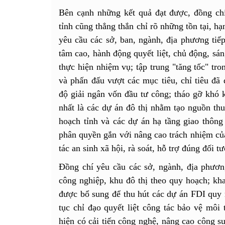
Bên cạnh những kết quả đạt được, đồng c
tỉnh cũng thẳng thắn chỉ rõ những tồn tại, h
yêu cầu các sở, ban, ngành, địa phương tiếp
tâm cao, hành động quyết liệt, chủ động, sán
thực hiện nhiệm vụ; tập trung "tăng tốc" tr
và phấn đấu vượt các mục tiêu, chỉ tiêu đã 
độ giải ngân vốn đầu tư công; tháo gỡ khó 
nhất là các dự án đô thị nhằm tạo nguồn thu
hoạch tỉnh và các dự án hạ tầng giao thông
phân quyền gắn với nâng cao trách nhiệm của
tác an sinh xã hội, rà soát, hỗ trợ đúng đối 
Đồng chí yêu cầu các sở, ngành, địa phương
công nghiệp, khu đô thị theo quy hoạch; kha
được bổ sung để thu hút các dự án FDI quy 
tục chỉ đạo quyết liệt công tác bảo vệ môi
hiện có cải tiến công nghệ, nâng cao công s