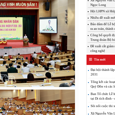
Xã Nguyễn Văn Linh
Ngọc Long
Hội LHPN xã Hiệp
Nhiều đề xuất mới
Bảo đảm để Lễ hộ
ra an toàn, thành
Công bố quyết địn
Trung đoàn Bộ b
Đề xuất cắt giảm 
công nghệ
Tin mới
Đại hội thành lậ
2031
Tổng kết các hoạ
Quý Đôn và các l
Ban Tổ chức Lễ h
tại Di tích đình -
Sôi nổi cuộc thi 
Xã Nguyễn Văn Lin