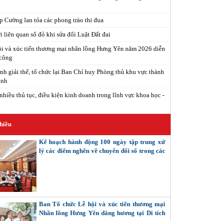
 Cường lan tỏa các phong trào thi đua
 liên quan sổ đỏ khi sửa đổi Luật Đất đai
i và xúc tiến thương mại nhãn lồng Hưng Yên năm 2026 diễn
 công
nh giải thể, tổ chức lại Ban Chỉ huy Phòng thủ khu vực thành
inh
nhiều thủ tục, điều kiện kinh doanh trong lĩnh vực khoa học -
hiều
Kế hoạch hành động 100 ngày tập trung xử
lý các điểm nghẽn về chuyển đổi số trong các
cơ quan Đảng
Ban Tổ chức Lễ hội và xúc tiến thương mại
Nhãn lồng Hưng Yên dâng hương tại Di tích