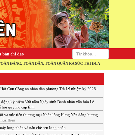
 bản chỉ đạo
DÂN, TOÀN QUÂN RA SỨC THI ĐUA THỰC HIỆN THẮNG LỢI NGHỊ QUYẾT
p Hội Cựu Công an nhân dân phường Trà Lý nhiệm kỳ 2026 -
t động kỷ niệm 300 năm Ngày sinh Danh nhân văn hóa Lê
ễ hội quy mô cấp tỉnh
ội và xúc tiến thương mại Nhãn lồng Hưng Yên dâng hương
 chùa Hiến
xoáy long nhãn và nấu chè sen long nhãn