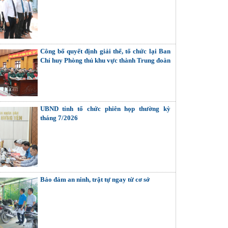
đình - chùa Hiến
Công bố quyết định giải thể, tổ chức lại Ban
Chỉ huy Phòng thủ khu vực thành Trung đoàn
Bộ binh
UBND tỉnh tổ chức phiên họp thường kỳ
tháng 7/2026
Bảo đảm an ninh, trật tự ngay từ cơ sở