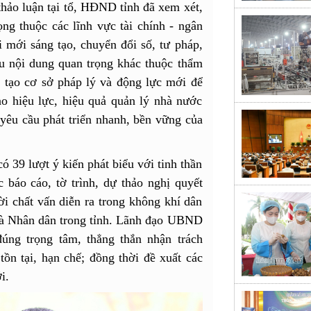
hảo luận tại tổ, HĐND tỉnh đã xem xét,
ng thuộc các lĩnh vực tài chính - ngân
 mới sáng tạo, chuyển đổi số, tư pháp,
ều nội dung quan trọng khác thuộc thẩm
 tạo cơ sở pháp lý và động lực mới để
cao hiệu lực, hiệu quả quản lý nhà nước
yêu cầu phát triển nhanh, bền vững của
có 39 lượt ý kiến phát biểu với tinh thần
c báo cáo, tờ trình, dự thảo nghị quyết
lời chất vấn diễn ra trong không khí dân
i và Nhân dân trong tỉnh. Lãnh đạo UBND
đúng trọng tâm, thẳng thắn nhận trách
ồn tại, hạn chế; đồng thời đề xuất các
i.