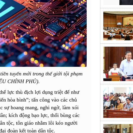
tiền tuyến mới trong thế giới tội phạm
YẾU CHÍNH PHỦ).
hế lực thù địch lợi dụng triệt để như
iến hòa bình”; tấn công vào các chủ
ắc sự hoang mang, nghi ngờ, làm xói
ân; kích động bạo lực, thổi bùng các
n tộc, tôn giáo nhằm lôi kéo người
 đại đoàn kết toàn dân tộc.