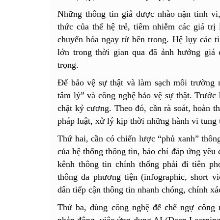
​Những thông tin giả được nhào nặn tinh vi,
thức của thế hệ trẻ, tiêm nhiễm các giá trị 
chuyển hóa ngay từ bên trong. ​Hệ lụy các ti
lớn trong thời gian qua đã ảnh hưởng giá c
trọng.
Để bảo vệ sự thật và làm sạch môi trường
tâm lý” và công nghệ bảo vệ sự thật. Trước h
chặt kỷ cương. Theo đó, cần rà soát, hoàn th
pháp luật, xử lý kịp thời những hành vi tung t
Thứ hai, cần có chiến lược “phủ xanh” thông 
của hệ thống thông tin, báo chí đáp ứng yêu c
kênh thông tin chính thống phải đi tiên p
thông đa phương tiện (infographic, short 
dân tiếp cận thông tin nhanh chóng, chính xá
Thứ ba, dùng công nghệ để chế ngự công ng