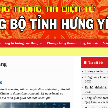
ền tảng tư tưởng của Đảng
Phòng chống tham nhũng, tiêu cực
Văn
TOÀN ĐẢN
ảng
Tin nổi bật
Thông cáo đặc bi
Tưng bừng khai m
2026
ng
Đại hội thành lậ
uôn là nền tảng tối cao quyết định nhận thức, dẫn dắt
2031
 Chúng ta đang sống trong một kỷ nguyên mà sự
m mờ ranh giới giữa cái thật và cái giả.
Tổng kết các hoạ
Quý Đôn và các l