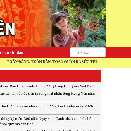
 bản chỉ đạo
G, TOÀN DÂN, TOÀN QUÂN RA SỨC THI ĐUA THỰC HIỆN THẮNG LỢI NG
ệt của Ban Chấp hành Trung ương Đảng Cộng sản Việt Nam
ạc Lễ hội và xúc tiến thương mại nhãn lồng Hưng Yên năm
p Hội Cựu Công an nhân dân phường Trà Lý nhiệm kỳ 2026 -
t động kỷ niệm 300 năm Ngày sinh Danh nhân văn hóa Lê
ễ hội quy mô cấp tỉnh