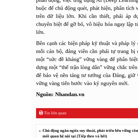
phản động, việc ứng dụng AI (Deep Learning,
buộc để chủ động quét, phát hiện, phân tích 
trên dữ liệu lớn. Khi cần thiết, phải áp 
chuyên biệt để gỡ bỏ, vô hiệu hóa ngay lập t
lớn.
​Bên cạnh các biện pháp kỹ thuật và pháp lý
mỗi cán bộ, đảng viên cần phải tự trang bị
một “sức đề kháng” vững vàng để phân biệt đ
dựng một “thế trận lòng dân” vững chắc trên
để bảo vệ nền tảng tư tưởng của Đảng, giữ 
vững vàng tiến bước vào kỷ nguyên mới.
Nguồn: Nhandan.vn
Tin liên quan
Chủ động ngăn ngừa suy thoái, phát triển bền vững công
mối quan hệ nội tại (Tiếp theo và hết)