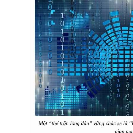
Một “thế trận lòng dân” vững chắc sẽ là “
gian mạ