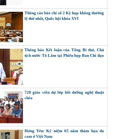
Thông cáo báo chí số 2 Kỳ họp không thường
lệ thứ nhất, Quốc hội khóa XVI
Thông báo Kết luận của Tổng Bí thư, Chủ
tịch nước Tô Lâm tại Phiên họp Ban Chỉ đạo
Trung ương thực hiện Nghị quyết số 57-
NQ/TW
720 giáo viên dự lớp bồi dưỡng nghệ thuật
chèo
Hưng Yên: Kỷ niệm 65 năm thảm họa da
cam ở Việt Nam