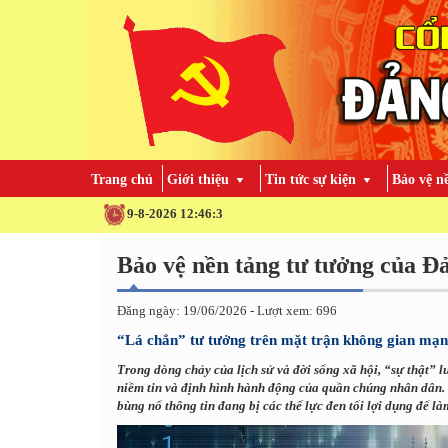
Trang chủ
Giới thiệu
Tin tức sự kiện
Bảo vệ n
9-8-2026 12:46:4
Bảo vệ nền tảng tư tưởng của Đ
Đăng ngày: 19/06/2026 - Lượt xem: 696
“Lá chắn” tư tưởng trên mặt trận không gian mạ
Trong dòng chảy của lịch sử và đời sống xã hội, “sự thật” l
niềm tin và định hình hành động của quần chúng nhân dân.
bùng nổ thông tin đang bị các thế lực đen tối lợi dụng để là