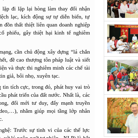
 lặp đi lặp lại hòng làm thay đổi nhận
lệch lạc, kích động sự tự diễn biến, tự
n đồn thất thiệt liên quan doanh nghiệp
ổ phiếu, gây thiệt hại kinh tế nghiêm
 mạng, cần chủ động xây dựng “lá chắn
ết, đề cao thượng tôn pháp luật và siết
iện và thực thi nghiêm minh các chế tài
in giả, bôi nhọ, xuyên tạc.
tin tích cực, trong đó, phát huy vai trò
ầu phát triển của đất nước. Nhất là, các
hong, đổi mới tư duy, đẩy mạnh truyền
video,…), nhằm giúp mọi tầng lớp nhân
c.
hệ: ​Trước sự tinh vi của các thế lực