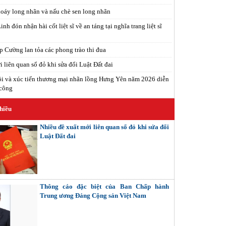
xoáy long nhãn và nấu chè sen long nhãn
h đón nhận hài cốt liệt sĩ về an táng tại nghĩa trang liệt sĩ
 Cường lan tỏa các phong trào thi đua
 liên quan sổ đỏ khi sửa đổi Luật Đất đai
i và xúc tiến thương mại nhãn lồng Hưng Yên năm 2026 diễn
 công
hiều
Nhiều đề xuất mới liên quan sổ đỏ khi sửa đổi
Luật Đất đai
Thông cáo đặc biệt của Ban Chấp hành
Trung ương Đảng Cộng sản Việt Nam