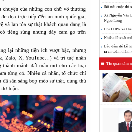
Sôi nổi cuộc thi 
âu chuyện của những con chữ vô thưởng
Xã Nguyễn Văn Lin
 đe dọa trực tiếp đến an ninh quốc gia,
Ngọc Long
 vệ và lan tỏa sự thật khách quan đang là
Hội LHPN xã Hiệp
 có tiếng súng nhưng đầy cam go trên
Nhiều đề xuất mới
Bảo đảm để Lễ hộ
ng lại những tiện ích vượt bậc, nhưng
ra an toàn, thành
ok, Zalo, X, YouTube…) và trí tuệ nhân
Tin quan tâm n
ng thành mảnh đất màu mỡ cho các loại
chưa từng có. Nhiều cá nhân, tổ chức chỉ
h đã sẵn sàng bóp méo sự thật, dùng thủ
g dư luận.