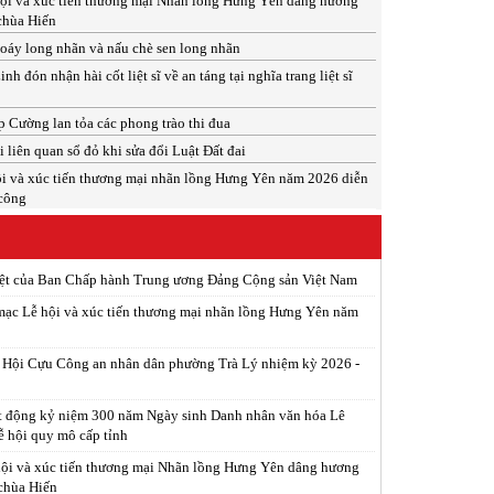
ội và xúc tiến thương mại Nhãn lồng Hưng Yên dâng hương
 chùa Hiến
xoáy long nhãn và nấu chè sen long nhãn
 đón nhận hài cốt liệt sĩ về an táng tại nghĩa trang liệt sĩ
 Cường lan tỏa các phong trào thi đua
 liên quan sổ đỏ khi sửa đổi Luật Đất đai
i và xúc tiến thương mại nhãn lồng Hưng Yên năm 2026 diễn
 công
iệt của Ban Chấp hành Trung ương Đảng Cộng sản Việt Nam
ạc Lễ hội và xúc tiến thương mại nhãn lồng Hưng Yên năm
p Hội Cựu Công an nhân dân phường Trà Lý nhiệm kỳ 2026 -
t động kỷ niệm 300 năm Ngày sinh Danh nhân văn hóa Lê
ễ hội quy mô cấp tỉnh
ội và xúc tiến thương mại Nhãn lồng Hưng Yên dâng hương
 chùa Hiến