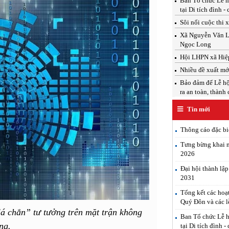
Ban Tổ chức Lễ h
tại Di tích đình -
Sôi nổi cuộc thi 
Xã Nguyễn Văn Linh
Ngọc Long
Hội LHPN xã Hiệp
Nhiều đề xuất mới
Bảo đảm để Lễ hộ
ra an toàn, thành
Tin mới
Thông cáo đặc b
Tưng bừng khai m
2026
Đại hội thành lậ
2031
Tổng kết các hoạ
Quý Đôn và các l
lá chắn” tư tưởng trên mặt trận không
Ban Tổ chức Lễ h
ng.
tại Di tích đình -