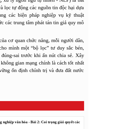
 xử lý ngôn ngữ tự nhiên - NLP) là bắt
và lọc tự động các nguồn tin độc hại dựa
dụng các biện pháp nghiệp vụ kỹ thuật
ức các trung tâm phát tán tin giả quy mô
 của cơ quan chức năng, mỗi người dân,
 cho mình một “bộ lọc” tư duy sắc bén,
úng-sai trước khi ấn nút chia sẻ. ​Xây
 không gian mạng chính là cách tốt nhất
vững ổn định chính trị và đưa đất nước
 nghiệp văn hóa - Bài 2: Coi trọng giải quyết các