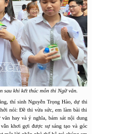
 sau khi kết thúc môn thi Ngữ văn.
ẳng, thí sinh Nguyễn Trọng Hào, dự thi
i nói: Đề thi vừa sức, em làm bài thi
 văn hay và ý nghĩa, bám sát nội dung
 vẫn khơi gợi được sự sáng tạo và góc
hư một lời nhắn nhủ thế hệ trẻ chúng em