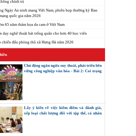
thống chính trị
ng Ngày An ninh mạng Việt Nam, phiên họp thường kỳ Ban
 mạng quốc gia năm 2026
ệm 65 năm thảm họa da cam ở Việt Nam
n dạy nghệ thuật hát trống quân cho hơn 40 học viên
p chiến đấu phòng thủ xã Hưng Hà năm 2026
hiều
Chủ động ngăn ngừa suy thoái, phát triển bền
vững công nghiệp văn hóa - Bài 2: Coi trọng
giải quyết các mối quan hệ nội tại (Tiếp theo
và hết)
Lấy ý kiến về việc kiểm điểm và đánh giá,
xếp loại chất lượng đối với tập thể, cá nhân
trong hệ thống chính trị