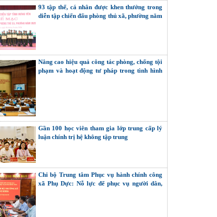
93 tập thể, cá nhân được khen thưởng trong
diễn tập chiến đấu phòng thủ xã, phường năm
2026
Nâng cao hiệu quả công tác phòng, chống tội
phạm và hoạt động tư pháp trong tình hình
mới
Gần 100 học viên tham gia lớp trung cấp lý
luận chính trị hệ không tập trung
Chi bộ Trung tâm Phục vụ hành chính công
xã Phụ Dực: Nỗ lực để phục vụ người dân,
doanh nghiệp tốt hơn