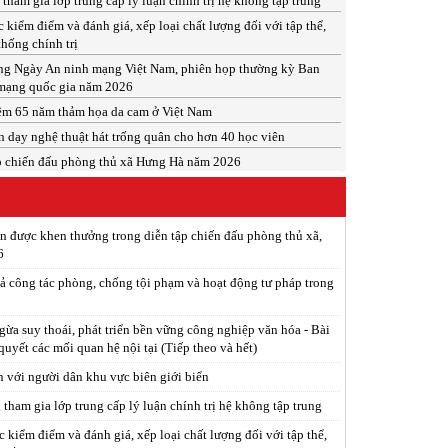
tham gia lớp trung cấp lý luận chính trị hệ không tập trung
c kiểm điểm và đánh giá, xếp loại chất lượng đối với tập thể,
thống chính trị
ng Ngày An ninh mạng Việt Nam, phiên họp thường kỳ Ban
mạng quốc gia năm 2026
ệm 65 năm thảm họa da cam ở Việt Nam
n dạy nghệ thuật hát trống quân cho hơn 40 học viên
p chiến đấu phòng thủ xã Hưng Hà năm 2026
ân được khen thưởng trong diễn tập chiến đấu phòng thủ xã,
6
ả công tác phòng, chống tội phạm và hoạt động tư pháp trong
ừa suy thoái, phát triển bền vững công nghiệp văn hóa - Bài
 quyết các mối quan hệ nội tại (Tiếp theo và hết)
n với người dân khu vực biên giới biển
tham gia lớp trung cấp lý luận chính trị hệ không tập trung
c kiểm điểm và đánh giá, xếp loại chất lượng đối với tập thể,