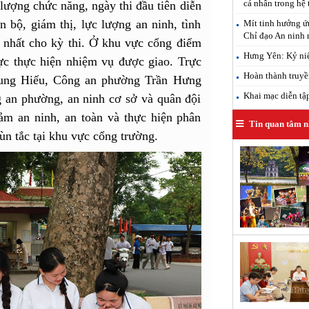
cá nhân trong hệ 
 lượng chức năng, ngày thi đầu tiên diễn
n bộ, giám thị, lực lượng an ninh, tình
Mít tinh hưởng ứ
Chỉ đạo An ninh
 nhất cho kỳ thi. Ở khu vực cổng điểm
Hưng Yên: Kỷ ni
ực thực hiện nhiệm vụ được giao. Trực
Hoàn thành truyề
Trung Hiếu, Công an phường Trần Hưng
Khai mạc diễn tậ
 an phường, an ninh cơ sở và quân đội
ảm an ninh, an toàn và thực hiện phân
Tin quan tâm n
 ùn tắc tại khu vực cổng trường.