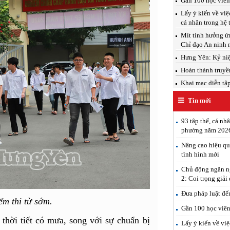
Gần 100 học viên 
Lấy ý kiến về việ
cá nhân trong hệ 
Mít tinh hưởng ứ
Chỉ đạo An ninh 
Hưng Yên: Kỷ ni
Hoàn thành truyề
Khai mạc diễn tậ
Tin mới
93 tập thể, cá nh
phường năm 202
Nâng cao hiệu qu
tình hình mới
Chủ động ngăn ng
2: Coi trọng giải
Đưa pháp luật đế
ểm thi từ sớm.
Gần 100 học viên 
hời tiết có mưa, song với sự chuẩn bị
Lấy ý kiến về việ