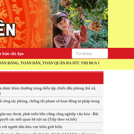
 bản chỉ đạo
ÂN, TOÀN QUÂN RA SỨC THI ĐUA THỰC HIỆN THẮNG LỢI NGHỊ QUYẾT 
ân được khen thưởng trong diễn tập chiến đấu phòng thủ xã,
6
ả công tác phòng, chống tội phạm và hoạt động tư pháp trong
a suy thoái, phát triển bền vững công nghiệp văn hóa - Bài
quyết các mối quan hệ nội tại (Tiếp theo và hết)
 với người dân khu vực biên giới biển