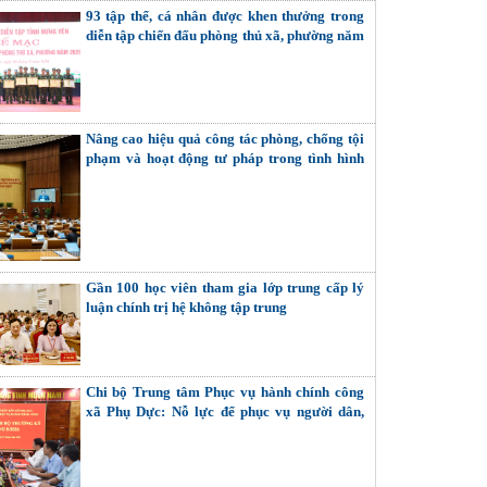
93 tập thể, cá nhân được khen thưởng trong
diễn tập chiến đấu phòng thủ xã, phường năm
2026
Nâng cao hiệu quả công tác phòng, chống tội
phạm và hoạt động tư pháp trong tình hình
mới
Gần 100 học viên tham gia lớp trung cấp lý
luận chính trị hệ không tập trung
Chi bộ Trung tâm Phục vụ hành chính công
xã Phụ Dực: Nỗ lực để phục vụ người dân,
doanh nghiệp tốt hơn