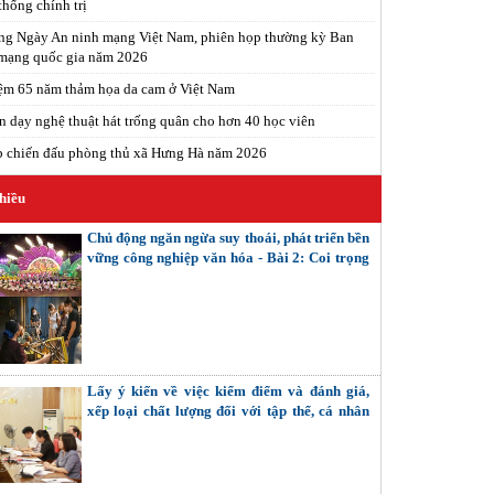
thống chính trị
ng Ngày An ninh mạng Việt Nam, phiên họp thường kỳ Ban
 mạng quốc gia năm 2026
ệm 65 năm thảm họa da cam ở Việt Nam
n dạy nghệ thuật hát trống quân cho hơn 40 học viên
p chiến đấu phòng thủ xã Hưng Hà năm 2026
hiều
Chủ động ngăn ngừa suy thoái, phát triển bền
vững công nghiệp văn hóa - Bài 2: Coi trọng
giải quyết các mối quan hệ nội tại (Tiếp theo
và hết)
Lấy ý kiến về việc kiểm điểm và đánh giá,
xếp loại chất lượng đối với tập thể, cá nhân
trong hệ thống chính trị