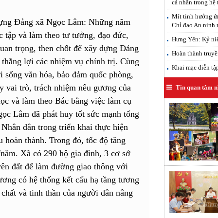
cá nhân trong hệ 
Mít tinh hưởng ứ
dựng Đảng xã Ngọc Lâm: Những năm
Chỉ đạo An ninh
 tập và làm theo tư tưởng, đạo đức,
Hưng Yên: Kỷ ni
quan trọng, then chốt để xây dựng Đảng
Hoàn thành truyề
 thắng lợi các nhiệm vụ chính trị. Cùng
Khai mạc diễn tậ
đời sống văn hóa, bảo đảm quốc phòng,
y vai trò, trách nhiệm nêu gương của
Tin quan tâm n
học và làm theo Bác bằng việc làm cụ
Ngọc Lâm đã phát huy tốt sức mạnh tổng
 Nhân dân trong triển khai thực hiện
ều hoàn thành. Trong đó, tốc độ tăng
năm. Xã có 290 hộ gia đình, 3 cơ sở
trên đất để làm đường giao thông với
hương có hệ thống kết cấu hạ tầng tương
t chất và tinh thần của người dân nâng