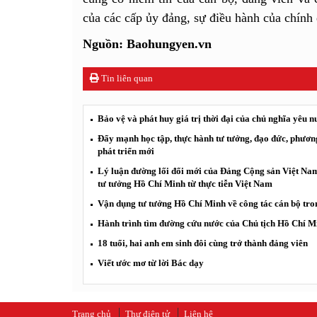
của các cấp ủy đảng, sự điều hành của chính
Nguồn: Baohungyen.vn
Tin liên quan
Bảo vệ và phát huy giá trị thời đại của chủ nghĩa yêu 
Đẩy mạnh học tập, thực hành tư tưởng, đạo đức, phươn
phát triển mới
Lý luận đường lối đổi mới của Đảng Cộng sản Việt Nam:
tư tưởng Hồ Chí Minh từ thực tiễn Việt Nam
Vận dụng tư tưởng Hồ Chí Minh về công tác cán bộ tro
Hành trình tìm đường cứu nước của Chủ tịch Hồ Chí Mi
18 tuổi, hai anh em sinh đôi cùng trở thành đảng viên
Viết ước mơ từ lời Bác dạy
Trang chủ
Thư điện tử
Liên hệ