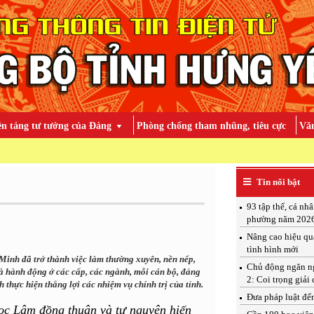
ền tảng tư tưởng của Đảng
Phòng chống tham nhũng, tiêu cực
Văn
TOÀN Đ
Tin nổi bật
93 tập thể, cá nh
phường năm 202
Nâng cao hiệu qu
tình hình mới
Minh đã trở thành việc làm thường xuyên, nền nếp,
Chủ động ngăn ngừ
và hành động ở các cấp, các ngành, mỗi cán bộ, đảng
2: Coi trọng giải 
thực hiện thắng lợi các nhiệm vụ chính trị của tỉnh.
Đưa pháp luật đến