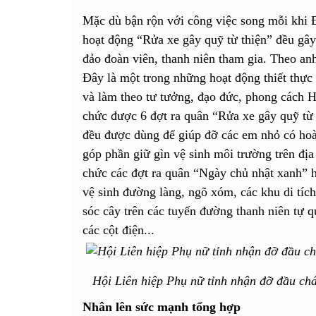
Mặc dù bận rộn với công việc song mỗi khi 
hoạt động “Rửa xe gây quỹ từ thiện” đều gâ
đảo đoàn viên, thanh niên tham gia. Theo a
Đây là một trong những hoạt động thiết thực 
và làm theo tư tưởng, đạo đức, phong cách H
chức được 6 đợt ra quân “Rửa xe gây quỹ từ 
đều được dùng để giúp đỡ các em nhỏ có hoà
góp phần giữ gìn vệ sinh môi trường trên địa
chức các đợt ra quân “Ngày chủ nhật xanh” 
vệ sinh đường làng, ngõ xóm, các khu di tích 
sóc cây trên các tuyến đường thanh niên tự q
các cột điện...
Hội Liên hiệp Phụ nữ tỉnh nhận đỡ đầu c
Nhân lên sức mạnh tổng hợp