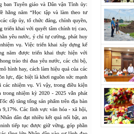
g ban Tuyên giáo và Dân vận Tỉnh ủy:
đề hằng năm “Học tập và làm theo tư
ác cấp ủy, tổ chức đảng, chính quyền,
g triển khai với quyết tâm chính trị cao,
hần yêu nước, ý chí tự cường, phát huy
c nhiệm vụ. Việc triển khai xây dựng kế
ng năm được triển khai thực hiện với
hong trào thi đua yêu nước, các chi bộ,
mô hình hay, cách làm hiệu quả của các
ồn lực, đặc biệt là khơi nguồn sức mạnh
 các nhiệm vụ. Vì vậy, trong điều kiện
h trong nhiệm kỳ 2020 - 2025 vẫn phát
Tốc độ tăng tổng sản phẩm trên địa bàn
 9,17%. Các lĩnh vực văn hóa - xã hội,
 Nhân dân đạt nhiều kết quả nổi bật, an
ninh tiếp tục được giữ vững, góp phần
các tầng lớp Nhân dân vào sự lãnh đạo