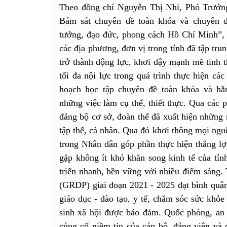
Theo đồng chí Nguyễn Thị Nhi, Phó Trưởn
Bám sát chuyên đề toàn khóa và chuyên 
tưởng, đạo đức, phong cách Hồ Chí Minh”, c
các địa phương, đơn vị trong tỉnh đã tập trun
trở thành động lực, khơi dậy mạnh mẽ tinh t
tối đa nội lực trong quá trình thực hiện cá
hoạch học tập chuyên đề toàn khóa và hằ
những việc làm cụ thể, thiết thực. Qua các p
đảng bộ cơ sở, đoàn thể đã xuất hiện những 
tập thể, cá nhân. Qua đó khơi thông mọi ngu
trong Nhân dân góp phần thực hiện thắng lợi
gặp không ít khó khăn song kinh tế của tỉn
triển nhanh, bền vững với nhiều điểm sáng. 
(GRDP) giai đoạn 2021 - 2025 đạt bình quân
giáo dục - đào tạo, y tế, chăm sóc sức khỏe
sinh xã hội được bảo đảm. Quốc phòng, an 
củng cố niềm tin của cán bộ, đảng viên và 