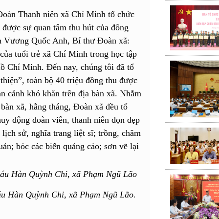
Đoàn Thanh niên xã Chí Minh tổ chức
y được sự quan tâm thu hút của đông
nh Vương Quốc Anh, Bí thư Đoàn xã:
của tuổi trẻ xã Chí Minh trong học tập
ồ Chí Minh. Đến nay, chúng tôi đã tổ
thiện”, toàn bộ 40 triệu đồng thu được
n cảnh khó khăn trên địa bàn xã. Nhằm
 bàn xã, hằng tháng, Đoàn xã đều tổ
huy động đoàn viên, thanh niên dọn dẹp
lịch sử, nghĩa trang liệt sĩ; trồng, chăm
uản; bóc các biển quảng cáo; sơn vẽ lại
háu Hàn Quỳnh Chi, xã Phạm Ngũ Lão.