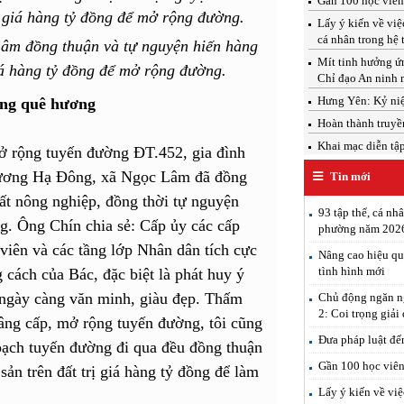
Gần 100 học viên 
Lấy ý kiến về việ
cá nhân trong hệ 
âm đồng thuận và tự nguyện hiến hàng
Mít tinh hưởng ứ
giá hàng tỷ đồng để mở rộng đường.
Chỉ đạo An ninh 
Hưng Yên: Kỷ ni
ựng quê hương
Hoàn thành truyề
Khai mạc diễn tậ
mở rộng tuyến đường ĐT.452, gia đình
Bương Hạ Đông, xã Ngọc Lâm đã đồng
Tin mới
ất nông nghiệp, đồng thời tự nguyện
93 tập thể, cá nh
g. Ông Chín chia sẻ: Cấp ủy các cấp
phường năm 202
viên và các tầng lớp Nhân dân tích cực
Nâng cao hiệu qu
tình hình mới
 cách của Bác, đặc biệt là phát huy ý
 ngày càng văn minh, giàu đẹp. Thấm
Chủ động ngăn ng
2: Coi trọng giải
âng cấp, mở rộng tuyến đường, tôi cũng
Đưa pháp luật đế
oạch tuyến đường đi qua đều đồng thuận
Gần 100 học viên 
sản trên đất trị giá hàng tỷ đồng để làm
Lấy ý kiến về việ