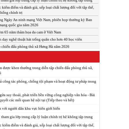
tham gia lớp trung cấp lý luận chính trị hệ không tập trung
c kiểm điểm và đánh giá, xếp loại chất lượng đối với tập thể,
thống chính trị
ng Ngày An ninh mạng Việt Nam, phiên họp thường kỳ Ban
mạng quốc gia năm 2026
ệm 65 năm thảm họa da cam ở Việt Nam
n dạy nghệ thuật hát trống quân cho hơn 40 học viên
p chiến đấu phòng thủ xã Hưng Hà năm 2026
ân được khen thưởng trong diễn tập chiến đấu phòng thủ xã,
6
ả công tác phòng, chống tội phạm và hoạt động tư pháp trong
ừa suy thoái, phát triển bền vững công nghiệp văn hóa - Bài
 quyết các mối quan hệ nội tại (Tiếp theo và hết)
n với người dân khu vực biên giới biển
tham gia lớp trung cấp lý luận chính trị hệ không tập trung
c kiểm điểm và đánh giá, xếp loại chất lượng đối với tập thể,