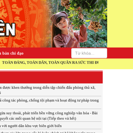
 bản chỉ đạo
ẢNG, TOÀN DÂN, TOÀN QUÂN RA SỨC THI ĐUA THỰC HIỆN THẮNG LỢI 
ân được khen thưởng trong diễn tập chiến đấu phòng thủ xã,
6
ả công tác phòng, chống tội phạm và hoạt động tư pháp trong
a suy thoái, phát triển bền vững công nghiệp văn hóa - Bài
quyết các mối quan hệ nội tại (Tiếp theo và hết)
 với người dân khu vực biên giới biển