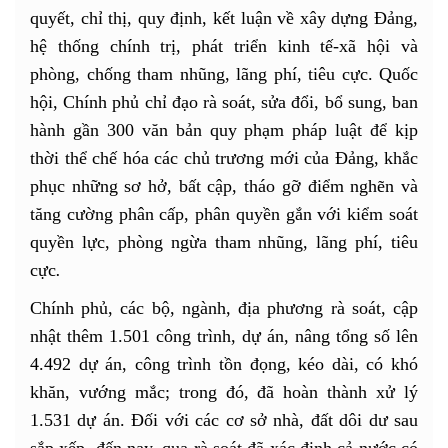
quyết, chỉ thị, quy định, kết luận về xây dựng Đảng,
hệ thống chính trị, phát triển kinh tế-xã hội và
phòng, chống tham nhũng, lãng phí, tiêu cực. Quốc
hội, Chính phủ chỉ đạo rà soát, sửa đổi, bổ sung, ban
hành gần 300 văn bản quy phạm pháp luật để kịp
thời thể chế hóa các chủ trương mới của Đảng, khắc
phục những sơ hở, bất cập, tháo gỡ điểm nghẽn và
tăng cường phân cấp, phân quyền gắn với kiểm soát
quyền lực, phòng ngừa tham nhũng, lãng phí, tiêu
cực
.
Chính phủ, các bộ, ngành, địa phương rà soát, cập
nhật thêm 1.501 công trình, dự án, nâng tổng số lên
4.492 dự án, công trình tồn đọng, kéo dài, có khó
khăn, vướng mắc; trong đó, đã hoàn thành xử lý
1.531 dự án. Đối với các cơ sở nhà, đất dôi dư sau
sắp xếp, đến nay, qua rà soát đã xác định cả nước có