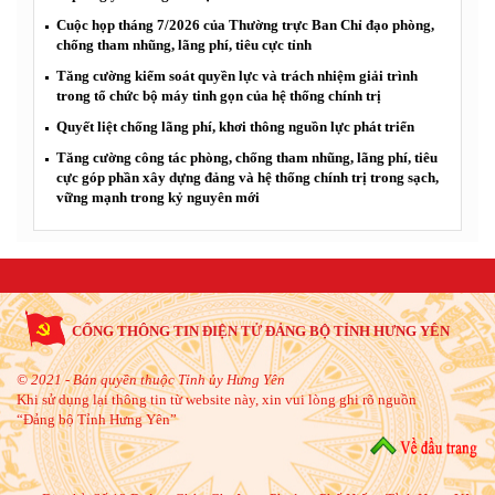
Cuộc họp tháng 7/2026 của Thường trực Ban Chỉ đạo phòng,
chống tham nhũng, lãng phí, tiêu cực tỉnh
Tăng cường kiểm soát quyền lực và trách nhiệm giải trình
trong tổ chức bộ máy tinh gọn của hệ thống chính trị
Quyết liệt chống lãng phí, khơi thông nguồn lực phát triển
Tăng cường công tác phòng, chống tham nhũng, lãng phí, tiêu
cực góp phần xây dựng đảng và hệ thống chính trị trong sạch,
vững mạnh trong kỷ nguyên mới
CỔNG THÔNG TIN ĐIỆN TỬ ĐẢNG BỘ TỈNH HƯNG YÊN
© 2021 - Bản quyền thuộc Tỉnh ủy Hưng Yên
Khi sử dụng lại thông tin từ website này, xin vui lòng ghi rõ nguồn
“Đảng bộ Tỉnh Hưng Yên”