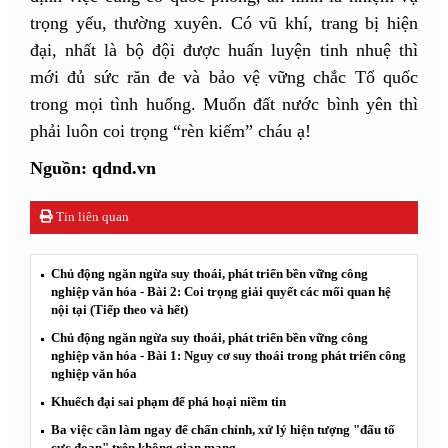
trọng yếu, thường xuyên. Có vũ khí, trang bị hiện
đại, nhất là bộ đội được huấn luyện tinh nhuệ thì
mới đủ sức răn đe và bảo vệ vững chắc Tổ quốc
trong mọi tình huống. Muốn đất nước bình yên thì
phải luôn coi trọng “rèn kiếm” cháu ạ!
Nguồn: qdnd.vn
Tin liên quan
Chủ động ngăn ngừa suy thoái, phát triển bền vững công
nghiệp văn hóa - Bài 2: Coi trọng giải quyết các mối quan hệ
nội tại (Tiếp theo và hết)
Chủ động ngăn ngừa suy thoái, phát triển bền vững công
nghiệp văn hóa - Bài 1: Nguy cơ suy thoái trong phát triển công
nghiệp văn hóa
Khuếch đại sai phạm để phá hoại niềm tin
Ba việc cần làm ngay để chấn chỉnh, xử lý hiện tượng "đấu tố
cực đoan" trên không gian mạng