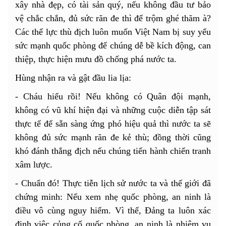
xây nhà đẹp, có tài sản quý, nếu không đầu tư bảo
vệ chắc chắn, đủ sức răn đe thì để trộm ghé thăm à?
Các thế lực thù địch luôn muốn Việt Nam bị suy yếu
sức mạnh quốc phòng để chúng dễ bề kích động, can
thiệp, thực hiện mưu đồ chống phá nước ta.
Hùng nhận ra và gật đầu lia lịa:
- Cháu hiểu rồi! Nếu không có Quân đội mạnh,
không có vũ khí hiện đại và những cuộc diễn tập sát
thực tế để sẵn sàng ứng phó hiệu quả thì nước ta sẽ
không đủ sức mạnh răn đe kẻ thù; đồng thời cũng
khó đánh thắng địch nếu chúng tiến hành chiến tranh
xâm lược.
- Chuẩn đó! Thực tiễn lịch sử nước ta và thế giới đã
chứng minh: Nếu xem nhẹ quốc phòng, an ninh là
điều vô cùng nguy hiểm. Vì thế, Đảng ta luôn xác
định việc củng cố quốc phòng, an ninh là nhiệm vụ