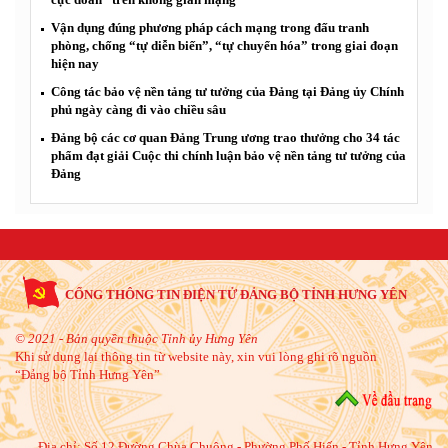
Vận dụng đúng phương pháp cách mạng trong đấu tranh
phòng, chống “tự diễn biến”, “tự chuyển hóa” trong giai đoạn
hiện nay
Công tác bảo vệ nền tảng tư tưởng của Đảng tại Đảng ủy Chính
phủ ngày càng đi vào chiều sâu
Đảng bộ các cơ quan Đảng Trung ương trao thưởng cho 34 tác
phẩm đạt giải Cuộc thi chính luận bảo vệ nền tảng tư tưởng của
Đảng
CỔNG THÔNG TIN ĐIỆN TỬ ĐẢNG BỘ TỈNH HƯNG YÊN
© 2021 - Bản quyền thuộc Tỉnh ủy Hưng Yên
Khi sử dụng lại thông tin từ website này, xin vui lòng ghi rõ nguồn
“Đảng bộ Tỉnh Hưng Yên”
Địa chỉ:
Số 12 Đường Chùa Chuông - Phường Phố Hiến - Tỉnh Hưng Yên