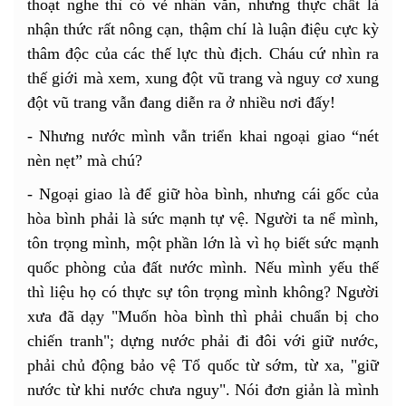
thoạt nghe thì có vẻ nhân văn, nhưng thực chất là
nhận thức rất nông cạn, thậm chí là luận điệu cực kỳ
thâm độc của các thế lực thù địch. Cháu cứ nhìn ra
thế giới mà xem, xung đột vũ trang và nguy cơ xung
đột vũ trang vẫn đang diễn ra ở nhiều nơi đấy!
- Nhưng nước mình vẫn triển khai ngoại giao “nét
nèn nẹt” mà chú?
- Ngoại giao là để giữ hòa bình, nhưng cái gốc của
hòa bình phải là sức mạnh tự vệ. Người ta nể mình,
tôn trọng mình, một phần lớn là vì họ biết sức mạnh
quốc phòng của đất nước mình. Nếu mình yếu thế
thì liệu họ có thực sự tôn trọng mình không? Người
xưa đã dạy "Muốn hòa bình thì phải chuẩn bị cho
chiến tranh"; dựng nước phải đi đôi với giữ nước,
phải chủ động bảo vệ Tổ quốc từ sớm, từ xa, "giữ
nước từ khi nước chưa nguy". Nói đơn giản là mình