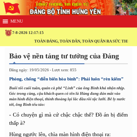
7-8-2026 12:17:15
TOÀN ĐẢNG, TOÀN DÂN, TOÀN QUÂN RA SỨC THI ĐUA TH
Bảo vệ nền tảng tư tưởng của Đảng
Đăng ngày: 19/05/2026 - Lượt xem: 855
Phòng, chống “diễn biến hòa bình”: Phải luôn “rèn kiếm”
Buổi tối cuối tuần, quán cà phê “Lính” của ông Bình khá nhộn nhịp.
Góc trong cùng, cậu khách quen có tên là Hùng đang dán mắt vào
màn hình điện thoại, thỉnh thoảng lại lắc đầu rồi tặc lưỡi. Bê ly nước
tới, ông Bình tếu táo:
- Có chuyện gì mà cứ chậc chậc thế? Đồ án bị điểm
thấp à?
Hùng ngước lên, chìa màn hình điện thoại ra: