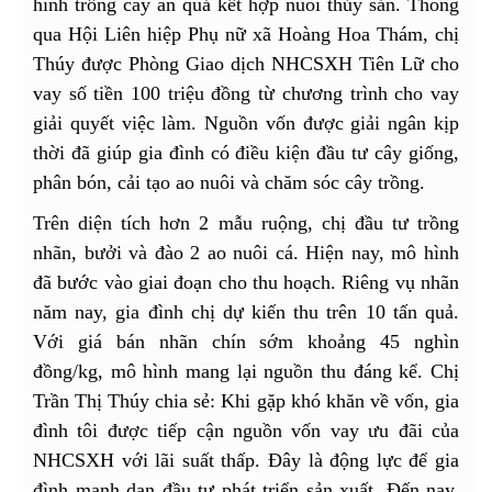
hình trồng cây ăn quả kết hợp nuôi thủy sản. Thông
qua Hội Liên hiệp Phụ nữ xã Hoàng Hoa Thám, chị
Thúy được Phòng Giao dịch NHCSXH Tiên Lữ cho
vay số tiền 100 triệu đồng từ chương trình cho vay
giải quyết việc làm. Nguồn vốn được giải ngân kịp
thời đã giúp gia đình có điều kiện đầu tư cây giống,
phân bón, cải tạo ao nuôi và chăm sóc cây trồng.
Trên diện tích hơn 2 mẫu ruộng, chị đầu tư trồng
nhãn, bưởi và đào 2 ao nuôi cá. Hiện nay, mô hình
đã bước vào giai đoạn cho thu hoạch. Riêng vụ nhãn
năm nay, gia đình chị dự kiến thu trên 10 tấn quả.
Với giá bán nhãn chín sớm khoảng 45 nghìn
đồng/kg, mô hình mang lại nguồn thu đáng kể. Chị
Trần Thị Thúy chia sẻ: Khi gặp khó khăn về vốn, gia
đình tôi được tiếp cận nguồn vốn vay ưu đãi của
NHCSXH với lãi suất thấp. Đây là động lực để gia
đình mạnh dạn đầu tư phát triển sản xuất. Đến nay,