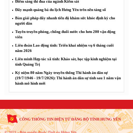
Điểm sáng thi đua của ngành Kiểm sát
Đẩy mạnh quảng bá du lịch Hưng Yên trên nền tảng số
Bàn giải pháp đẩy nhanh tiến độ khám sức khỏe định kỳ cho
người dân
Tuyên truyền phòng, chống đuối nước cho hơn 200 vận động
viên
Liên đoàn Lao động tỉnh: Triển khai nhiệm vụ 6 tháng cuối
năm 2026
Liên minh Hợp tác xã tỉnh: Khảo sát, học tập kinh nghiệm tại
tỉnh Quảng Trị
Kỷ niệm 80 năm Ngày truyền thống Thi hành án dân sự
(19/7/1946 - 19/7/2026): Thi hành án dân sự tỉnh sau 1 năm vận
hành mô hình mới
CỔNG THÔNG TIN ĐIỆN TỬ ĐẢNG BỘ TỈNH HƯNG YÊN
© 2021 - Bản quyền thuộc Tỉnh ủy Hưng Yên